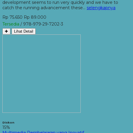
development seems to run very quickly and we have to
catch the running advancement these…
selengkapnya
Rp 75.650
Rp 89.000
Tersedia
/ 978-979-29-7202-3
✚
Lihat Detail
Diskon
15%
Multimedia Pembelajaran yang Inovatif