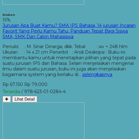
Diskon
15%
Jurusan Apa Buat Kamu? SMA IPS Bahasa, 14 jurusan Incaran
Favorit Yang Perlu Kamu Tahu, Panduan Tepat Bagi Siswa
SMA, SMK Dan Calon Mahasiswa
Penulis : M. Sinar Dinarga, dkk. Tebal : xiv + 248 hlm
Ukuran : 14 x 21 cm Penerbit : Andi Deskripsi : Buku ini
membantu kamu untuk menetapkan pilihan yang tepat pada
suatu jurusan IPS dan Bahasa. Selain menjelaskan mengenai
ilmu dalam suatu jurusan, buku ini juga akan menjelaskan
bagaimana system yang berlaku di…
selengkapnya
Rp 67.150
Rp 79.000
Tersedia
/ 978-623-01-0284-4
✚
Lihat Detail