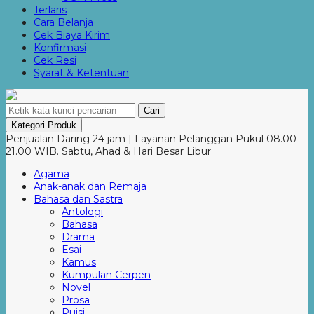
Terlaris
Cara Belanja
Cek Biaya Kirim
Konfirmasi
Cek Resi
Syarat & Ketentuan
Cari
Kategori Produk
Penjualan Daring 24 jam | Layanan Pelanggan Pukul 08.00-
21.00 WIB. Sabtu, Ahad & Hari Besar Libur
Agama
Anak-anak dan Remaja
Bahasa dan Sastra
Antologi
Bahasa
Drama
Esai
Kamus
Kumpulan Cerpen
Novel
Prosa
Puisi