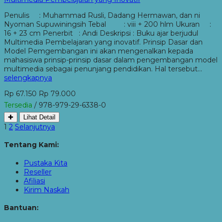
Penulis : Muhammad Rusli, Dadang Hermawan, dan ni
Nyoman Supuwiningsih Tebal : viii + 200 hlm Ukuran :
16 + 23 cm Penerbit : Andi Deskripsi : Buku ajar berjudul
Multimedia Pembelajaran yang inovatif. Prinsip Dasar dan
Model Pemgembangan ini akan mengenalkan kepada
mahasiswa prinsip-prinsip dasar dalam pengembangan model
multimedia sebagai penunjang pendidikan. Hal tersebut…
selengkapnya
Rp 67.150
Rp 79.000
Tersedia
/ 978-979-29-6338-0
✚
Lihat Detail
1
2
Selanjutnya
Tentang Kami:
Pustaka Kita
Reseller
Afiliasi
Kirim Naskah
Bantuan: