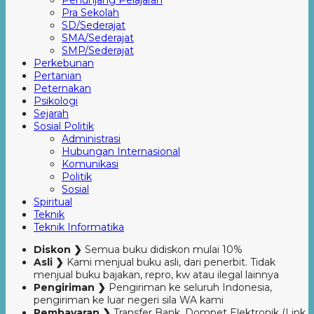
Penunjang Pelajaran
Pra Sekolah
SD/Sederajat
SMA/Sederajat
SMP/Sederajat
Perkebunan
Pertanian
Peternakan
Psikologi
Sejarah
Sosial Politik
Administrasi
Hubungan Internasional
Komunikasi
Politik
Sosial
Spiritual
Teknik
Teknik Informatika
Diskon ❯
Semua buku didiskon mulai 10%
Asli ❯
Kami menjual buku asli, dari penerbit. Tidak
menjual buku bajakan, repro, kw atau ilegal lainnya
Pengiriman ❯
Pengiriman ke seluruh Indonesia,
pengiriman ke luar negeri sila WA kami
Pembayaran ❯
Transfer Bank, Dompet Elektronik (Link