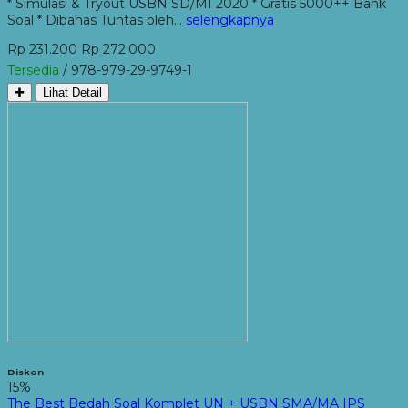
* Simulasi & Tryout USBN SD/MI 2020 * Gratis 5000++ Bank
Soal * Dibahas Tuntas oleh…
selengkapnya
Rp 231.200
Rp 272.000
Tersedia
/ 978-979-29-9749-1
✚
Lihat Detail
Diskon
15%
The Best Bedah Soal Komplet UN + USBN SMA/MA IPS