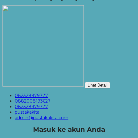
Lihat Detail
082328979777
0882008193627
082328979777
pustakakita
admin@pustakakita.com
Masuk ke akun Anda