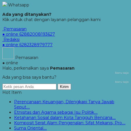
Whatsapp
Ada yang ditanyakan?
Klik untuk chat dengan layanan pelanggan kami
Pemasaran
● online
62882008193627
Redaksi
● online
6282328979777
Pemasaran
● online
Halo, perkenalkan saya
Pemasaran
baru saja
Ada yang bisa saya bantu?
baru saja
Kirim
Hot Item
Perencanaan Keuangan, Dilengkapi Tanya Jawab
Seput....
Etnisitas dan Agama sebagai Isu Politik....
Ketahanan Sosial dalam Kota Tangguh Bencana....
Komposit Serat Alam Pengenalan: Sifat Mekanis, Pro....
Suma Oriental....