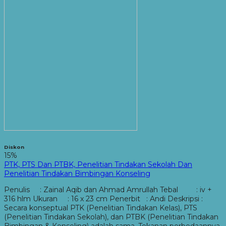
Diskon
15%
PTK, PTS Dan PTBK, Penelitian Tindakan Sekolah Dan
Penelitian Tindakan Bimbingan Konseling
Penulis : Zainal Aqib dan Ahmad Amrullah Tebal : iv +
316 hlm Ukuran : 16 x 23 cm Penerbit : Andi Deskripsi :
Secara konseptual PTK (Penelitian Tindakan Kelas), PTS
(Penelitian Tindakan Sekolah), dan PTBK (Penelitian Tindakan
Bimbingan & Konseling) adalah sama. Tekanan perbedaannya