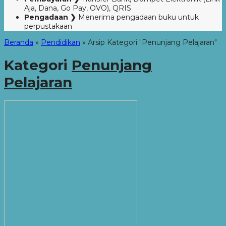
Aja, Dana, Go Pay, OVO), QRIS
Pengadaan ❯
Menerima pengadaan buku untuk
perpustakaan
Beranda
»
Pendidikan
»
Arsip Kategori "Penunjang Pelajaran"
Kategori
Penunjang
Pelajaran