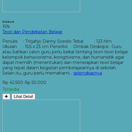
Diskon
15%
Teori dan Pendekatan Belajar
Penulis : Tritjahjo Danny Soesilo Tebal : 123 hlm
Ukuran : 15,5 x 23 cm Penerbit : Ombak Deskripsi : Guru
atau bahkan calon guru perlu bekal tentang teori-teori belajar
kelompok behaviorisme, konigtivisme, dan humanistik agar
dapat memilih (menentukan) dan menerapkan teori belajar
yang tepat dalam kegiatan pembelajarannya di sekolah.
Selain itu, guru perlu memahami…
selengkapnya
Rp 42.500
Rp 50.000
Tersedia
✚
Lihat Detail