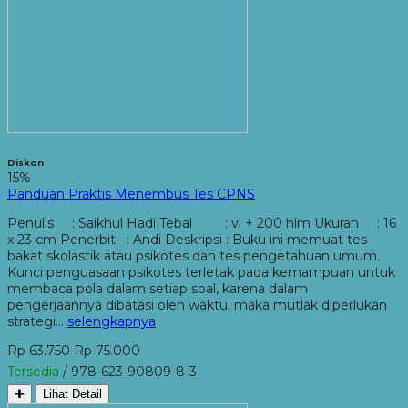
Diskon
15%
Panduan Praktis Menembus Tes CPNS
Penulis : Saikhul Hadi Tebal : vi + 200 hlm Ukuran : 16
x 23 cm Penerbit : Andi Deskripsi : Buku ini memuat tes
bakat skolastik atau psikotes dan tes pengetahuan umum.
Kunci penguasaan psikotes terletak pada kemampuan untuk
membaca pola dalam setiap soal, karena dalam
pengerjaannya dibatasi oleh waktu, maka mutlak diperlukan
strategi…
selengkapnya
Rp 63.750
Rp 75.000
Tersedia
/ 978-623-90809-8-3
✚
Lihat Detail