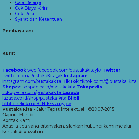
Cara Belanja
Cek Biaya Kirim
Cek Resi
Syarat dan Ketentuan
Pembayaran:
Kurir:
Facebook
web.facebook.com/pustakakitayk/
Twitter
twitter.com/PustakaKita_yk
Instagram
instagram.com/pustakakita
TikTok
tiktok.com/@pustaka_kita
Shopee
shopee.co.id/pustakakita
Tokopedia
tokopedia.com/pustakakita
Lazada
lazada.co.id/shop/pustaka-kita
Blibli
blibli.onelink.me/GNtk/ivzqxypw
Pustaka Kita
- Jalur Tepat Intelektual | ©2007-2015
Gapura Mandiri
Kontak Kami
Apabila ada yang ditanyakan, silahkan hubungi kami melalui
kontak di bawah ini.