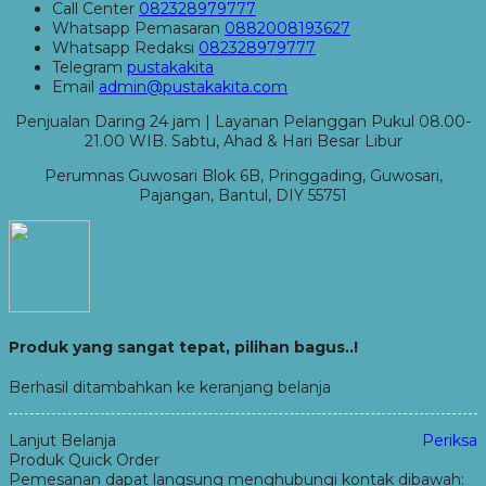
Call Center
082328979777
Whatsapp
Pemasaran
0882008193627
Whatsapp
Redaksi
082328979777
Telegram
pustakakita
Email
admin@pustakakita.com
Penjualan Daring 24 jam | Layanan Pelanggan Pukul 08.00-
21.00 WIB. Sabtu, Ahad & Hari Besar Libur
Perumnas Guwosari Blok 6B, Pringgading, Guwosari,
Pajangan, Bantul, DIY 55751
Produk yang sangat tepat, pilihan bagus..!
Berhasil ditambahkan ke keranjang belanja
Lanjut Belanja
Periksa
Produk Quick Order
Pemesanan dapat langsung menghubungi kontak dibawah: