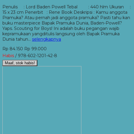
Penulis : Lord Baden Powell Tebal : 440 hlm Ukuran :
15 x 23 cm Penerbit : Rene Book Deskripsi : Kamu anggota
Pramuka? Atau pernah jadi anggota pramuka? Pasti tahu kan
buku masterpiece Bapak Pramuka Dunia, Baden-Powell?
Yaps. Scouting for Boys! Ini adalah buku pegangan wajib
kepramukaan yangditulis langsung oleh Bapak Pramuka
Dunia tahun…
selengkapnya
Rp 84.150
Rp 99.000
Habis
/ 978-602-1201-42-8
Maaf, stok habis!