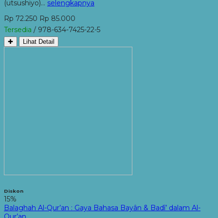
(utsushiyo)…
selengkapnya
Rp 72.250
Rp 85.000
Tersedia
/ 978-634-7425-22-5
✚
Lihat Detail
Diskon
15%
Balaghah Al-Qur’an : Gaya Bahasa Bayân & Badî’ dalam Al-
Qur’an