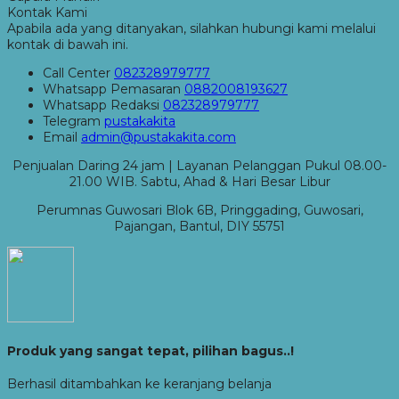
Kontak Kami
Apabila ada yang ditanyakan, silahkan hubungi kami melalui
kontak di bawah ini.
Call Center
082328979777
Whatsapp
Pemasaran
0882008193627
Whatsapp
Redaksi
082328979777
Telegram
pustakakita
Email
admin@pustakakita.com
Penjualan Daring 24 jam | Layanan Pelanggan Pukul 08.00-
21.00 WIB. Sabtu, Ahad & Hari Besar Libur
Perumnas Guwosari Blok 6B, Pringgading, Guwosari,
Pajangan, Bantul, DIY 55751
Produk yang sangat tepat, pilihan bagus..!
Berhasil ditambahkan ke keranjang belanja