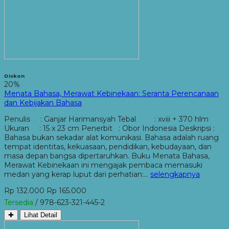
Diskon
20%
Menata Bahasa, Merawat Kebinekaan: Seranta Perencanaan
dan Kebijakan Bahasa
Penulis : Ganjar Harimansyah Tebal : xviii + 370 hlm
Ukuran : 15 x 23 cm Penerbit : Obor Indonesia Deskripsi :
Bahasa bukan sekadar alat komunikasi. Bahasa adalah ruang
tempat identitas, kekuasaan, pendidikan, kebudayaan, dan
masa depan bangsa dipertaruhkan. Buku Menata Bahasa,
Merawat Kebinekaan ini mengajak pembaca memasuki
medan yang kerap luput dari perhatian:…
selengkapnya
Rp 132.000
Rp 165.000
Tersedia
/ 978-623-321-445-2
✚
Lihat Detail