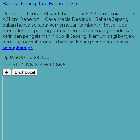
Bahasa Jepang: Tata Bahasa Dasar
Penulis : Fausan Atsari Tebal : x + 213 hlm Ukuran : 14
x 21 cm Penerbit : Gava Media Deskripsi : Bahasa Jepang
bukan hanya sekadar kemampuan tambahan, tetapi juga
menjadi kunci penting untuk membuka peluang pendidikan,
karir, dan pengalaman hidup di Jepang. Namun, bagi banyak
pemula, memahami tata bahasa Jepang sering kali terasa…
selengkapnya
Rp 57.800
Rp 68.000
Tersedia
/ 978-623-5690-86-5
✚
Lihat Detail