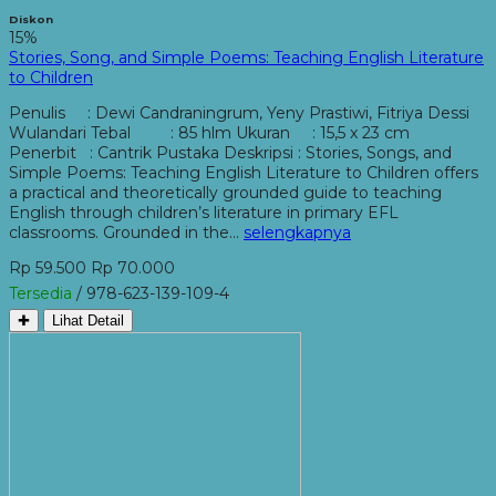
Diskon
15%
Stories, Song, and Simple Poems: Teaching English Literature
to Children
Penulis : Dewi Candraningrum, Yeny Prastiwi, Fitriya Dessi
Wulandari Tebal : 85 hlm Ukuran : 15,5 x 23 cm
Penerbit : Cantrik Pustaka Deskripsi : Stories, Songs, and
Simple Poems: Teaching English Literature to Children offers
a practical and theoretically grounded guide to teaching
English through children’s literature in primary EFL
classrooms. Grounded in the…
selengkapnya
Rp 59.500
Rp 70.000
Tersedia
/ 978-623-139-109-4
✚
Lihat Detail