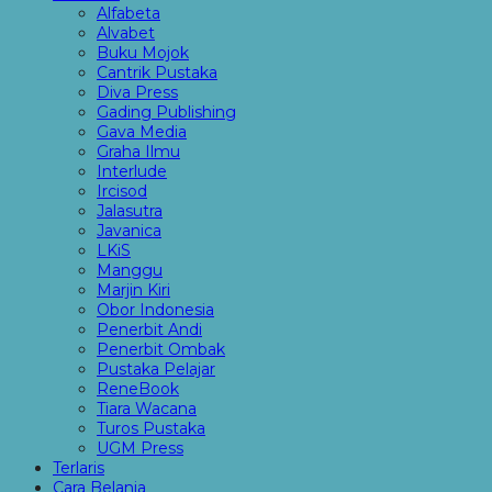
Alfabeta
Alvabet
Buku Mojok
Cantrik Pustaka
Diva Press
Gading Publishing
Gava Media
Graha Ilmu
Interlude
Ircisod
Jalasutra
Javanica
LKiS
Manggu
Marjin Kiri
Obor Indonesia
Penerbit Andi
Penerbit Ombak
Pustaka Pelajar
ReneBook
Tiara Wacana
Turos Pustaka
UGM Press
Terlaris
Cara Belanja