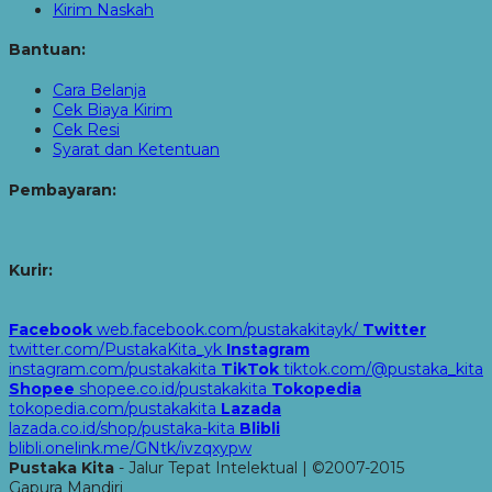
Kirim Naskah
Bantuan:
Cara Belanja
Cek Biaya Kirim
Cek Resi
Syarat dan Ketentuan
Pembayaran:
Kurir:
Facebook
web.facebook.com/pustakakitayk/
Twitter
twitter.com/PustakaKita_yk
Instagram
instagram.com/pustakakita
TikTok
tiktok.com/@pustaka_kita
Shopee
shopee.co.id/pustakakita
Tokopedia
tokopedia.com/pustakakita
Lazada
lazada.co.id/shop/pustaka-kita
Blibli
blibli.onelink.me/GNtk/ivzqxypw
Pustaka Kita
- Jalur Tepat Intelektual | ©2007-2015
Gapura Mandiri