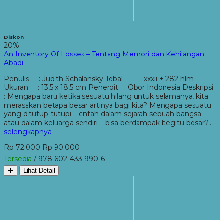
Diskon
20%
An Inventory Of Losses – Tentang Memori dan Kehilangan
Abadi
Penulis : Judith Schalansky Tebal : xxxii + 282 hlm
Ukuran : 13,5 x 18,5 cm Penerbit : Obor Indonesia Deskripsi
: Mengapa baru ketika sesuatu hilang untuk selamanya, kita
merasakan betapa besar artinya bagi kita? Mengapa sesuatu
yang ditutup-tutupi – entah dalam sejarah sebuah bangsa
atau dalam keluarga sendiri – bisa berdampak begitu besar?…
selengkapnya
Rp 72.000
Rp 90.000
Tersedia
/ 978-602-433-990-6
✚
Lihat Detail