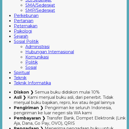
SD/Sederajat
SMA/Sederajat
SMP/Sederajat
Perkebunan
Pertanian
Peternakan
Psikologi
Sejarah
Sosial Politik
Administrasi
Hubungan Internasional
Komunikasi
Politik
Sosial
Spiritual
Teknik
Teknik Informatika
Diskon ❯
Semua buku didiskon mulai 10%
Asli ❯
Kami menjual buku asli, dari penerbit. Tidak
menjual buku bajakan, repro, kw atau ilegal lainnya
Pengiriman ❯
Pengiriman ke seluruh Indonesia,
pengiriman ke luar negeri sila WA kami
Pembayaran ❯
Transfer Bank, Dompet Elektronik (Link
Aja, Dana, Go Pay, OVO), QRIS
Pengadaan ❯
Menerima pengadaan buku untuk