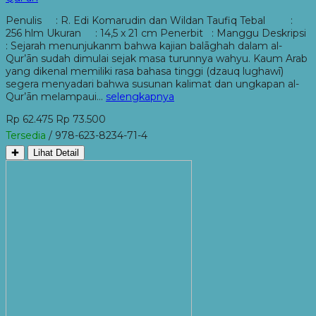
Penulis : R. Edi Komarudin dan Wildan Taufiq Tebal :
256 hlm Ukuran : 14,5 x 21 cm Penerbit : Manggu Deskripsi
: Sejarah menunjukanm bahwa kajian balāghah dalam al-
Qur’ān sudah dimulai sejak masa turunnya wahyu. Kaum Arab
yang dikenal memiliki rasa bahasa tinggi (dzauq lughawī)
segera menyadari bahwa susunan kalimat dan ungkapan al-
Qur’ān melampaui…
selengkapnya
Rp 62.475
Rp 73.500
Tersedia
/ 978-623-8234-71-4
✚
Lihat Detail