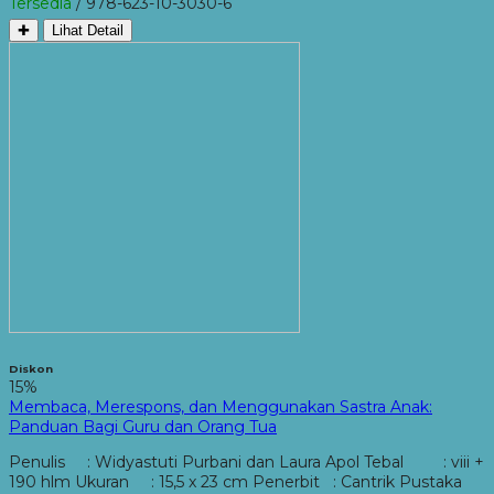
Tersedia
/ 978-623-10-3030-6
✚
Lihat Detail
Diskon
15%
Membaca, Merespons, dan Menggunakan Sastra Anak:
Panduan Bagi Guru dan Orang Tua
Penulis : Widyastuti Purbani dan Laura Apol Tebal : viii +
190 hlm Ukuran : 15,5 x 23 cm Penerbit : Cantrik Pustaka