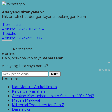
Whatsapp
Ada yang ditanyakan?
Klik untuk chat dengan layanan pelanggan kami
Pemasaran
● online
62882008193627
Redaksi
● online
6282328979777
Pemasaran
● online
Halo, perkenalkan saya
Pemasaran
baru saja
Ada yang bisa saya bantu?
baru saja
Kirim
Hot Item
Kiat Menulis Artikel Ilmiah
Keluarga Maslahah
Gerakan Komunisme Islam Surakarta 1914-1942
Madah Makkiyah
Millennial Theachers for Gen Z
Dasamuka