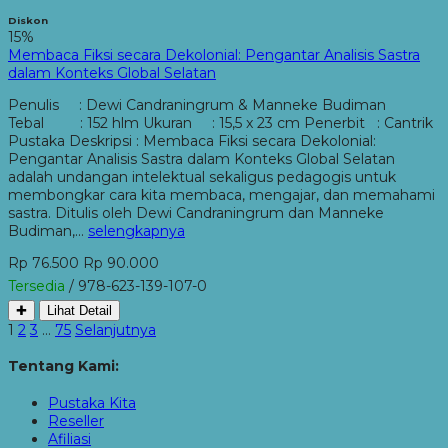
Diskon
15%
Membaca Fiksi secara Dekolonial: Pengantar Analisis Sastra
dalam Konteks Global Selatan
Penulis : Dewi Candraningrum & Manneke Budiman
Tebal : 152 hlm Ukuran : 15,5 x 23 cm Penerbit : Cantrik
Pustaka Deskripsi : Membaca Fiksi secara Dekolonial:
Pengantar Analisis Sastra dalam Konteks Global Selatan
adalah undangan intelektual sekaligus pedagogis untuk
membongkar cara kita membaca, mengajar, dan memahami
sastra. Ditulis oleh Dewi Candraningrum dan Manneke
Budiman,…
selengkapnya
Rp 76.500
Rp 90.000
Tersedia
/ 978-623-139-107-0
✚
Lihat Detail
1
2
3
…
75
Selanjutnya
Tentang Kami:
Pustaka Kita
Reseller
Afiliasi