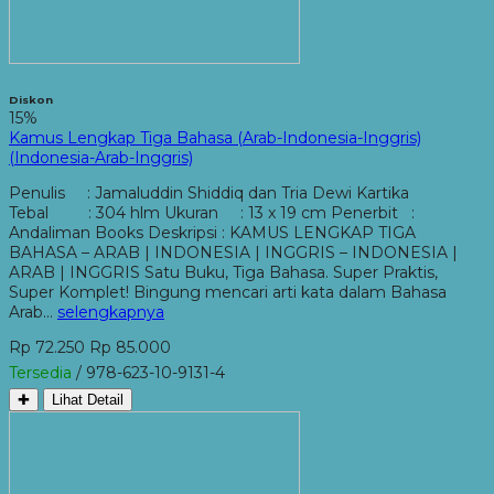
Diskon
15%
Kamus Lengkap Tiga Bahasa (Arab-Indonesia-Inggris)
(Indonesia-Arab-Inggris)
Penulis : Jamaluddin Shiddiq dan Tria Dewi Kartika
Tebal : 304 hlm Ukuran : 13 x 19 cm Penerbit :
Andaliman Books Deskripsi : KAMUS LENGKAP TIGA
BAHASA – ARAB | INDONESIA | INGGRIS – INDONESIA |
ARAB | INGGRIS Satu Buku, Tiga Bahasa. Super Praktis,
Super Komplet! Bingung mencari arti kata dalam Bahasa
Arab…
selengkapnya
Rp 72.250
Rp 85.000
Tersedia
/ 978-623-10-9131-4
✚
Lihat Detail