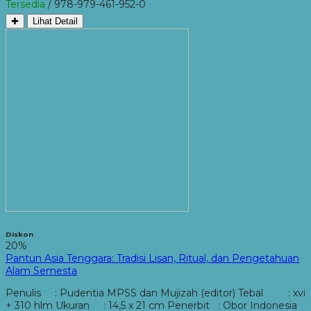
Tersedia
/ 978-979-461-952-0
✚
Lihat Detail
Diskon
20%
Pantun Asia Tenggara: Tradisi Lisan, Ritual, dan Pengetahuan
Alam Semesta
Penulis : Pudentia MPSS dan Mujizah (editor) Tebal : xvi
+ 310 hlm Ukuran : 14,5 x 21 cm Penerbit : Obor Indonesia