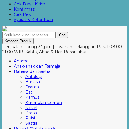
Cek Biaya Kirim
Konfirmasi
Cek Resi
Syarat & Ketentuan
Cari
Kategori Produk
Penjualan Daring 24 jam | Layanan Pelanggan Pukul 08.00-
21.00 WIB. Sabtu, Ahad & Hari Besar Libur
Agama
Anak-anak dan Remaja
Bahasa dan Sastra
Antologi
Bahasa
Drama
Esai
Kamus
Kumpulan Cerpen
Novel
Prosa
Puisi
Sastra
Biografi/Autobiografi