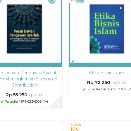
an Dewan Pengawas Syariah
Etika Bisnis Islam
am Meningkatkan Surplus on
Rp 72.250
Rp 85.000
Contribution
Tersedia
/ 978-602-5717-25-3
Rp 55.250
Rp 65.000
Tersedia
/ 978-623-6003-11-4
✚
Diskon
15%