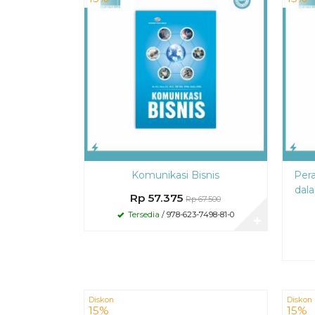
Komunikasi Bisnis
Per
dal
Rp 57.375
Rp 67.500
Tersedia
/ 978-623-7498-81-0
✚
Diskon
Diskon
15%
15%