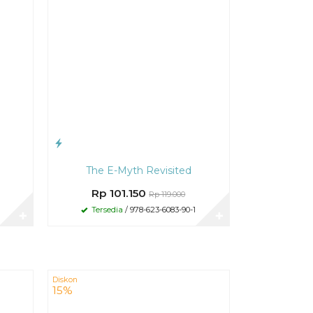
The E-Myth Revisited
Rp 101.150
Rp 119.000
5
Tersedia
/ 978-623-6083-90-1
✚
✚
Diskon
15%