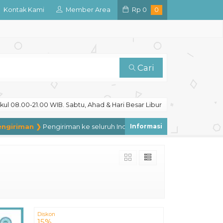
Kontak Kami
Member Area
Rp
0
0
Cari
ul 08.00-21.00 WIB. Sabtu, Ahad & Hari Besar Libur
riman ❯
Pengiriman ke seluruh Indonesia, pengiriman ke luar negeri
Diskon
15%