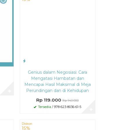
Genius dalam Negosiasi: Cara
Mengatasi Hambatan dan
Mencapai Hasil Maksimal di Meja
Perundingan dan di Kehidupan
✚
Rp 119.000
Rp 140.000
Tersedia
/ 978-623-8036-61-5
✚
Diskon
15%