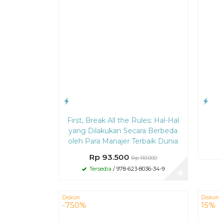
First, Break All the Rules: Hal-Hal
yang Dilakukan Secara Berbeda
oleh Para Manajer Terbaik Dunia
Rp 93.500
Rp 110.000
Tersedia
/ 978-623-8036-34-9
✚
Diskon
Diskon
-750%
15%