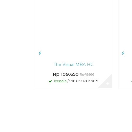
The Visual MBA HC
Rp 109.650
Rp 12.900
Tersedia
/ 978-623-6083-78-9
✚