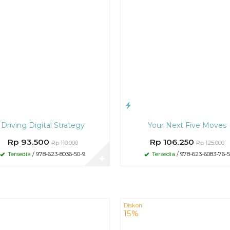
Driving Digital Strategy
Your Next Five Moves
Rp 93.500
Rp 106.250
Rp 110.000
Rp 125.000
Tersedia
/ 978-623-8036-50-9
Tersedia
/ 978-623-6083-76-
✚
Diskon
15%