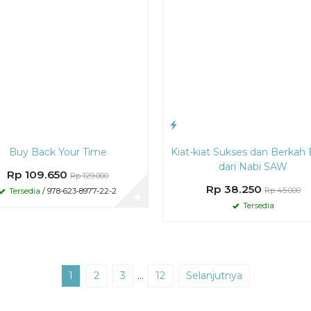
Buy Back Your Time
Kiat-kiat Sukses dan Berkah 
dari Nabi SAW
Rp 109.650
Rp 129.000
Rp 38.250
Rp 45.000
Tersedia
/ 978-623-8977-22-2
✚
Tersedia
1
2
3
…
12
Selanjutnya