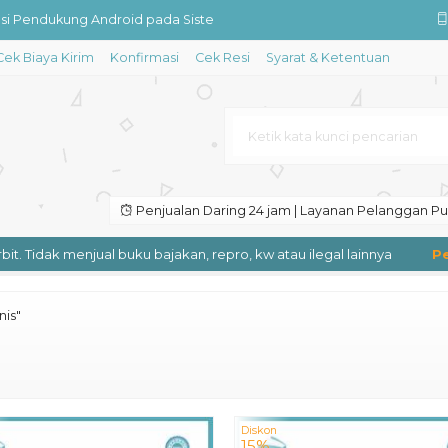
si Pendukung Android pada Siste
Cek Biaya Kirim
Konfirmasi
Cek Resi
Syarat & Ketentuan
ntitatif
 II, Bait I-1931)
aluku: Kisah Kedatangan Orang E
apitalisme Barat: Relevansiny
Penjualan Daring 24 jam | Layanan Pelanggan Puk
 Tidak menjual buku bajakan, repro, kw atau ilegal lainnya
Pengi
dan Barat
nis"
Diskon
15%