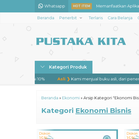
Whatsapp
Memanfaatkan Aplika
HOT ITEM
Beranda
Penerbit
Terlaris
Cara Belanja
Metode Penelitian Kua
Matsnawi Maknawi (Kitab
Sejarah Kepulauan M
Etika Protestan dan K
Kategori Produk
Anggota Pernikahan
idiskon mulai 10%
Asli ❯
Kami menjual buku asli, dari penerbit.
Geografi Politik
Telah Berpilin Timur 
Beranda
»
Ekonomi
»
Arsip Kategori "Ekonomi Bis
Kategori
Ekonomi Bisnis
Diskon
Diskon
15%
15%