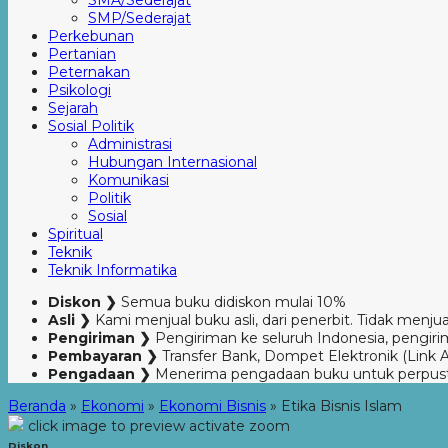
SMA/Sederajat
SMP/Sederajat
Perkebunan
Pertanian
Peternakan
Psikologi
Sejarah
Sosial Politik
Administrasi
Hubungan Internasional
Komunikasi
Politik
Sosial
Spiritual
Teknik
Teknik Informatika
Diskon ❯
Semua buku didiskon mulai 10%
Asli ❯
Kami menjual buku asli, dari penerbit. Tidak menjual
Pengiriman ❯
Pengiriman ke seluruh Indonesia, pengirim
Pembayaran ❯
Transfer Bank, Dompet Elektronik (Link 
Pengadaan ❯
Menerima pengadaan buku untuk perpus
Beranda
»
Ekonomi
»
Ekonomi Bisnis
»
Etika Bisnis Islam
click image to preview
activate zoom
Diskon