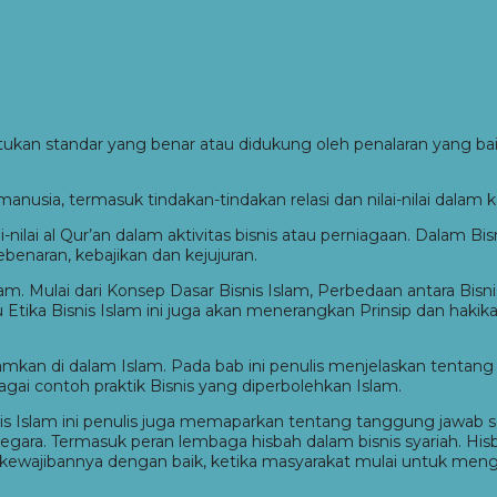
ntukan standar yang benar atau didukung oleh penalaran yang b
anusia, termasuk tindakan-tindakan relasi dan nilai-nilai dalam k
ilai al Qur’an dalam aktivitas bisnis atau perniagaan. Dalam Bisni
benaran, kebajikan dan kejujuran.
am. Mulai dari Konsep Dasar Bisnis Islam, Perbedaan antara Bisni
 Etika Bisnis Islam ini juga akan menerangkan Prinsip dan hakika
aramkan di dalam Islam. Pada bab ini penulis menjelaskan tentan
gai contoh praktik Bisnis yang diperbolehkan Islam.
snis Islam ini penulis juga memaparkan tentang tanggung jawab s
egara. Termasuk peran lembaga hisbah dalam bisnis syariah. His
ewajibannya dengan baik, ketika masyarakat mulai untuk men