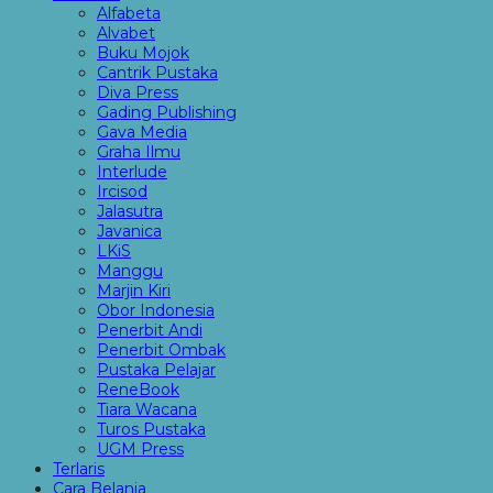
Alfabeta
Alvabet
Buku Mojok
Cantrik Pustaka
Diva Press
Gading Publishing
Gava Media
Graha Ilmu
Interlude
Ircisod
Jalasutra
Javanica
LKiS
Manggu
Marjin Kiri
Obor Indonesia
Penerbit Andi
Penerbit Ombak
Pustaka Pelajar
ReneBook
Tiara Wacana
Turos Pustaka
UGM Press
Terlaris
Cara Belanja