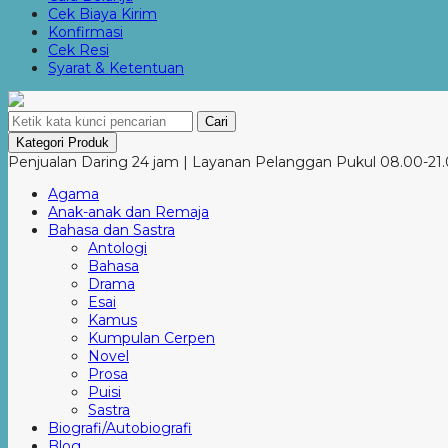
Cek Biaya Kirim
Konfirmasi
Cek Resi
Syarat & Ketentuan
Cari
Kategori Produk
Penjualan Daring 24 jam | Layanan Pelanggan Pukul 08.00-21.
Agama
Anak-anak dan Remaja
Bahasa dan Sastra
Antologi
Bahasa
Drama
Esai
Kamus
Kumpulan Cerpen
Novel
Prosa
Puisi
Sastra
Biografi/Autobiografi
Blog