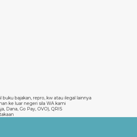
 buku bajakan, repro, kw atau ilegal lainnya
an ke luar negeri sila WA kami
Aja, Dana, Go Pay, OVO), QRIS
takaan