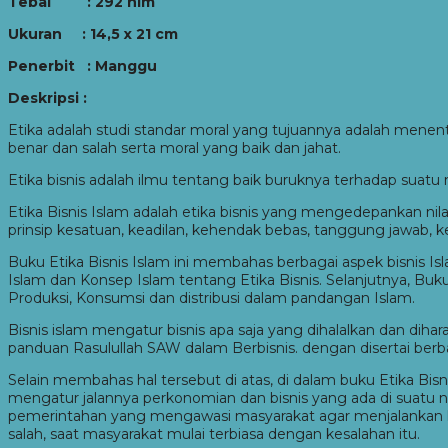
Tebal : 292 hlm
Ukuran : 14,5 x 21 cm
Penerbit : Manggu
Deskripsi :
Etika adalah studi standar moral yang tujuannya adalah mene
benar dan salah serta moral yang baik dan jahat.
Etika bisnis adalah ilmu tentang baik buruknya terhadap suatu m
Etika Bisnis Islam adalah etika bisnis yang mengedepankan nilai-n
prinsip kesatuan, keadilan, kehendak bebas, tanggung jawab, ke
Buku Etika Bisnis Islam ini membahas berbagai aspek bisnis Isl
Islam dan Konsep Islam tentang Etika Bisnis. Selanjutnya, Buku
Produksi, Konsumsi dan distribusi dalam pandangan Islam.
Bisnis islam mengatur bisnis apa saja yang dihalalkan dan dih
panduan Rasulullah SAW dalam Berbisnis. dengan disertai berba
Selain membahas hal tersebut di atas, di dalam buku Etika Bi
mengatur jalannya perkonomian dan bisnis yang ada di suatu n
pemerintahan yang mengawasi masyarakat agar menjalankan k
salah, saat masyarakat mulai terbiasa dengan kesalahan itu.