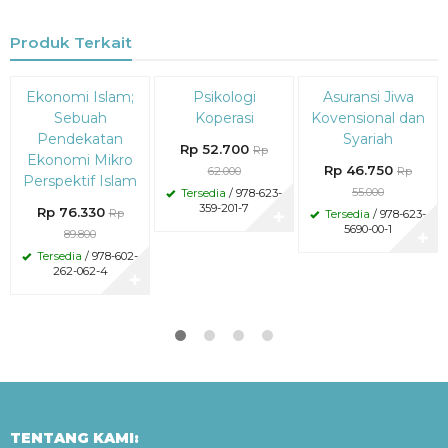
Produk Terkait
Diskon
Diskon
Diskon
Ekonomi Islam;
Psikologi
Asuransi Jiwa
15%
15%
15%
Sebuah
Koperasi
Kovensional dan
Pendekatan
Syariah
Rp 52.700
Rp
Ekonomi Mikro
Rp 46.750
62.000
Rp
Perspektif Islam
55.000
Tersedia
/ 978-623-
359-201-7
Rp 76.330
Rp
Tersedia
/ 978-623-
✚
5690-00-1
89.800
✚
Tersedia
/ 978-602-
262-062-4
✚
TENTANG KAMI: