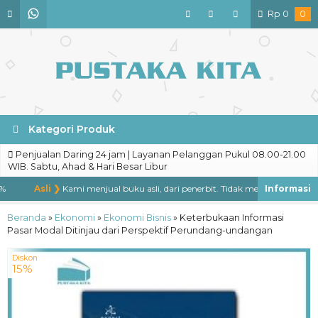
Rp
0
0
Kategori Produk
Penjualan Daring 24 jam | Layanan Pelanggan Pukul 08.00-21.00
WIB. Sabtu, Ahad & Hari Besar Libur
Asli ❯
Kami menjual buku asli, dari penerbit. Tidak menjual buku bajaka
Beranda
»
Ekonomi
»
Ekonomi Bisnis
»
Keterbukaan Informasi
Pasar Modal Ditinjau dari Perspektif Perundang-undangan
Diskon
15%