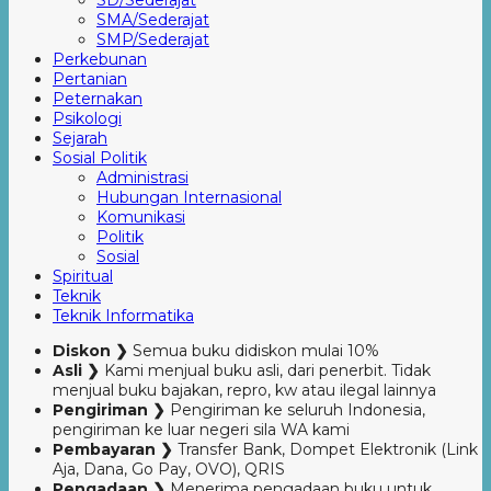
SD/Sederajat
SMA/Sederajat
SMP/Sederajat
Perkebunan
Pertanian
Peternakan
Psikologi
Sejarah
Sosial Politik
Administrasi
Hubungan Internasional
Komunikasi
Politik
Sosial
Spiritual
Teknik
Teknik Informatika
Diskon ❯
Semua buku didiskon mulai 10%
Asli ❯
Kami menjual buku asli, dari penerbit. Tidak
menjual buku bajakan, repro, kw atau ilegal lainnya
Pengiriman ❯
Pengiriman ke seluruh Indonesia,
pengiriman ke luar negeri sila WA kami
Pembayaran ❯
Transfer Bank, Dompet Elektronik (Link
Aja, Dana, Go Pay, OVO), QRIS
Pengadaan ❯
Menerima pengadaan buku untuk