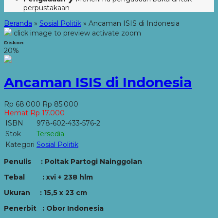
perpustakaan
Beranda
»
Sosial Politik
»
Ancaman ISIS di Indonesia
click image to preview
activate zoom
Diskon
20%
Ancaman ISIS di Indonesia
Rp 68.000
Rp 85.000
Hemat Rp 17.000
ISBN
978-602-433-576-2
Stok
Tersedia
Kategori
Sosial Politik
Penulis : Poltak Partogi Nainggolan
Tebal : xvi + 238 hlm
Ukuran : 15,5 x 23 cm
Penerbit : Obor Indonesia