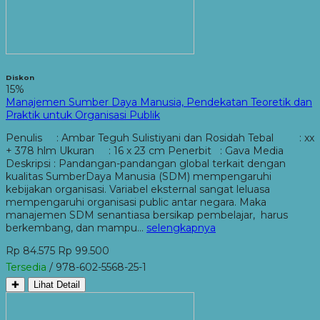
Diskon
15%
Manajemen Sumber Daya Manusia, Pendekatan Teoretik dan
Praktik untuk Organisasi Publik
Penulis : Ambar Teguh Sulistiyani dan Rosidah Tebal : xx
+ 378 hlm Ukuran : 16 x 23 cm Penerbit : Gava Media
Deskripsi : Pandangan-pandangan global terkait dengan
kualitas SumberDaya Manusia (SDM) mempengaruhi
kebijakan organisasi. Variabel eksternal sangat leluasa
mempengaruhi organisasi public antar negara. Maka
manajemen SDM senantiasa bersikap pembelajar, harus
berkembang, dan mampu…
selengkapnya
Rp 84.575
Rp 99.500
Tersedia
/ 978-602-5568-25-1
✚
Lihat Detail