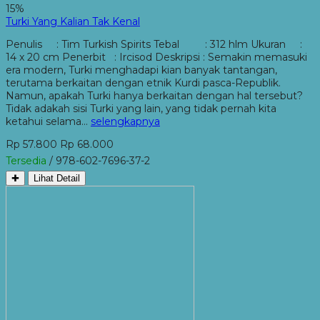
15%
Turki Yang Kalian Tak Kenal
Penulis : Tim Turkish Spirits Tebal : 312 hlm Ukuran :
14 x 20 cm Penerbit : Ircisod Deskripsi : Semakin memasuki
era modern, Turki menghadapi kian banyak tantangan,
terutama berkaitan dengan etnik Kurdi pasca-Republik.
Namun, apakah Turki hanya berkaitan dengan hal tersebut?
Tidak adakah sisi Turki yang lain, yang tidak pernah kita
ketahui selama…
selengkapnya
Rp 57.800
Rp 68.000
Tersedia
/ 978-602-7696-37-2
✚
Lihat Detail