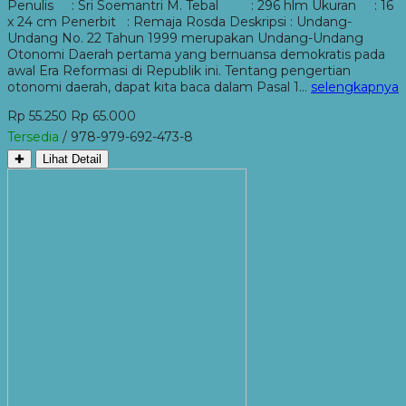
Penulis : Sri Soemantri M. Tebal : 296 hlm Ukuran : 16
x 24 cm Penerbit : Remaja Rosda Deskripsi : Undang-
Undang No. 22 Tahun 1999 merupakan Undang-Undang
Otonomi Daerah pertama yang bernuansa demokratis pada
awal Era Reformasi di Republik ini. Tentang pengertian
otonomi daerah, dapat kita baca dalam Pasal 1…
selengkapnya
Rp 55.250
Rp 65.000
Tersedia
/ 978-979-692-473-8
✚
Lihat Detail