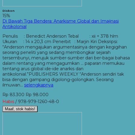
Diskon
15%
Di Bawah Tiga Bendera: Anarkisme Global dan Imajinasi
Antikolonial
Penulis : Benedict Anderson Tebal : xii + 378 hlm
Ukuran : 14 x 20,3 cm Penerbit : Marjin Kiri Deksripsi:
“Anderson mengajukan argumentasinya dengan kegigihan
seorang peneliti yang sedang membongkar sejarah
tersembunyi, merujuk sumber-sumber dari ber-bagai bahasa
dalam rentang yang mengagumkan … paparan memukau
tentang arus global ide-ide anarkis dan
antikolonial.”PUBLISHERS WEEKLY “Anderson sendiri tak
bisa dengan gampang digolong-golongkan. Seorang
ilmuwan…
selengkapnya
Rp 83.300
Rp 98.000
Habis
/ 978-979-1260-48-0
Maaf, stok habis!