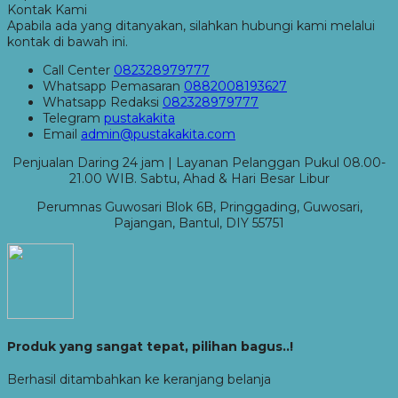
Kontak Kami
Apabila ada yang ditanyakan, silahkan hubungi kami melalui
kontak di bawah ini.
Call Center
082328979777
Whatsapp
Pemasaran
0882008193627
Whatsapp
Redaksi
082328979777
Telegram
pustakakita
Email
admin@pustakakita.com
Penjualan Daring 24 jam | Layanan Pelanggan Pukul 08.00-
21.00 WIB. Sabtu, Ahad & Hari Besar Libur
Perumnas Guwosari Blok 6B, Pringgading, Guwosari,
Pajangan, Bantul, DIY 55751
Produk yang sangat tepat, pilihan bagus..!
Berhasil ditambahkan ke keranjang belanja