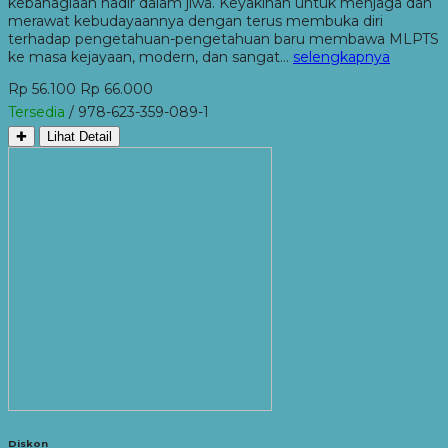
kebahagiaan hadir dalam jiwa. Keyakinan untuk menjaga dan
merawat kebudayaannya dengan terus membuka diri
terhadap pengetahuan-pengetahuan baru membawa MLPTS
ke masa kejayaan, modern, dan sangat…
selengkapnya
Rp 56.100
Rp 66.000
Tersedia
/ 978-623-359-089-1
✚
Lihat Detail
Diskon