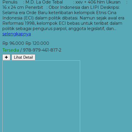
Penulis : M.D. La Ode Tebal : xxiv + 406 hlm Ukuran :
16 x 24 cm Penerbit : Obor Indonesia dan LIPI Deskripsi:
Selama era Orde Baru keterlibatan kelompok Etnis Cina
Indonesia (ECI) dalam politik dibatasi. Namun sejak awal era
Reformasi 1998, kelompok ECI bebas untuk terlibat dalam
politik sebagai pengurus parpol, anggota legislatif, dan…
selengkapnya
Rp 96.000
Rp 120.000
Tersedia
/ 978-979-461-817-2
✚
Lihat Detail