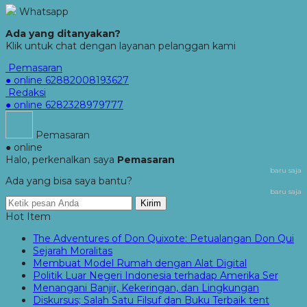
Whatsapp
Ada yang ditanyakan?
Klik untuk chat dengan layanan pelanggan kami
Pemasaran
● online
62882008193627
Redaksi
● online
6282328979777
Pemasaran
● online
Halo, perkenalkan saya
Pemasaran
baru saja
Ada yang bisa saya bantu?
baru saja
Kirim
Hot Item
The Adventures of Don Quixote: Petualangan Don Qui
Sejarah Moralitas
Membuat Model Rumah dengan Alat Digital
Politik Luar Negeri Indonesia terhadap Amerika Ser
Menangani Banjir, Kekeringan, dan Lingkungan
Diskursus; Salah Satu Filsuf dan Buku Terbaik tent