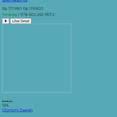
selengkapnya
Rp 117.980
Rp 119.800
Tersedia
/ 978-602-262-967-2
✚
Lihat Detail
Diskon
15%
Otonomi Daerah