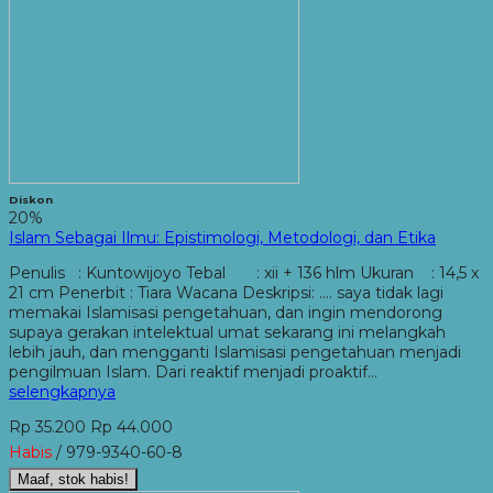
Diskon
20%
Islam Sebagai Ilmu: Epistimologi, Metodologi, dan Etika
Penulis : Kuntowijoyo Tebal : xii + 136 hlm Ukuran : 14,5 x
21 cm Penerbit : Tiara Wacana Deskripsi: …. saya tidak lagi
memakai Islamisasi pengetahuan, dan ingin mendorong
supaya gerakan intelektual umat sekarang ini melangkah
lebih jauh, dan mengganti Islamisasi pengetahuan menjadi
pengilmuan Islam. Dari reaktif menjadi proaktif…
selengkapnya
Rp 35.200
Rp 44.000
Habis
/ 979-9340-60-8
Maaf, stok habis!