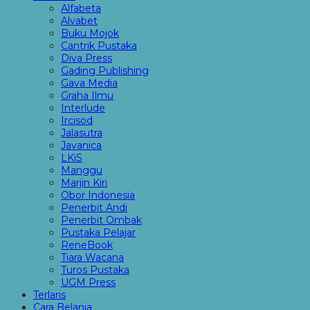
Alfabeta
Alvabet
Buku Mojok
Cantrik Pustaka
Diva Press
Gading Publishing
Gava Media
Graha Ilmu
Interlude
Ircisod
Jalasutra
Javanica
LKiS
Manggu
Marjin Kiri
Obor Indonesia
Penerbit Andi
Penerbit Ombak
Pustaka Pelajar
ReneBook
Tiara Wacana
Turos Pustaka
UGM Press
Terlaris
Cara Belanja