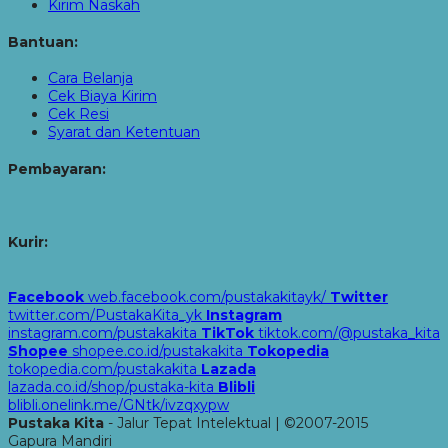
Kirim Naskah
Bantuan:
Cara Belanja
Cek Biaya Kirim
Cek Resi
Syarat dan Ketentuan
Pembayaran:
Kurir:
Facebook
web.facebook.com/pustakakitayk/
Twitter
twitter.com/PustakaKita_yk
Instagram
instagram.com/pustakakita
TikTok
tiktok.com/@pustaka_kita
Shopee
shopee.co.id/pustakakita
Tokopedia
tokopedia.com/pustakakita
Lazada
lazada.co.id/shop/pustaka-kita
Blibli
blibli.onelink.me/GNtk/ivzqxypw
Pustaka Kita
- Jalur Tepat Intelektual | ©2007-2015
Gapura Mandiri