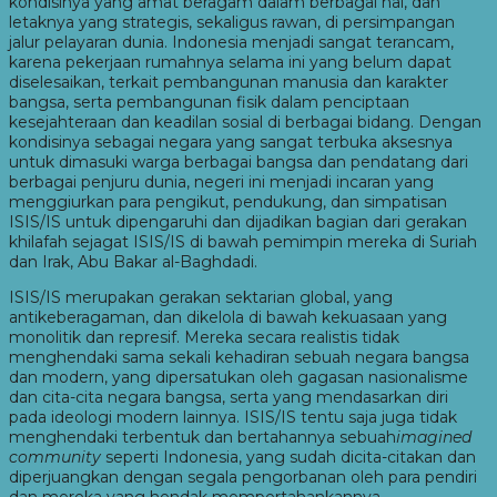
kondisinya yang amat beragam dalam berbagai hal, dan
letaknya yang strategis, sekaligus rawan, di persimpangan
jalur pelayaran dunia. Indonesia menjadi sangat terancam,
karena pekerjaan rumahnya selama ini yang belum dapat
diselesaikan, terkait pembangunan manusia dan karakter
bangsa, serta pembangunan fisik dalam penciptaan
kesejahteraan dan keadilan sosial di berbagai bidang. Dengan
kondisinya sebagai negara yang sangat terbuka aksesnya
untuk dimasuki warga berbagai bangsa dan pendatang dari
berbagai penjuru dunia, negeri ini menjadi incaran yang
menggiurkan para pengikut, pendukung, dan simpatisan
ISIS/IS untuk dipengaruhi dan dijadikan bagian dari gerakan
khilafah sejagat ISIS/IS di bawah pemimpin mereka di Suriah
dan Irak, Abu Bakar al-Baghdadi.
ISIS/IS merupakan gerakan sektarian global, yang
antikeberagaman, dan dikelola di bawah kekuasaan yang
monolitik dan represif. Mereka secara realistis tidak
menghendaki sama sekali kehadiran sebuah negara bangsa
dan modern, yang dipersatukan oleh gagasan nasionalisme
dan cita-cita negara bangsa, serta yang mendasarkan diri
pada ideologi modern lainnya. ISIS/IS tentu saja juga tidak
menghendaki terbentuk dan bertahannya sebuah
imagined
community
seperti Indonesia, yang sudah dicita-citakan dan
diperjuangkan dengan segala pengorbanan oleh para pendiri