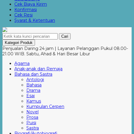
Cek Biaya Kirim
Konfirmasi
Cek Resi
Syarat & Ketentuan
Cari
Kategori Produk
Penjualan Daring 24 jam | Layanan Pelanggan Pukul 08.00-
21.00 WIB. Sabtu, Ahad & Hari Besar Libur
Agama
Anak-anak dan Remaja
Bahasa dan Sastra
Antologi
Bahasa
Drama
Esai
Kamus
Kumpulan Cerpen
Novel
Prosa
Puisi
Sastra
Biografi/Autobiografi