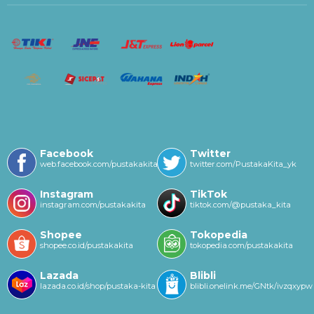
Facebook
Twitter
web.facebook.com/pustakakitayk/
twitter.com/PustakaKita_yk
Instagram
TikTok
instagram.com/pustakakita
tiktok.com/@pustaka_kita
Shopee
Tokopedia
shopee.co.id/pustakakita
tokopedia.com/pustakakita
Lazada
Blibli
lazada.co.id/shop/pustaka-kita
blibli.onelink.me/GNtk/ivzqxypw