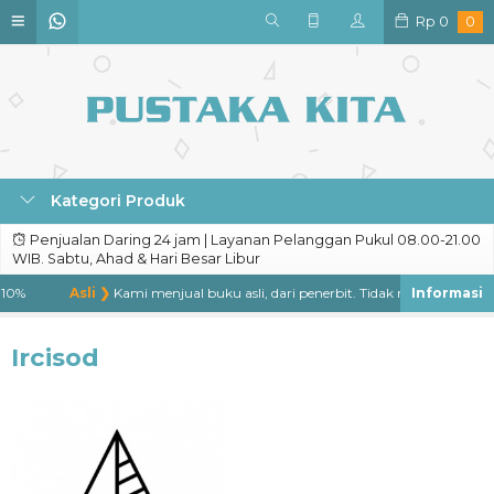
Rp
0
0
Kategori Produk
Penjualan Daring 24 jam | Layanan Pelanggan Pukul 08.00-21.00
WIB. Sabtu, Ahad & Hari Besar Libur
10%
Asli ❯
Kami menjual buku asli, dari penerbit. Tidak menjual buku ba
Ircisod