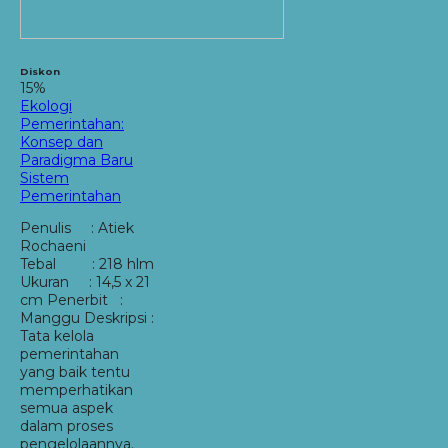
Diskon
15%
Ekologi
Pemerintahan:
Konsep dan
Paradigma Baru
Sistem
Pemerintahan
Penulis : Atiek
Rochaeni
Tebal : 218 hlm
Ukuran : 14,5 x 21
cm Penerbit :
Manggu Deskripsi :
Tata kelola
pemerintahan
yang baik tentu
memperhatikan
semua aspek
dalam proses
pengelolaannya.