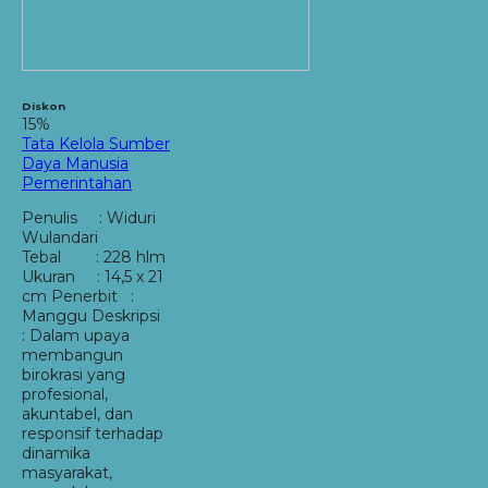
Diskon
15%
Tata Kelola Sumber
Daya Manusia
Pemerintahan
Penulis : Widuri
Wulandari
Tebal : 228 hlm
Ukuran : 14,5 x 21
cm Penerbit :
Manggu Deskripsi
: Dalam upaya
membangun
birokrasi yang
profesional,
akuntabel, dan
responsif terhadap
dinamika
masyarakat,