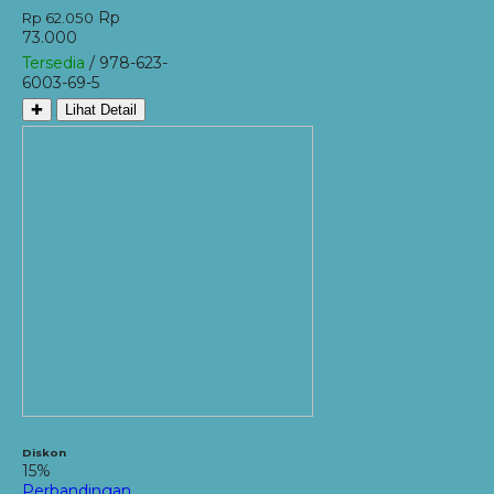
Rp
Rp 62.050
73.000
Tersedia
/ 978-623-
6003-69-5
✚
Lihat Detail
Diskon
15%
Perbandingan