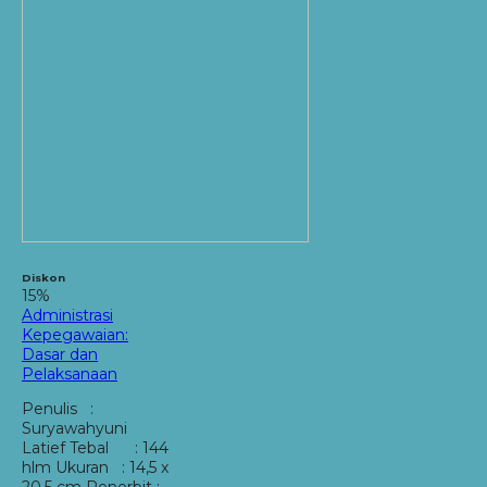
Diskon
15%
Administrasi
Kepegawaian:
Dasar dan
Pelaksanaan
Penulis :
Suryawahyuni
Latief Tebal : 144
hlm Ukuran : 14,5 x
20,5 cm Penerbit :