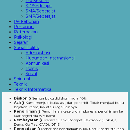
Pra Sekolah
SD/Sederajat
SMA/Sederajat
SMP/Sederajat
Perkebunan
Pertanian
Peternakan
Psikologi
Sejarah
Sosial Politik
Administrasi
Hubungan Internasional
Komunikasi
Politik
Sosial
Spiritual
Teknik
Teknik Informatika
Diskon ❯
Semua buku didiskon mulai 10%
Asli ❯
Kami menjual buku asli, dari penerbit. Tidak menjual buku
bajakan, repro, kw atau ilegal lainnya
Pengiriman ❯
Pengiriman ke seluruh Indonesia, pengiriman ke
luar negeri sila WA kami
Pembayaran ❯
Transfer Bank, Dompet Elektronik (Link Aja,
Dana, Go Pay, OVO), QRIS
Pengadaan ❯
Menerima pengadaan buku untuk perpustakaan