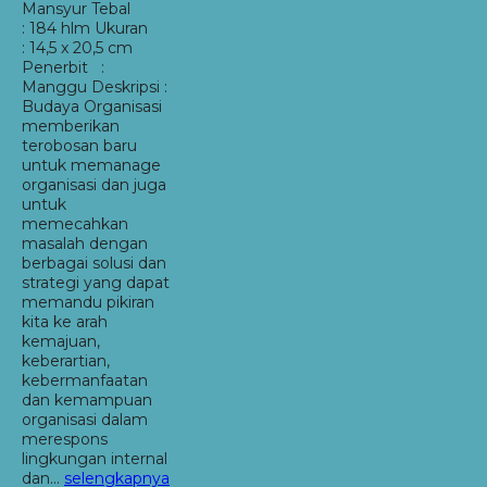
Mansyur Tebal
: 184 hlm Ukuran
: 14,5 x 20,5 cm
Penerbit :
Manggu Deskripsi :
Budaya Organisasi
memberikan
terobosan baru
untuk memanage
organisasi dan juga
untuk
memecahkan
masalah dengan
berbagai solusi dan
strategi yang dapat
memandu pikiran
kita ke arah
kemajuan,
keberartian,
kebermanfaatan
dan kemampuan
organisasi dalam
merespons
lingkungan internal
dan…
selengkapnya