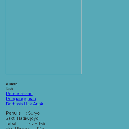
Diskon
15%
Perencanaan
Penganggaran
Berbasis Hak Anak
Penulis : Suryo
Sakti Hadiwijoyo
Tebal : xiv + 166
hlm Ukuran : 17 x