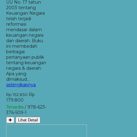
UU No. 17 tahun
2003 tentang
Keuangan Negara
telah terjadi
reformasi
mendasar dalam
keuangan negara
dan daerah. Buku
ini membedah
berbagai
pertanyaan publik
tentang keuangan
negara & daerah:
Apa yang
dimaksud…
selengkapnya
Rp
Rp 152.830
179.800
Tersedia
/ 978-623-
376-509-1
✚
Lihat Detail