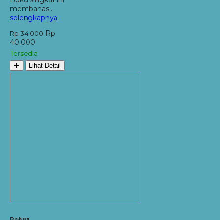
membahas…
selengkapnya
Rp
Rp 34.000
40.000
Tersedia
✚
Lihat Detail
Diskon