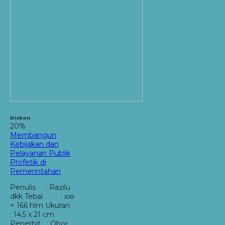
Diskon
20%
Membangun
Kebijakan dan
Pelayanan Publik
Profetik di
Pemerintahan
Penulis : Razilu
dkk Tebal : xxii
+ 166 hlm Ukuran
: 14,5 x 21 cm
Penerbit : Obor