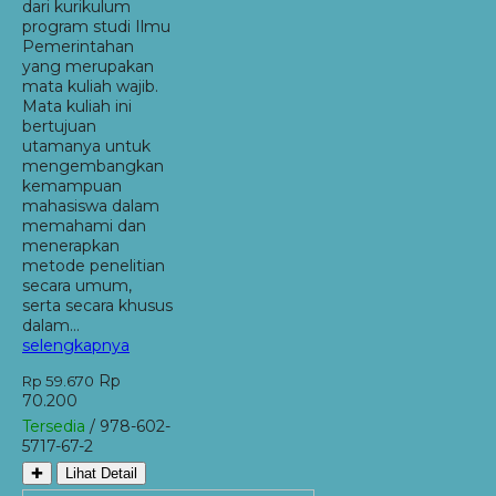
dari kurikulum
program studi Ilmu
Pemerintahan
yang merupakan
mata kuliah wajib.
Mata kuliah ini
bertujuan
utamanya untuk
mengembangkan
kemampuan
mahasiswa dalam
memahami dan
menerapkan
metode penelitian
secara umum,
serta secara khusus
dalam…
selengkapnya
Rp
Rp 59.670
70.200
Tersedia
/ 978-602-
5717-67-2
✚
Lihat Detail