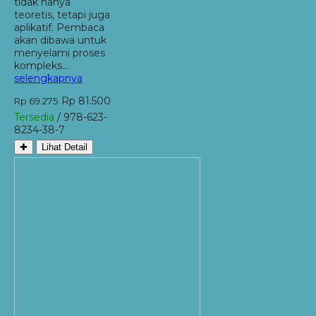
tidak hanya
teoretis, tetapi juga
aplikatif. Pembaca
akan dibawa untuk
menyelami proses
kompleks…
selengkapnya
Rp 81.500
Rp 69.275
Tersedia
/ 978-623-
8234-38-7
✚
Lihat Detail