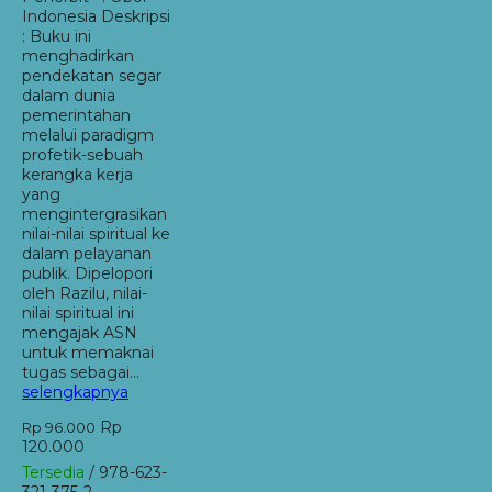
Indonesia Deskripsi
: Buku ini
menghadirkan
pendekatan segar
dalam dunia
pemerintahan
melalui paradigm
profetik-sebuah
kerangka kerja
yang
mengintergrasikan
nilai-nilai spiritual ke
dalam pelayanan
publik. Dipelopori
oleh Razilu, nilai-
nilai spiritual ini
mengajak ASN
untuk memaknai
tugas sebagai…
selengkapnya
Rp
Rp 96.000
120.000
Tersedia
/ 978-623-
321-375-2