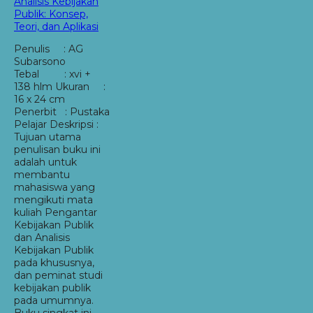
Analisis Kebijakan
Publik: Konsep,
Teori, dan Aplikasi
Penulis : AG
Subarsono
Tebal : xvi +
138 hlm Ukuran :
16 x 24 cm
Penerbit : Pustaka
Pelajar Deskripsi :
Tujuan utama
penulisan buku ini
adalah untuk
membantu
mahasiswa yang
mengikuti mata
kuliah Pengantar
Kebijakan Publik
dan Analisis
Kebijakan Publik
pada khususnya,
dan peminat studi
kebijakan publik
pada umumnya.
Buku singkat ini