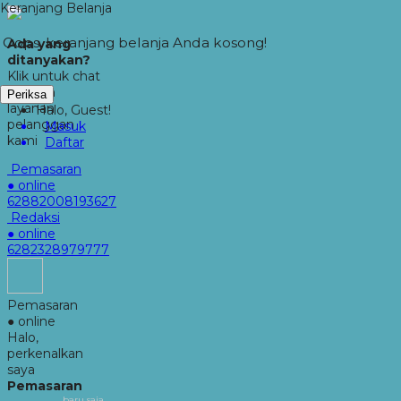
Keranjang Belanja
Oops, keranjang belanja Anda kosong!
Ada yang
ditanyakan?
Klik untuk chat
dengan
Periksa
layanan
Halo, Guest!
pelanggan
Masuk
kami
Daftar
Pemasaran
● online
62882008193627
Redaksi
● online
6282328979777
Pemasaran
● online
Halo,
perkenalkan
saya
Pemasaran
baru saja