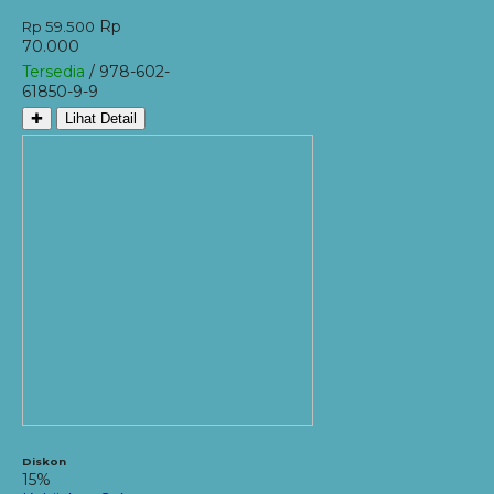
Rp
Rp 59.500
70.000
Tersedia
/ 978-602-
61850-9-9
✚
Lihat Detail
Diskon
15%