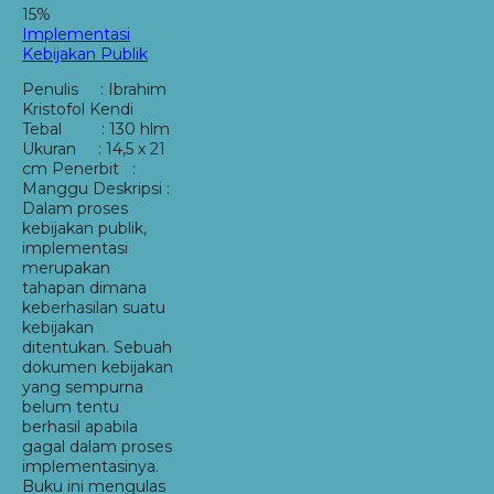
15%
Implementasi
Kebijakan Publik
Penulis : Ibrahim
Kristofol Kendi
Tebal : 130 hlm
Ukuran : 14,5 x 21
cm Penerbit :
Manggu Deskripsi :
Dalam proses
kebijakan publik,
implementasi
merupakan
tahapan dimana
keberhasilan suatu
kebijakan
ditentukan. Sebuah
dokumen kebijakan
yang sempurna
belum tentu
berhasil apabila
gagal dalam proses
implementasinya.
Buku ini mengulas