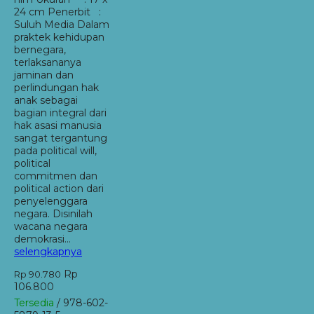
24 cm Penerbit :
Suluh Media Dalam
praktek kehidupan
bernegara,
terlaksananya
jaminan dan
perlindungan hak
anak sebagai
bagian integral dari
hak asasi manusia
sangat tergantung
pada political will,
political
commitmen dan
political action dari
penyelenggara
negara. Disinilah
wacana negara
demokrasi…
selengkapnya
Rp
Rp 90.780
106.800
Tersedia
/ 978-602-