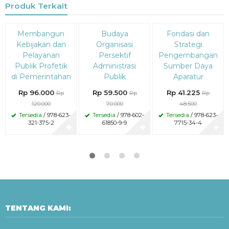
Produk Terkait
Diskon
Diskon
Diskon
Membangun
Budaya
Fondasi dan
20%
15%
15%
Kebijakan dan
Organisasi
Strategi
Pelayanan
Persektif
Pengembangan
Publik Profetik
Administrasi
Sumber Daya
di Pemerintahan
Publik
Aparatur
Rp 96.000
Rp 59.500
Rp 41.225
Rp
Rp
Rp
120.000
70.000
48.500
Tersedia
/ 978-623-
Tersedia
/ 978-602-
Tersedia
/ 978-623-
321-375-2
61850-9-9
7715-34-4
✚
✚
✚
TENTANG KAMI: