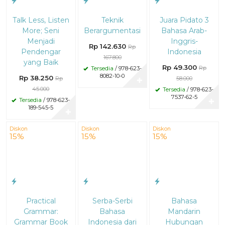
Talk Less, Listen
Teknik
Juara Pidato 3
More; Seni
Berargumentasi
Bahasa Arab-
Menjadi
Inggris-
Rp 142.630
Rp
Pendengar
Indonesia
167.800
yang Baik
Rp 49.300
Rp
Tersedia
/ 978-623-
8082-10-0
Rp 38.250
Rp
58.000
✚
45.000
Tersedia
/ 978-623-
7537-62-5
Tersedia
/ 978-623-
✚
189-545-5
✚
Diskon
Diskon
Diskon
15%
15%
15%
Practical
Serba-Serbi
Bahasa
Grammar:
Bahasa
Mandarin
Grammar Book
Indonesia dari
Hubungan