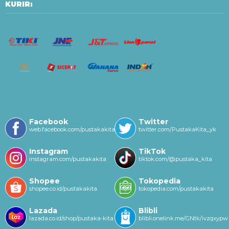
KURIR:
Facebook
Twitter
web.facebook.com/pustakakitayk/
twitter.com/PustakaKita_yk
Instagram
TikTok
instagram.com/pustakakita
tiktok.com/@pustaka_kita
Shopee
Tokopedia
shopee.co.id/pustakakita
tokopedia.com/pustakakita
Lazada
Blibli
lazada.co.id/shop/pustaka-kita
blibli.onelink.me/GNtk/ivzqxypw