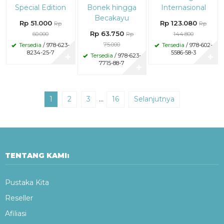
Special Edition
Bonek hingga
Internasional
Becakayu
Rp 51.000
Rp 123.080
Rp
Rp
Rp 63.750
60.000
Rp
144.800
75.000
Tersedia
/ 978-623-
Tersedia
/ 978-602-
8234-25-7
5586-58-3
Tersedia
/ 978-623-
✚
✚
7715-88-7
✚
1
2
3
…
16
Selanjutnya
TENTANG KAMI:
Pustaka Kita
Reseller
Afiliasi