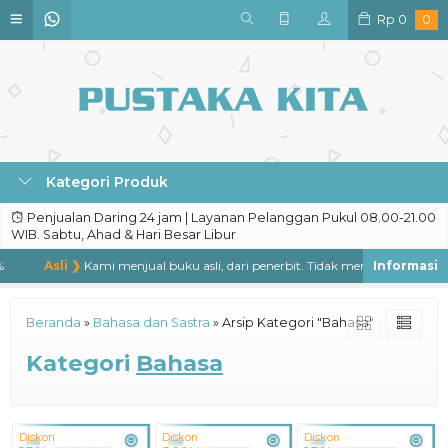
Rp
0
0
Kategori Produk
Penjualan Daring 24 jam | Layanan Pelanggan Pukul 08.00-21.00
WIB. Sabtu, Ahad & Hari Besar Libur
Asli ❯
Kami menjual buku asli, dari penerbit. Tidak menjual buku bajaka
Beranda
»
Bahasa dan Sastra
»
Arsip Kategori "Bahasa"
Kategori
Bahasa
Diskon
Diskon
Diskon