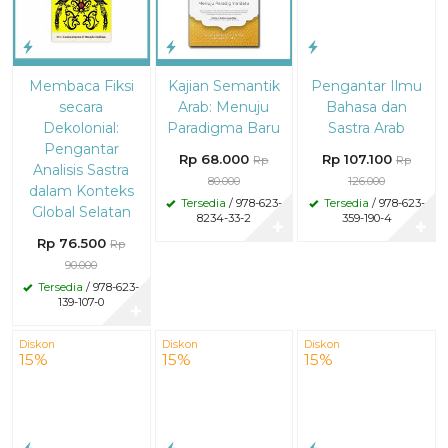
Membaca Fiksi
Kajian Semantik
Pengantar Ilmu
secara
Arab: Menuju
Bahasa dan
Dekolonial:
Paradigma Baru
Sastra Arab
Pengantar
Rp 68.000
Rp 107.100
Rp
Rp
Analisis Sastra
80.000
126.000
dalam Konteks
Tersedia
/ 978-623-
Tersedia
/ 978-623-
Global Selatan
8234-33-2
359-190-4
✚
✚
Rp 76.500
Rp
90.000
Tersedia
/ 978-623-
139-107-0
✚
Diskon
Diskon
Diskon
15%
15%
15%