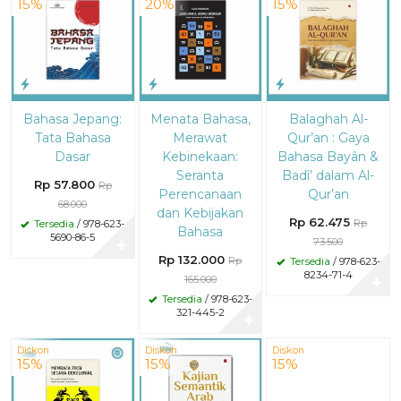
15%
20%
15%
Bahasa Jepang:
Menata Bahasa,
Balaghah Al-
Tata Bahasa
Merawat
Qur’an : Gaya
Dasar
Kebinekaan:
Bahasa Bayân &
Seranta
Badî’ dalam Al-
Rp 57.800
Rp
Perencanaan
Qur’an
68.000
dan Kebijakan
Rp 62.475
Rp
Tersedia
/ 978-623-
Bahasa
5690-86-5
73.500
✚
Rp 132.000
Rp
Tersedia
/ 978-623-
8234-71-4
165.000
✚
Tersedia
/ 978-623-
321-445-2
✚
Diskon
Diskon
Diskon
15%
15%
15%