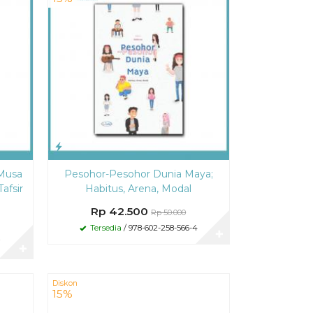
 Musa
Pesohor-Pesohor Dunia Maya;
afsir
Habitus, Arena, Modal
Rp 42.500
Rp 50.000
Tersedia
/ 978-602-258-566-4
✚
7
✚
Diskon
15%