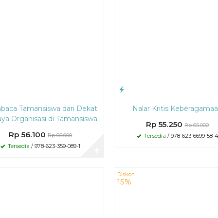
aca Tamansiswa dari Dekat:
Nalar Kritis Keberagama
ya Organisasi di Tamansiswa
Rp 55.250
Rp 65.000
Rp 56.100
Rp 66.000
Tersedia
/ 978-623-6699-58-
Tersedia
/ 978-623-359-089-1
✚
Diskon
15%