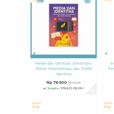
Media dan Identitas: Stereotipe,
In
Beban Representasi, dan Politik
Pe
Identitas
Rp 76.500
Rp 90.000
Tersedia
/ 978-623-139-100-1
✚
Diskon
Diskon
15%
15%