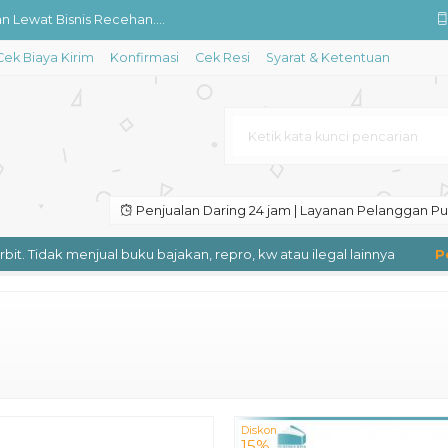
n Lewat Bisnis Recehan....
Cek Biaya Kirim
Konfirmasi
Cek Resi
Syarat & Ketentuan
tis Tentang Perjalanan dan ....
an Jauh....
k dari Bigbang Sampai Kerangka....
Penjualan Daring 24 jam | Layanan Pelanggan Puk
n One Mask Solution untuk Fun....
 Tidak menjual buku bajakan, repro, kw atau ilegal lainnya
Pengi
ot Feel Lonely: Seni Berdamai....
Diskon
15%