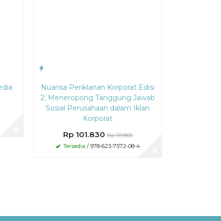
edia
Nuansa Periklanan Korporat Edisi
2; Meneropong Tanggung Jawab
Sosial Perusahaan dalam Iklan
Korporat
✚
Rp 101.830
Rp 119.800
Tersedia
/ 978-623-7572-08-4
✚