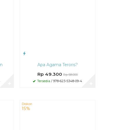
an
Apa Agama Teroris?
Rp 49.300
Rp 58.000
4
Tersedia
/ 978-623-5348-09-4
✚
✚
Diskon
15%