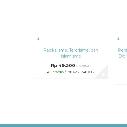
Radikalisme, Terorisme, dan
Pers
Islamisme
Digi
Rp 49.300
Rp 58.000
Tersedia
/ 978-623-5348-08-7
✚