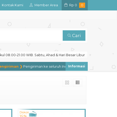
Kontak Kami
Member Area
Rp
0
0
Cari
ul 08.00-21.00 WIB. Sabtu, Ahad & Hari Besar Libur
riman ❯
Pengiriman ke seluruh Indonesia, pengiriman ke luar negeri
Diskon
15%