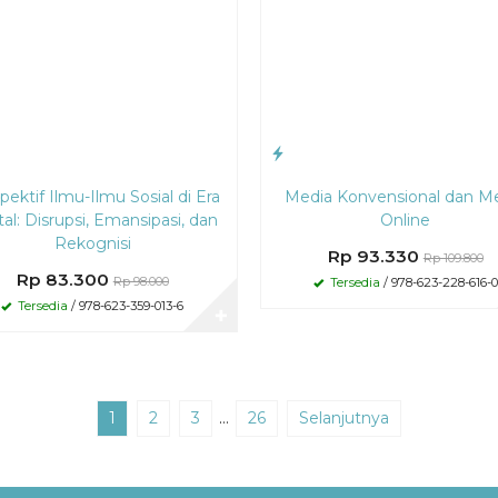
pektif Ilmu-Ilmu Sosial di Era
Media Konvensional dan M
tal: Disrupsi, Emansipasi, dan
Online
Rekognisi
Rp 93.330
Rp 109.800
Rp 83.300
Rp 98.000
Tersedia
/ 978-623-228-616-0
Tersedia
/ 978-623-359-013-6
✚
1
2
3
…
26
Selanjutnya