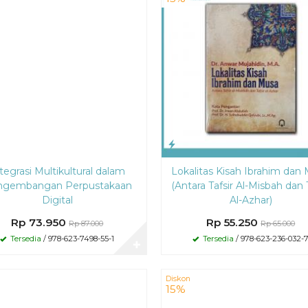
tegrasi Multikultural dalam
Lokalitas Kisah Ibrahim dan
ngembangan Perpustakaan
(Antara Tafsir Al-Misbah dan T
Digital
Al-Azhar)
Rp 73.950
Rp 55.250
Rp 87.000
Rp 65.000
Tersedia
/ 978-623-7498-55-1
Tersedia
/ 978-623-236-032-
✚
Diskon
15%