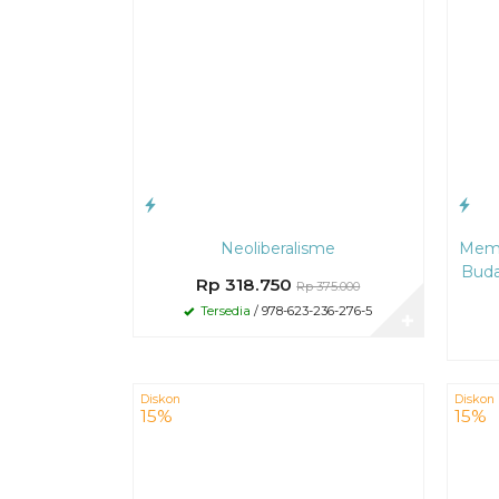
Neoliberalisme
Memb
Buda
Rp 318.750
Rp 375.000
Tersedia
/ 978-623-236-276-5
✚
Diskon
Diskon
15%
15%