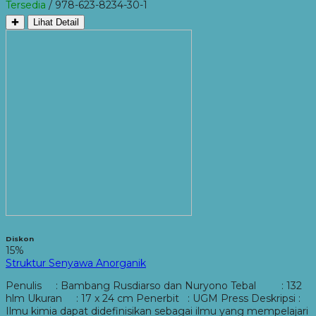
Tersedia
/ 978-623-8234-30-1
✚
Lihat Detail
Diskon
15%
Struktur Senyawa Anorganik
Penulis : Bambang Rusdiarso dan Nuryono Tebal : 132
hlm Ukuran : 17 x 24 cm Penerbit : UGM Press Deskripsi :
Ilmu kimia dapat didefinisikan sebagai ilmu yang mempelajari