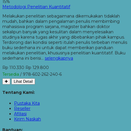
15%
Metodologi Penelitian Kuantitatif
Melakukan penelitian sebagaimana dikemukakan tidaklah
mudah, bahkan dalam pengalaman penulis membimbing
mahasiswa program sarjana, magister bahkan doktor
sekalipun banyak yang kesulitan dalam menyelesaikan
studinya karena tugas akhir yang dibebankan pihak kampus.
Terdorong dari kondisi seperti itulah penulis terbeban menulis
buku sederhana ini untuk dapat memberikan panduan
melakukan penelitian, khususnya penelitian kuantitatif. Buku
sederhana ini berisi…
selengkapnya
Rp 110.330
Rp 129.800
Tersedia
/ 978-602-262-240-6
✚
Lihat Detail
Tentang Kami:
Pustaka Kita
Reseller
Afiliasi
Kirim Naskah
Bantuan: