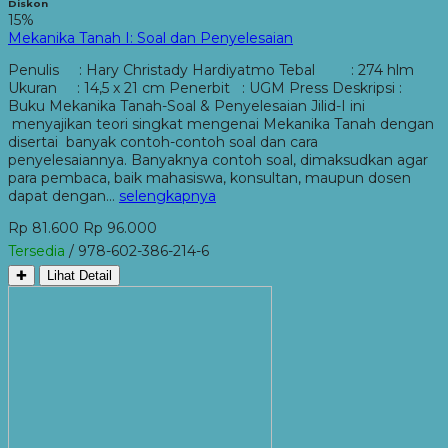
Diskon
15%
Mekanika Tanah I: Soal dan Penyelesaian
Penulis : Hary Christady Hardiyatmo Tebal : 274 hlm
Ukuran : 14,5 x 21 cm Penerbit : UGM Press Deskripsi :
Buku Mekanika Tanah-Soal & Penyelesaian Jilid-I ini
menyajikan teori singkat mengenai Mekanika Tanah dengan
disertai banyak contoh-contoh soal dan cara
penyelesaiannya. Banyaknya contoh soal, dimaksudkan agar
para pembaca, baik mahasiswa, konsultan, maupun dosen
dapat dengan…
selengkapnya
Rp 81.600
Rp 96.000
Tersedia
/ 978-602-386-214-6
✚
Lihat Detail