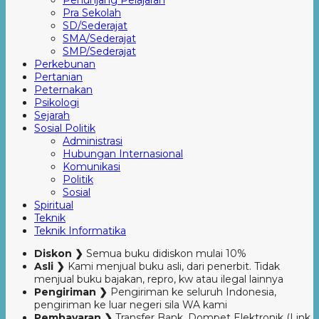
Penunjang Pelajaran
Pra Sekolah
SD/Sederajat
SMA/Sederajat
SMP/Sederajat
Perkebunan
Pertanian
Peternakan
Psikologi
Sejarah
Sosial Politik
Administrasi
Hubungan Internasional
Komunikasi
Politik
Sosial
Spiritual
Teknik
Teknik Informatika
Diskon ❯
Semua buku didiskon mulai 10%
Asli ❯
Kami menjual buku asli, dari penerbit. Tidak
menjual buku bajakan, repro, kw atau ilegal lainnya
Pengiriman ❯
Pengiriman ke seluruh Indonesia,
pengiriman ke luar negeri sila WA kami
Pembayaran ❯
Transfer Bank, Dompet Elektronik (Link