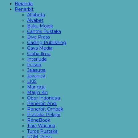
Beranda
Penerbit
Alfabeta
Alvabet
Buku Mojok
Cantrik Pustaka
Diva Press
Gading Publishing
Gava Media
Graha Ilmu
Interlude
Ircisod
Jalasutra
Javanica
LKiS
Manggu
Marjin Kiri
Obor Indonesia
Penerbit Andi
Penerbit Ombak
Pustaka Pelajar
ReneBook
Tiara Wacana
Turos Pustaka
UGM Press