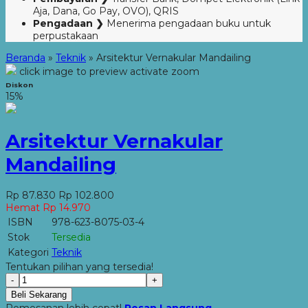
Aja, Dana, Go Pay, OVO), QRIS
Pengadaan ❯
Menerima pengadaan buku untuk
perpustakaan
Beranda
»
Teknik
»
Arsitektur Vernakular Mandailing
click image to preview
activate zoom
Diskon
15%
Arsitektur Vernakular
Mandailing
Rp 87.830
Rp 102.800
Hemat Rp 14.970
ISBN
978-623-8075-03-4
Stok
Tersedia
Kategori
Teknik
Tentukan pilihan yang tersedia!
-
+
Beli Sekarang
Pemesanan lebih cepat!
Pesan Langsung