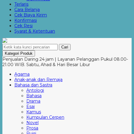
Terlaris
Cara Belanja
Cek Biaya Kirim
Konfirmasi
Cek Resi
Syarat & Ketentuan
Cari
Kategori Produk
Penjualan Daring 24 jam | Layanan Pelanggan Pukul 08.00-
21.00 WIB. Sabtu, Ahad & Hari Besar Libur
Agama
Anak-anak dan Remaja
Bahasa dan Sastra
Antologi
Bahasa
Drama
Esai
Kamus
Kumpulan Cerpen
Novel
Prosa
Puisi