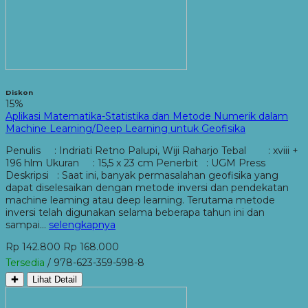
Diskon
15%
Aplikasi Matematika-Statistika dan Metode Numerik dalam
Machine Learning/Deep Learning untuk Geofisika
Penulis : Indriati Retno Palupi, Wiji Raharjo Tebal : xviii +
196 hlm Ukuran : 15,5 x 23 cm Penerbit : UGM Press
Deskripsi : Saat ini, banyak permasalahan geofisika yang
dapat diselesaikan dengan metode inversi dan pendekatan
machine leaming atau deep learning. Terutama metode
inversi telah digunakan selama beberapa tahun ini dan
sampai…
selengkapnya
Rp 142.800
Rp 168.000
Tersedia
/ 978-623-359-598-8
✚
Lihat Detail