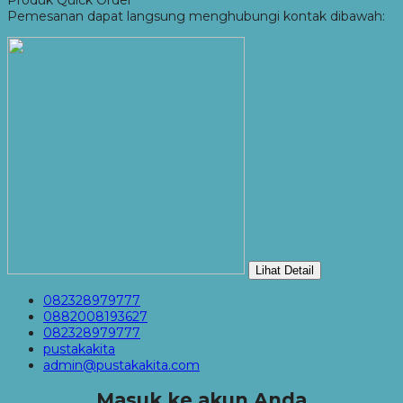
Pemesanan dapat langsung menghubungi kontak dibawah:
Lihat Detail
082328979777
0882008193627
082328979777
pustakakita
admin@pustakakita.com
Masuk ke akun Anda