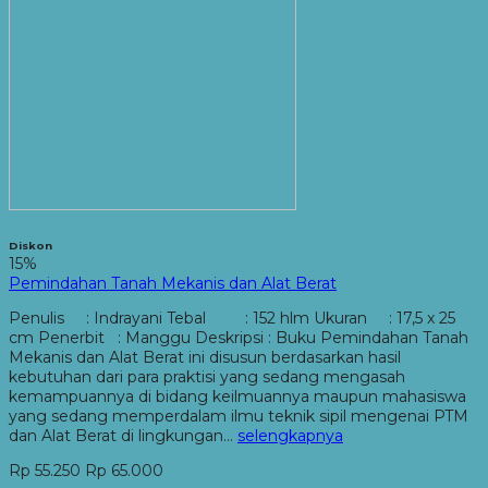
Diskon
15%
Pemindahan Tanah Mekanis dan Alat Berat
Penulis : Indrayani Tebal : 152 hlm Ukuran : 17,5 x 25
cm Penerbit : Manggu Deskripsi : Buku Pemindahan Tanah
Mekanis dan Alat Berat ini disusun berdasarkan hasil
kebutuhan dari para praktisi yang sedang mengasah
kemampuannya di bidang keilmuannya maupun mahasiswa
yang sedang memperdalam ilmu teknik sipil mengenai PTM
dan Alat Berat di lingkungan…
selengkapnya
Rp 55.250
Rp 65.000