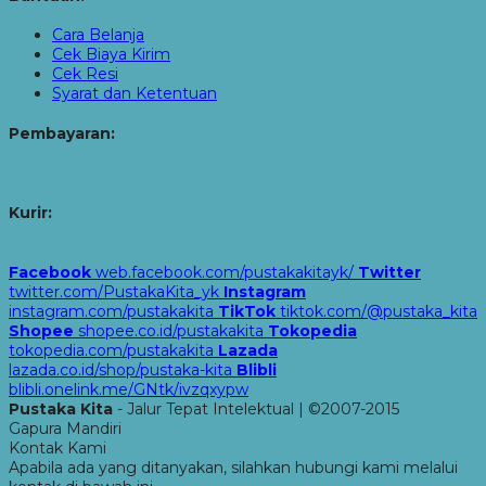
Cara Belanja
Cek Biaya Kirim
Cek Resi
Syarat dan Ketentuan
Pembayaran:
Kurir:
Facebook
web.facebook.com/pustakakitayk/
Twitter
twitter.com/PustakaKita_yk
Instagram
instagram.com/pustakakita
TikTok
tiktok.com/@pustaka_kita
Shopee
shopee.co.id/pustakakita
Tokopedia
tokopedia.com/pustakakita
Lazada
lazada.co.id/shop/pustaka-kita
Blibli
blibli.onelink.me/GNtk/ivzqxypw
Pustaka Kita
- Jalur Tepat Intelektual | ©2007-2015
Gapura Mandiri
Kontak Kami
Apabila ada yang ditanyakan, silahkan hubungi kami melalui