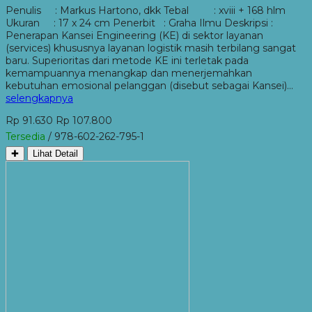
Penulis : Markus Hartono, dkk Tebal : xviii + 168 hlm
Ukuran : 17 x 24 cm Penerbit : Graha Ilmu Deskripsi :
Penerapan Kansei Engineering (KE) di sektor layanan
(services) khususnya layanan logistik masih terbilang sangat
baru. Superioritas dari metode KE ini terletak pada
kemampuannya menangkap dan menerjemahkan
kebutuhan emosional pelanggan (disebut sebagai Kansei)…
selengkapnya
Rp 91.630
Rp 107.800
Tersedia
/ 978-602-262-795-1
✚
Lihat Detail