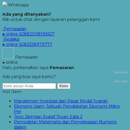
Whatsapp
Ada yang ditanyakan?
Klik untuk chat dengan layanan pelanggan kami
Pemasaran
● online
62882008193627
Redaksi
● online
6282328979777
Pemasaran
● online
Halo, perkenalkan saya
Pemasaran
baru saja
Ada yang bisa saya bantu?
baru saja
Kirim
Hot Item
Manajemen Investasi dan Pasar Modal Syariah
Ekonomi Islam; Sebuah Pendekatan Ekonomi Mikro
Per
Teori Jaringan Syaraf Tiruan Edisi 2
Pemodelan Matematis dan Penyelesaian Numeris
dalam