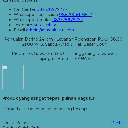
kontak di bawah ini.
Call Center
082328979777
Whatsapp
Pemasaran
0882008193627
Whatsapp
Redaksi
082328979777
Telegram
pustakakita
Email
admin@pustakakita.com
Penjualan Daring 24 jam | Layanan Pelanggan Pukul 08.00-
21.00 WIB. Sabtu, Ahad & Hari Besar Libur
Perumnas Guwosari Blok 6B, Pringgading, Guwosari,
Pajangan, Bantul, DIY 55751
Produk yang sangat tepat, pilihan bagus..!
Berhasil ditambahkan ke keranjang belanja
Lanjut Belanja
Periksa
Produk Quick Order