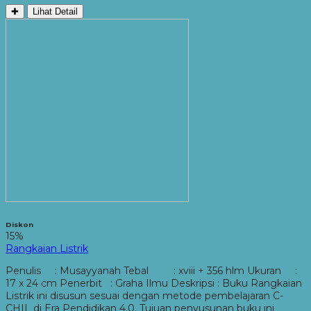
✚
Lihat Detail
Diskon
15%
Rangkaian Listrik
Penulis : Musayyanah Tebal : xviii + 356 hlm Ukuran :
17 x 24 cm Penerbit : Graha Ilmu Deskripsi : Buku Rangkaian
Listrik ini disusun sesuai dengan metode pembelajaran C-
CHIL di Era Pendidikan 4.0. Tujuan penyusunan buku ini