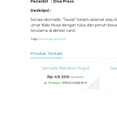
Penerbit : Diva Press
Deskripsi :
Secara idiomatik, “Taurat” berarti selamat atau
umat Nabi Musa dengan tulus dan penuh kesung
terutama di akhirat nanti.
Tags:
diva press
,
spiritual
Produk Terkait
Diskon
Diskon
Samudra Wahdatul Wujud
Tas
15%
15%
Rp 49.300
Rp 58.000
Tersedia
/ 978-623-6166-81-9
✚