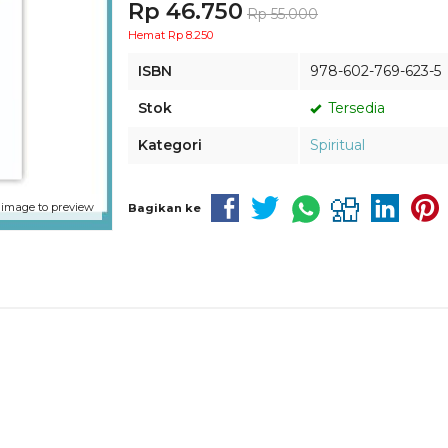
Rp 46.750
Rp 55.000
Hemat Rp 8.250
ISBN
978-602-769-623-5
Stok
Tersedia
Kategori
Spiritual
 image to preview
Bagikan ke