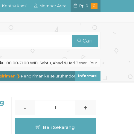
Kontak Kami
Member Area
Rp
0
0
Cari
ul 08.00-21.00 WIB. Sabtu, Ahad & Hari Besar Libur
iman ❯
Pengiriman ke seluruh Indonesia, pengiriman ke luar negeri 
ng
-
+
Beli Sekarang