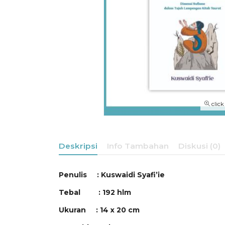
click
Deskripsi
Info Tambahan
Diskusi (0)
Penulis :
Kuswaidi Syafi’ie
Tebal : 192 hlm
Ukuran : 14 x 20 cm