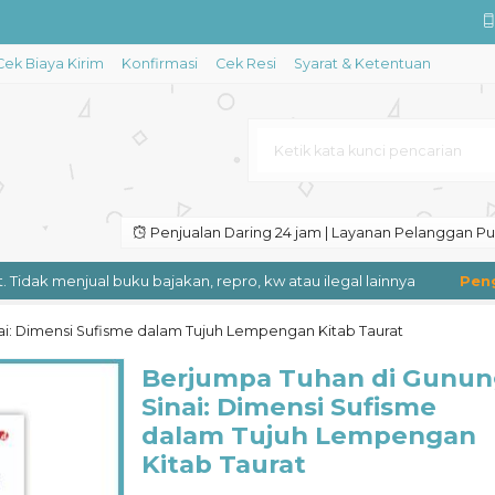
Cek Biaya Kirim
Konfirmasi
Cek Resi
Syarat & Ketentuan
ajut Kesalehan Spiritual dan....
 yang Indah....
buat Sistem Informasi Akademik ....
ligraphy....
Penjualan Daring 24 jam | Layanan Pelanggan Puk
sional Berbasis KKNI dan SKKNI....
Tidak menjual buku bajakan, repro, kw atau ilegal lainnya
Pengir
Tafsir Al-Quran Metode 3 in ....
i: Dimensi Sufisme dalam Tujuh Lempengan Kitab Taurat
Keuangan dan Analisis Pasar Mo....
Berjumpa Tuhan di Gunu
Sinai: Dimensi Sufisme
dalam Tujuh Lempengan
Kitab Taurat