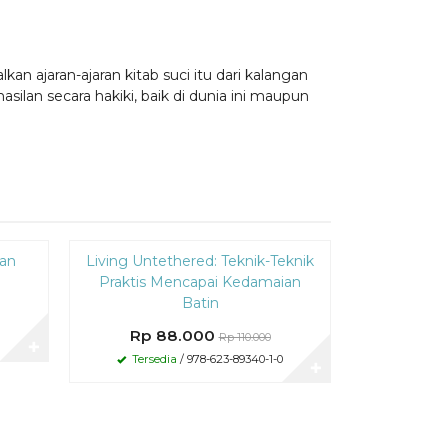
an ajaran-ajaran kitab suci itu dari kalangan
an secara hakiki, baik di dunia ini maupun
Diskon
Diskon
pan
Living Untethered: Teknik-Teknik
Jalan Henin
20%
20%
Praktis Mencapai Kedamaian
M
Batin
Rp 
Rp 88.000
Rp 110.000
Tersed
✚
Tersedia
/ 978-623-89340-1-0
✚