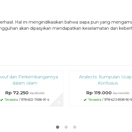
 berhasil. Hal ini mengindikasikan bahwa siapa pun yang mengamalk
guhan akan dipasyikan mendapatkan keselamatan dan keberhasil
Diskon
awuf dan Perkembangannya
Analects: Kumpulan Uca
15%
dalam Islam
Konfusius
Rp 72.250
Rp 119.000
Rp 85.000
Rp 140.000
Tersedia
/ 978-602-7696-91-4
Tersedia
/ 978-623-8108-90-9
✚