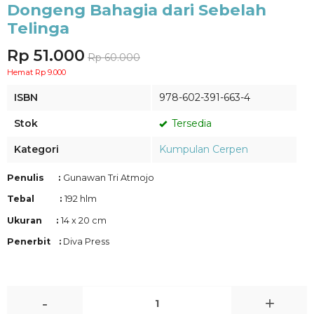
Dongeng Bahagia dari Sebelah
Telinga
Rp 51.000
Rp 60.000
Hemat Rp 9.000
ISBN
978-602-391-663-4
Stok
Tersedia
Kategori
Kumpulan Cerpen
Penulis :
Gunawan Tri Atmojo
Tebal :
192 hlm
Ukuran :
14 x 20 cm
Penerbit :
Diva Press
-
+