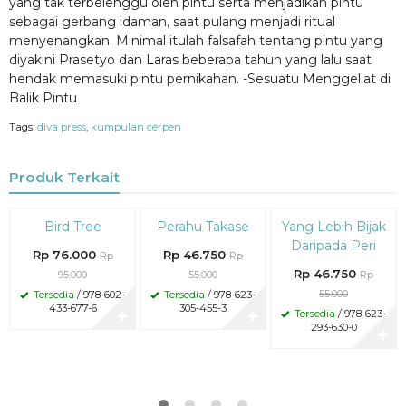
yang tak terbelenggu oleh pintu serta menjadikan pintu
sebagai gerbang idaman, saat pulang menjadi ritual
menyenangkan. Minimal itulah falsafah tentang pintu yang
diyakini Prasetyo dan Laras beberapa tahun yang lalu saat
hendak memasuki pintu pernikahan. -Sesuatu Menggeliat di
Balik Pintu
Tags:
diva press
,
kumpulan cerpen
Produk Terkait
Diskon
Diskon
Diskon
Bird Tree
Perahu Takase
Yang Lebih Bijak
20%
15%
15%
Daripada Peri
Rp 76.000
Rp 46.750
Rp
Rp
Rp 46.750
95.000
55.000
Rp
55.000
Tersedia
/ 978-602-
Tersedia
/ 978-623-
433-677-6
305-455-3
Tersedia
/ 978-623-
✚
✚
293-630-0
✚