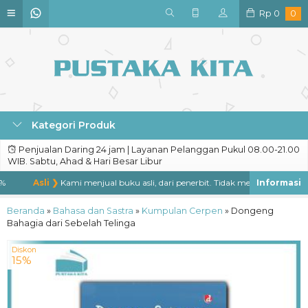
Rp
0
0
Kategori Produk
Penjualan Daring 24 jam | Layanan Pelanggan Pukul 08.00-21.00
WIB. Sabtu, Ahad & Hari Besar Libur
Asli ❯
Kami menjual buku asli, dari penerbit. Tidak menjual buku bajaka
Beranda
»
Bahasa dan Sastra
»
Kumpulan Cerpen
»
Dongeng
Bahagia dari Sebelah Telinga
Diskon
15%