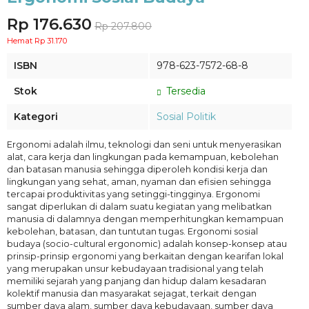
Rp 176.630
Rp 207.800
Hemat Rp 31.170
ISBN
978-623-7572-68-8
Stok
Tersedia
Kategori
Sosial Politik
Ergonomi adalah ilmu, teknologi dan seni untuk menyerasikan
alat, cara kerja dan lingkungan pada kemampuan, kebolehan
dan batasan manusia sehingga diperoleh kondisi kerja dan
lingkungan yang sehat, aman, nyaman dan efisien sehingga
tercapai produktivitas yang setinggi-tingginya. Ergonomi
sangat diperlukan di dalam suatu kegiatan yang melibatkan
manusia di dalamnya dengan memperhitungkan kemampuan
kebolehan, batasan, dan tuntutan tugas. Ergonomi sosial
budaya (socio-cultural ergonomic) adalah konsep-konsep atau
prinsip-prinsip ergonomi yang berkaitan dengan kearifan lokal
yang merupakan unsur kebudayaan tradisional yang telah
memiliki sejarah yang panjang dan hidup dalam kesadaran
kolektif manusia dan masyarakat sejagat, terkait dengan
sumber daya alam, sumber daya kebudayaan, sumber daya