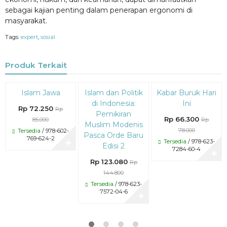
sebagai kajian penting dalam penerapan ergonomi di
masyarakat.
Tags:
expert
,
sosial
Produk Terkait
Diskon
Diskon
Diskon
Islam Jawa
Islam dan Politik
Kabar Buruk Hari
15%
15%
15%
di Indonesia:
Ini
Rp 72.250
Rp
Pemikiran
Rp 66.300
85.000
Rp
Muslim Modenis
78.000
Tersedia
/ 978-602-
Pasca Orde Baru
769-624-2
Tersedia
/ 978-623-
✚
Edisi 2
7284-60-4
✚
Rp 123.080
Rp
144.800
Tersedia
/ 978-623-
7572-04-6
✚