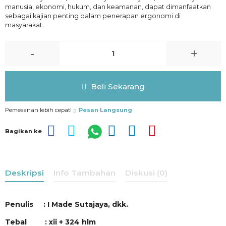
manusia, ekonomi, hukum, dan keamanan, dapat dimanfaatkan
sebagai kajian penting dalam penerapan ergonomi di
masyarakat.
-
+
Beli Sekarang
Pemesanan lebih cepat!
Pesan Langsung
Bagikan ke
Deskripsi
Info Tambahan
Diskusi (0)
Penulis : I Made Sutajaya, dkk.
Tebal : xii + 324 hlm