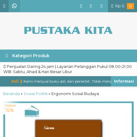
Rp
0
0
Kategori Produk
Penjualan Daring 24 jam | Layanan Pelanggan Pukul 08.00-21.00
WIB. Sabtu, Ahad & Hari Besar Libur
Asli ❯
Kami menjual buku asli, dari penerbit. Tidak menjual buku bajakan,
Beranda
»
Sosial Politik
»
Ergonomi Sosial Budaya
Diskon
15%