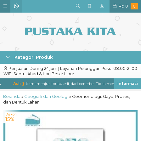
Rp
0
0
Kategori Produk
Penjualan Daring 24 jam | Layanan Pelanggan Pukul 08.00-21.00
WIB. Sabtu, Ahad & Hari Besar Libur
Asli ❯
Kami menjual buku asli, dari penerbit. Tidak menjual buku bajakan
Beranda
»
Geografi dan Geologi
»
Geomorfologi: Gaya, Proses,
dan Bentuk Lahan
Diskon
15%