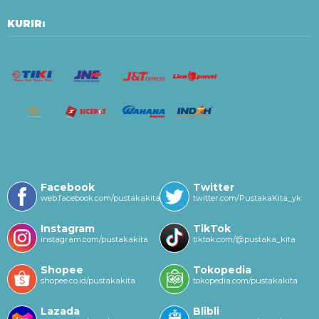
KURIR:
Facebook
Twitter
web.facebook.com/pustakakitayk/
twitter.com/PustakaKita_yk
Instagram
TikTok
instagram.com/pustakakita
tiktok.com/@pustaka_kita
Shopee
Tokopedia
shopee.co.id/pustakakita
tokopedia.com/pustakakita
Lazada
Blibli