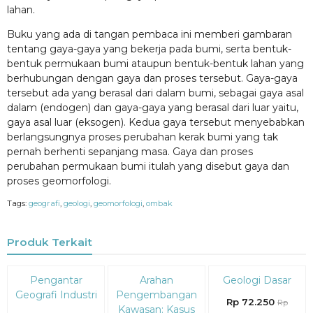
lahan.
Buku yang ada di tangan pembaca ini memberi gambaran
tentang gaya-gaya yang bekerja pada bumi, serta bentuk-
bentuk permukaan bumi ataupun bentuk-bentuk lahan yang
berhubungan dengan gaya dan proses tersebut. Gaya-gaya
tersebut ada yang berasal dari dalam bumi, sebagai gaya asal
dalam (endogen) dan gaya-gaya yang berasal dari luar yaitu,
gaya asal luar (eksogen). Kedua gaya tersebut menyebabkan
berlangsungnya proses perubahan kerak bumi yang tak
pernah berhenti sepanjang masa. Gaya dan proses
perubahan permukaan bumi itulah yang disebut gaya dan
proses geomorfologi.
Tags:
geografi
,
geologi
,
geomorfologi
,
ombak
Produk Terkait
Diskon
Diskon
Diskon
Pengantar
Arahan
Geologi Dasar
15%
15%
15%
Geografi Industri
Pengembangan
Rp 72.250
Rp
Kawasan: Kasus