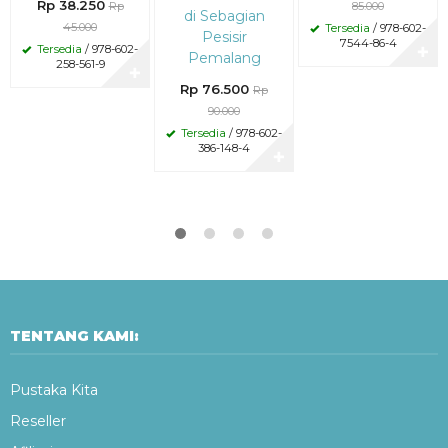
Rp 38.250
Rp
85.000
di Sebagian
45.000
Tersedia
/ 978-602-
Pesisir
7544-86-4
Tersedia
/ 978-602-
✚
Pemalang
258-561-9
✚
Rp 76.500
Rp
90.000
Tersedia
/ 978-602-
386-148-4
✚
TENTANG KAMI:
Pustaka Kita
Reseller