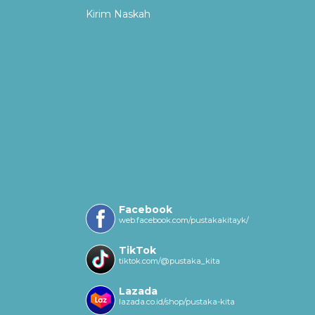
Kirim Naskah
Facebook
web.facebook.com/pustakakitayk/
TikTok
tiktok.com/@pustaka_kita
Lazada
lazada.co.id/shop/pustaka-kita