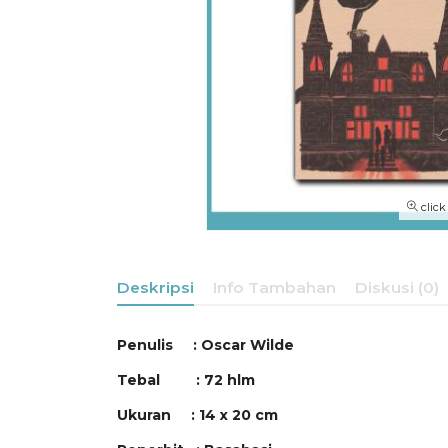
click
Deskripsi
Info Tambahan
Diskusi (0)
Penulis :
Oscar Wilde
Tebal : 72 hlm
Ukuran : 14 x 20 cm