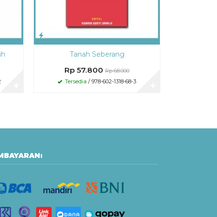
ih
Tanah Seberang
Rp 57.800
Rp 68.000
2
Tersedia
/ 978-602-1318-68-3
✚
✚
MBAYARAN: