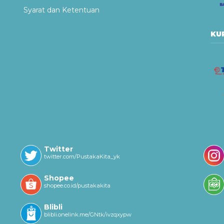
Syarat dan Ketentuan
KUR
Twitter
twitter.com/PustakaKita_yk
Shopee
shopee.co.id/pustakakita
Blibli
blibli.onelink.me/GNtk/ivzqxypw