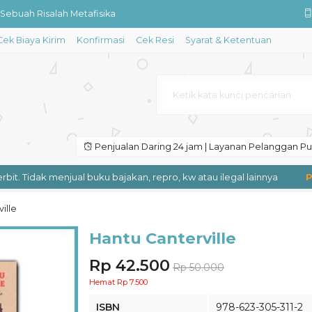
 Sebuah Risalah Metafisika
Cek Biaya Kirim
Konfirmasi
Cek Resi
Syarat & Ketentuan
H. Ahmad Siddiq
an Masa Depan Kita
Indonesia
aran dan Pembelajaran
Penjualan Daring 24 jam | Layanan Pelanggan Puk
n dan Kewilayahan Edisi 2
. Tidak menjual buku bajakan, repro, kw atau ilegal lainnya
Peng
ad XIX-Awal Abad XX
dan Iklim Sekolah
ille
Hantu Canterville
Rp 42.500
Rp 50.000
Hemat Rp 7.500
ISBN
978-623-305-311-2