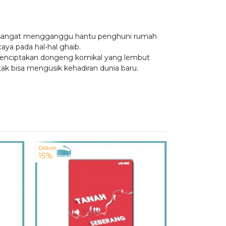
ini sangat mengganggu hantu penghuni rumah
aya pada hal-hal ghaib.
menciptakan dongeng komikal yang lembut
tak bisa mengusik kehadiran dunia baru.
Diskon
Diskon
I Cho
15%
15%
Rp 
Tersed