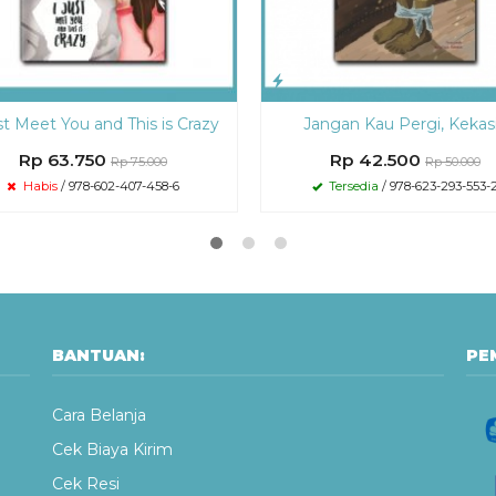
st Meet You and This is Crazy
Jangan Kau Pergi, Kekas
Rp 63.750
Rp 42.500
Rp 75.000
Rp 50.000
Habis
/ 978-602-407-458-6
Tersedia
/ 978-623-293-553-
BANTUAN:
PE
Cara Belanja
Cek Biaya Kirim
Cek Resi