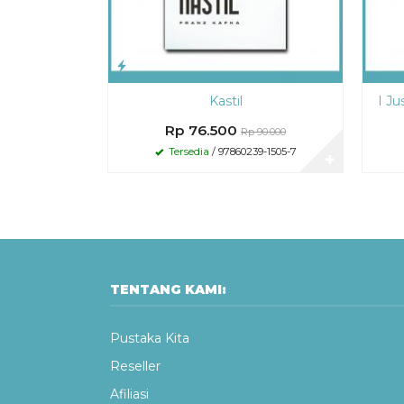
Kastil
I Ju
Rp 76.500
Rp 90.000
Tersedia
/ 97860239-1505-7
✚
TENTANG KAMI:
Pustaka Kita
Reseller
Afiliasi