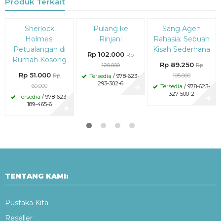
Produk Terkait
Diskon
Diskon
Diskon
Sherlock
Pulang ke
Sang Agen
15%
15%
15%
Holmes;
Rinjani
Rahasia; Sebuah
Petualangan di
Kisah Sederhana
Rp 102.000
Rp
Rumah Kosong
Rp 89.250
120.000
Rp
Rp 51.000
Rp
105.000
Tersedia
/ 978-623-
293-302-6
60.000
Tersedia
/ 978-623-
✚
327-500-2
Tersedia
/ 978-623-
✚
189-465-6
✚
TENTANG KAMI:
Pustaka Kita
Reseller