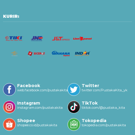
KURIR:
Facebook
Twitter
web.facebook.com/pustakakitayk/
twitter.com/PustakaKita_yk
Instagram
TikTok
instagram.com/pustakakita
tiktok.com/@pustaka_kita
Shopee
Tokopedia
shopee.co.id/pustakakita
tokopedia.com/pustakakita