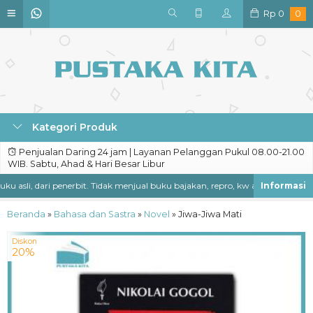
Rp
0
0
Kategori Produk
Penjualan Daring 24 jam | Layanan Pelanggan Pukul 08.00-21.00
WIB. Sabtu, Ahad & Hari Besar Libur
asli, dari penerbit. Tidak menjual buku bajakan, repro, kw atau ilegal lainny
Beranda
»
Bahasa dan Sastra
»
Novel
»
Jiwa-Jiwa Mati
Diskon
20%