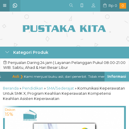
Rp
0
0
Kategori Produk
Penjualan Daring 24 jam | Layanan Pelanggan Pukul 08.00-21.00
WIB. Sabtu, Ahad & Hari Besar Libur
Asli ❯
Kami menjual buku asli, dari penerbit. Tidak menjual buku bajakan
Beranda
»
Pendidikan
»
SMA/Sederajat
»
Komunikasi Keperawatan
Untuk SMK X, Program Keahlian Keperawatan Kompetensi
Keahlian Asisten Keperawatan
Diskon
15%