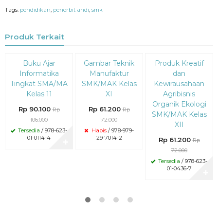
Tags:
pendidikan
,
penerbit andi
,
smk
Produk Terkait
Diskon
Diskon
Diskon
Buku Ajar
Gambar Teknik
Produk Kreatif
15%
15%
15%
Informatika
Manufaktur
dan
Tingkat SMA/MA
SMK/MAK Kelas
Kewirausahaan
Kelas 11
XI
Agribisnis
Organik Ekologi
Rp 90.100
Rp 61.200
Rp
Rp
SMK/MAK Kelas
106.000
72.000
XII
Tersedia
/ 978-623-
Habis
/ 978-979-
01-0114-4
29-7014-2
Rp 61.200
Rp
✚
72.000
Tersedia
/ 978-623-
01-0436-7
✚