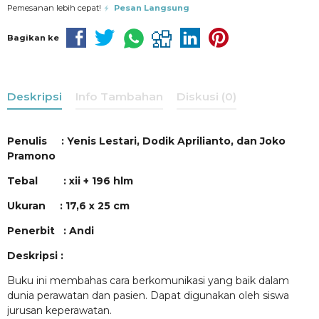
Pemesanan lebih cepat!
Pesan Langsung
Bagikan ke
Deskripsi
Info Tambahan
Diskusi (0)
Penulis :
Yenis Lestari, Dodik Aprilianto, dan Joko
Pramono
Tebal :
xii + 196
hlm
Ukuran : 1
7,6
x 2
5
cm
Penerbit :
Andi
Deskripsi
:
Buku ini membahas cara berkomunikasi yang baik dalam
dunia perawatan dan pasien. Dapat digunakan oleh siswa
jurusan keperawatan.