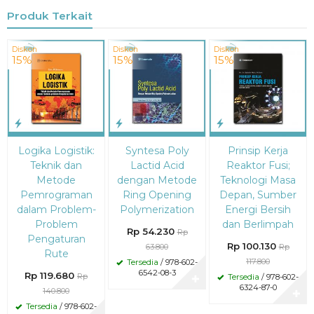
Produk Terkait
Diskon
Diskon
Diskon
15%
15%
15%
Logika Logistik:
Syntesa Poly
Prinsip Kerja
Teknik dan
Lactid Acid
Reaktor Fusi;
Metode
dengan Metode
Teknologi Masa
Pemrograman
Ring Opening
Depan, Sumber
dalam Problem-
Polymerization
Energi Bersih
Problem
dan Berlimpah
Rp 54.230
Rp
Pengaturan
Rp 100.130
63.800
Rp
Rute
117.800
Tersedia
/ 978-602-
6542-08-3
Rp 119.680
Rp
Tersedia
/ 978-602-
✚
6324-87-0
140.800
✚
Tersedia
/ 978-602-