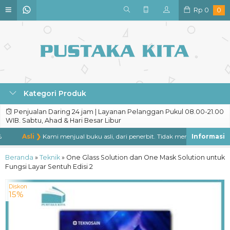
Rp
0
0
Kategori Produk
Penjualan Daring 24 jam | Layanan Pelanggan Pukul 08.00-21.00
WIB. Sabtu, Ahad & Hari Besar Libur
Asli ❯
Kami menjual buku asli, dari penerbit. Tidak menjual buku bajakan
Beranda
»
Teknik
»
One Glass Solution dan One Mask Solution untuk
Fungsi Layar Sentuh Edisi 2
Diskon
15%