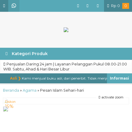
Rp
0
0
Kategori Produk
Penjualan Daring 24 jam | Layanan Pelanggan Pukul 08.00-21.00
WIB. Sabtu, Ahad & Hari Besar Libur
Asli ❯
Kami menjual buku asli, dari penerbit. Tidak menjual buku bajakan,
Beranda
»
Agama
»
Pesan Islam Sehari-hari
activate zoom
Diskon
15%