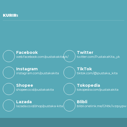
KURIR:
Facebook
Twitter
web.facebook.com/pustakakitayk/
twitter.com/PustakaKita_yk
Instagram
TikTok
instagram.com/pustakakita
tiktok.com/@pustaka_kita
Shopee
Tokopedia
shopee.co.id/pustakakita
tokopedia.com/pustakakita
Lazada
Blibli
lazada.co.id/shop/pustaka-kita
blibli.onelink.me/GNtk/ivzqxypw