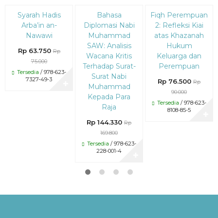
Diskon
Diskon
Diskon
Syarah Hadis
Bahasa
Fiqh Perempuan
15%
15%
15%
Arba’in an-
Diplomasi Nabi
2: Refleksi Kiai
Nawawi
Muhammad
atas Khazanah
SAW: Analisis
Hukum
Rp 63.750
Rp
Wacana Kritis
Keluarga dan
75.000
Terhadap Surat-
Perempuan
Tersedia
/ 978-623-
Surat Nabi
7327-49-3
Rp 76.500
Rp
✚
Muhammad
90.000
Kepada Para
Tersedia
/ 978-623-
Raja
8108-85-5
✚
Rp 144.330
Rp
169.800
Tersedia
/ 978-623-
228-001-4
✚