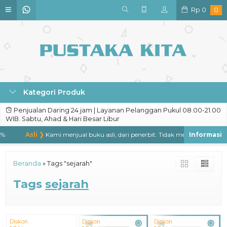
Rp
0
0
Kategori Produk
Penjualan Daring 24 jam | Layanan Pelanggan Pukul 08.00-21.00
WIB. Sabtu, Ahad & Hari Besar Libur
Asli ❯
Kami menjual buku asli, dari penerbit. Tidak menjual buku bajak
Beranda
»
Tags "sejarah"
Tags
sejarah
Diskon
Diskon
Diskon