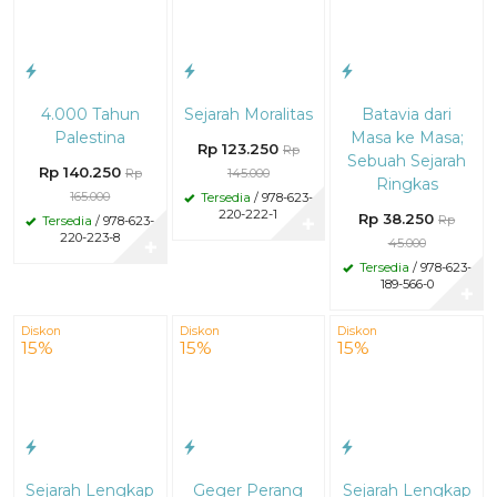
4.000 Tahun
Sejarah Moralitas
Batavia dari
Palestina
Masa ke Masa;
Rp 123.250
Rp
Sebuah Sejarah
Rp 140.250
Rp
145.000
Ringkas
165.000
Tersedia
/ 978-623-
220-222-1
Rp 38.250
Rp
Tersedia
/ 978-623-
✚
220-223-8
45.000
✚
Tersedia
/ 978-623-
189-566-0
✚
Diskon
Diskon
Diskon
15%
15%
15%
Sejarah Lengkap
Geger Perang
Sejarah Lengkap