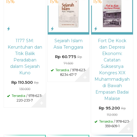
15%
15%
15%
1177 SM:
Sejarah Islam
Fort De Kock
Keruntuhan dan
Asia Tenggara
dan Depresi
Titik Balik
Ekonomi:
Rp 60.775
Rp
Peradaban
Catatan
71.500
dalam Sejarah
Suksesnya
Tersedia
/ 978-623-
Kuno
Kongres XIX
8234-67-7
✚
Muhammadiyah
Rp 110.500
Rp
di Bawah
130.000
Empasan Badai
Tersedia
/ 978-623-
Malaise
220-233-7
✚
Rp 95.200
Rp
112.000
Tersedia
/ 978-623-
359-609-1
✚