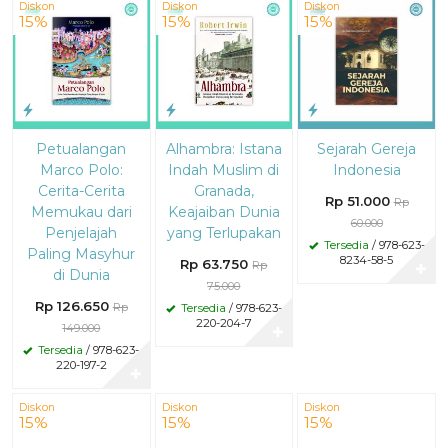
Diskon
Diskon
Diskon
15%
15%
15%
Petualangan
Alhambra: Istana
Sejarah Gereja
Marco Polo:
Indah Muslim di
Indonesia
Cerita-Cerita
Granada,
Rp 51.000
Rp
Memukau dari
Keajaiban Dunia
60.000
Penjelajah
yang Terlupakan
Tersedia
/ 978-623-
Paling Masyhur
8234-58-5
Rp 63.750
Rp
✚
di Dunia
75.000
Rp 126.650
Rp
Tersedia
/ 978-623-
220-204-7
149.000
✚
Tersedia
/ 978-623-
220-197-2
✚
Diskon
Diskon
Diskon
15%
15%
15%