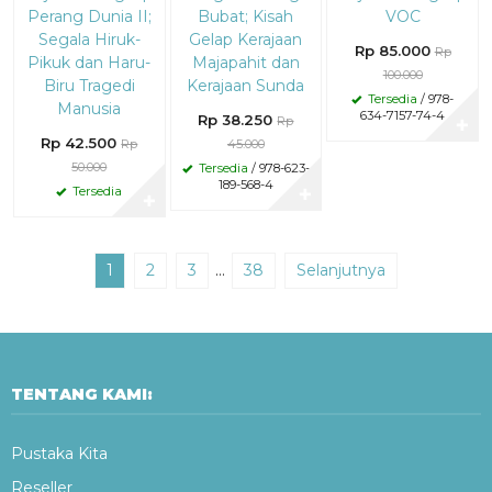
Perang Dunia II;
Bubat; Kisah
VOC
Segala Hiruk-
Gelap Kerajaan
Rp 85.000
Rp
Pikuk dan Haru-
Majapahit dan
100.000
Biru Tragedi
Kerajaan Sunda
Tersedia
/ 978-
Manusia
634-7157-74-4
Rp 38.250
Rp
✚
Rp 42.500
Rp
45.000
50.000
Tersedia
/ 978-623-
189-568-4
Tersedia
✚
✚
1
2
3
…
38
Selanjutnya
TENTANG KAMI:
Pustaka Kita
Reseller