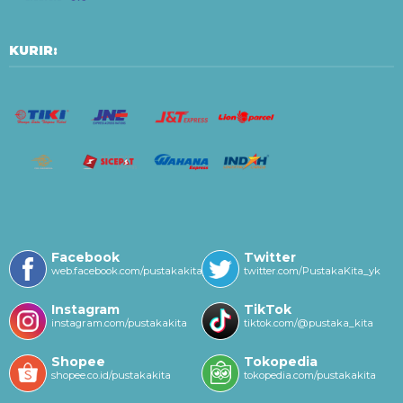
KURIR:
Facebook
Twitter
web.facebook.com/pustakakitayk/
twitter.com/PustakaKita_yk
Instagram
TikTok
instagram.com/pustakakita
tiktok.com/@pustaka_kita
Shopee
Tokopedia
shopee.co.id/pustakakita
tokopedia.com/pustakakita