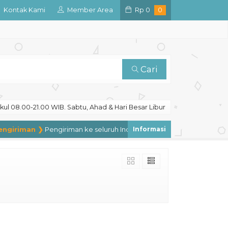
Kontak Kami
Member Area
Rp
0
0
Cari
ul 08.00-21.00 WIB. Sabtu, Ahad & Hari Besar Libur
giriman ❯
Pengiriman ke seluruh Indonesia, pengiriman ke luar nege