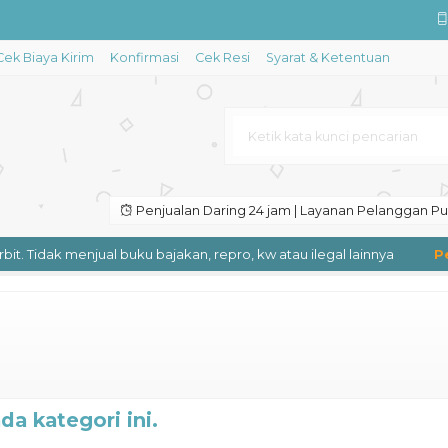
Cek Biaya Kirim
Konfirmasi
Cek Resi
Syarat & Ketentuan
Sastra
 Dunia: Kumpulan Dongeng Negeri
Pendekatan Komprehensif – In
Penjualan Daring 24 jam | Layanan Pelanggan Puk
aran Bahasa
t. Tidak menjual buku bajakan, repro, kw atau ilegal lainnya
Pen
l Reality; Transformasi Teknol
a kategori ini.