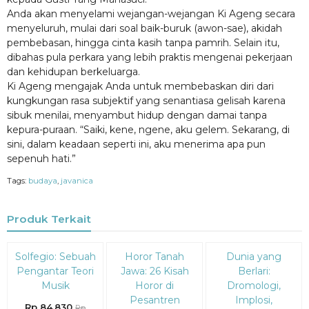
Anda akan menyelami wejangan-wejangan Ki Ageng secara
menyeluruh, mulai dari soal baik-buruk (awon-sae), akidah
pembebasan, hingga cinta kasih tanpa pamrih. Selain itu,
dibahas pula perkara yang lebih praktis mengenai pekerjaan
dan kehidupan berkeluarga.
Ki Ageng mengajak Anda untuk membebaskan diri dari
kungkungan rasa subjektif yang senantiasa gelisah karena
sibuk menilai, menyambut hidup dengan damai tanpa
kepura-puraan. “Saiki, kene, ngene, aku gelem. Sekarang, di
sini, dalam keadaan seperti ini, aku menerima apa pun
sepenuh hati.”
Tags:
budaya
,
javanica
Produk Terkait
Diskon
Diskon
Diskon
Solfegio: Sebuah
Horor Tanah
Dunia yang
15%
15%
15%
Pengantar Teori
Jawa: 26 Kisah
Berlari:
Musik
Horor di
Dromologi,
Pesantren
Implosi,
Rp 84.830
Rp