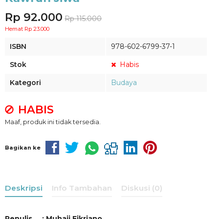
Rp 92.000
Rp 115.000
Hemat Rp 23.000
ISBN
978-602-6799-37-1
Stok
Habis
Kategori
Budaya
HABIS
Maaf, produk ini tidak tersedia.
Bagikan ke
Deskripsi
Info Tambahan
Diskusi (0)
Penulis : Muhaji Fikriano