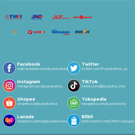
Facebook
Twitter
web.facebook.com/pustakakitayk/
twitter.com/PustakaKita_yk
Instagram
TikTok
instagram.com/pustakakita
tiktok.com/@pustaka_kita
Shopee
Tokopedia
shopee.co.id/pustakakita
tokopedia.com/pustakakita
Lazada
Blibli
lazada.co.id/shop/pustaka-kita
blibli.onelink.me/GNtk/ivzqxypw