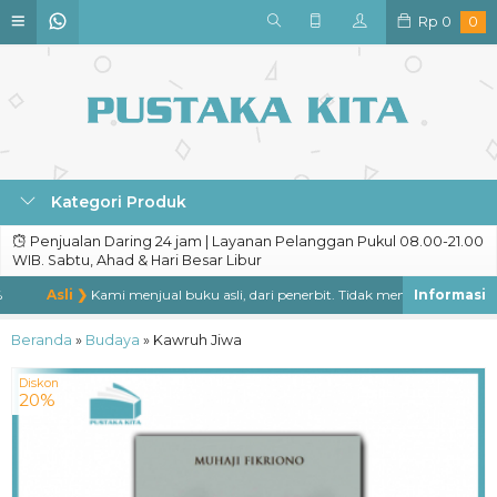
Rp
0
0
Kategori Produk
Penjualan Daring 24 jam | Layanan Pelanggan Pukul 08.00-21.00
WIB. Sabtu, Ahad & Hari Besar Libur
Asli ❯
Kami menjual buku asli, dari penerbit. Tidak menjual buku bajakan
Beranda
»
Budaya
»
Kawruh Jiwa
Diskon
20%