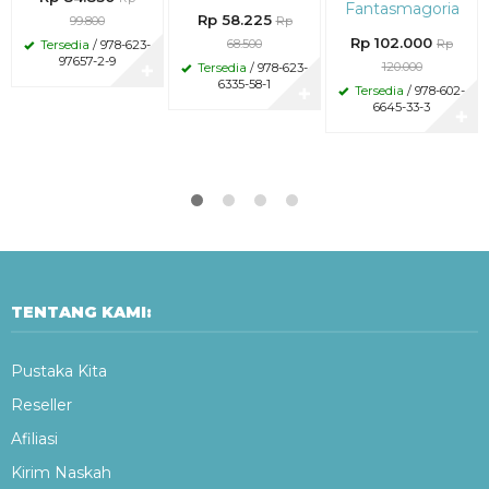
Fantasmagoria
Rp 58.225
99.800
Rp
Rp 102.000
68.500
Rp
Tersedia
/ 978-623-
97657-2-9
120.000
Tersedia
/ 978-623-
✚
6335-58-1
Tersedia
/ 978-602-
✚
6645-33-3
✚
TENTANG KAMI:
Pustaka Kita
Reseller
Afiliasi
Kirim Naskah