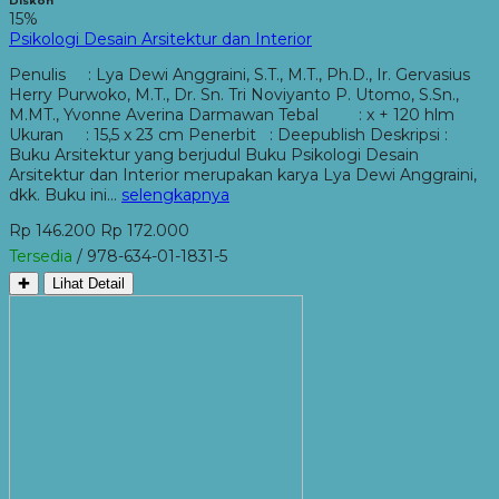
Diskon
15%
Psikologi Desain Arsitektur dan Interior
Penulis : Lya Dewi Anggraini, S.T., M.T., Ph.D., Ir. Gervasius
Herry Purwoko, M.T., Dr. Sn. Tri Noviyanto P. Utomo, S.Sn.,
M.MT., Yvonne Averina Darmawan Tebal : x + 120 hlm
Ukuran : 15,5 x 23 cm Penerbit : Deepublish Deskripsi :
Buku Arsitektur yang berjudul Buku Psikologi Desain
Arsitektur dan Interior merupakan karya Lya Dewi Anggraini,
dkk. Buku ini…
selengkapnya
Rp 146.200
Rp 172.000
Tersedia
/ 978-634-01-1831-5
✚
Lihat Detail