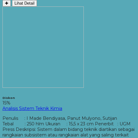
✚
Lihat Detail
Diskon
15%
Analisis Sistem Teknik Kimia
Penulis : I Made Bendiyasa, Panut Mulyono, Sutijan
Tebal : 250 hlm Ukuran : 15,5 x 23 cm Penerbit : UGM
Press Deskripsi: Sistem dalam bidang teknik diartikan sebagai
rangkaian subsistem atau rangkaian alat yang saling terkait