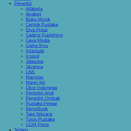
Penerbit
Alfabeta
Alvabet
Buku Mojok
Cantrik Pustaka
Diva Press
Gading Publishing
Gava Media
Graha Ilmu
Interlude
Ircisod
Jalasutra
Javanica
LKiS
Manggu
Marjin Kiri
Obor Indonesia
Penerbit Andi
Penerbit Ombak
Pustaka Pelajar
ReneBook
Tiara Wacana
Turos Pustaka
UGM Press
Terlaris