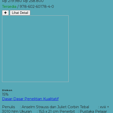
Rp 219.980
Rp 258.800
Tersedia
/ 978-602-60178-4-0
✚
Lihat Detail
Diskon
15%
Dasar-Dasar Penelitian Kualitatif
Penulis : Anselm Strauss dan Juliet Corbin Tebal : xviii +
3010 hlm Ukuran : 15,5 x 21 cm Penerbit : Pustaka Pelajar