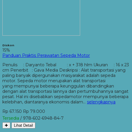
Diskon
15%
Panduan Praktis Perawatan Sepeda Motor
Penulis : Daryanto Tebal : x + 318 hlm Ukuran : 16 x 23
cm Penerbit : Gava Media Deskripsi : Alat transportasi yang
paling banyak dipergunakan masyarakat adalah sepeda
motor. Sepeda motor merupakan alat transportasi
yang mempunyai beberapa keunggulan dibandingkan
dengan alat transportasi lainnya dan pertumbuhannya sangat
pesat. Hal ini disebabkan sepedamotor mempunyai beberapa
kelebihan, diantaranya ekonomis dalam…
selengkapnya
Rp 67.150
Rp 79.000
Tersedia
/ 978-602-6948-84-7
✚
Lihat Detail