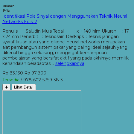
Diskon
15%
Identifikasi Pola Sinyal dengan Menggunakan Teknik Neural
Networks Edisi 2
Penulis : Saludin Muis Tebal : x + 140 hlm Ukuran : 17
x 24 cm Penerbit : Teknosain Deskripsi : Teknik jaringan
syaraf tiruan atau yang dikenal neural networks merupakan
alat pembangun sistem pakar yang paling ideal sejauh yang
dikenal hingga sekarang, mengingat kemampuan
pembelajaran yang bersifat aktif yang pada akhirnya memiliki
kehandalan beradaptasi…
selengkapnya
Rp 83.130
Rp 97.800
Tersedia
/ 978-602-5759-38-3
✚
Lihat Detail