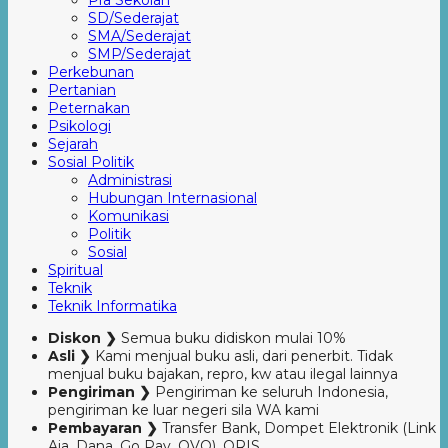
Pra Sekolah
SD/Sederajat
SMA/Sederajat
SMP/Sederajat
Perkebunan
Pertanian
Peternakan
Psikologi
Sejarah
Sosial Politik
Administrasi
Hubungan Internasional
Komunikasi
Politik
Sosial
Spiritual
Teknik
Teknik Informatika
Diskon ❯
Semua buku didiskon mulai 10%
Asli ❯
Kami menjual buku asli, dari penerbit. Tidak
menjual buku bajakan, repro, kw atau ilegal lainnya
Pengiriman ❯
Pengiriman ke seluruh Indonesia,
pengiriman ke luar negeri sila WA kami
Pembayaran ❯
Transfer Bank, Dompet Elektronik (Link
Aja, Dana, Go Pay, OVO), QRIS