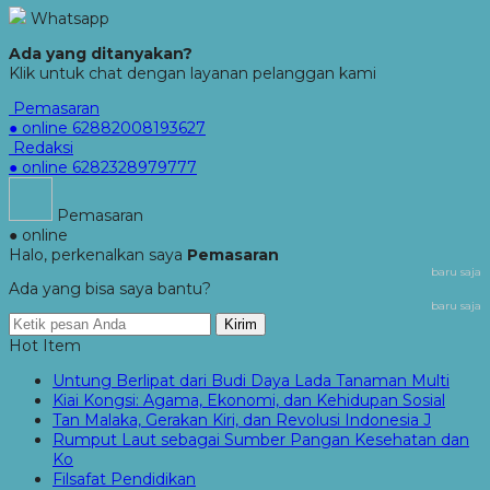
Whatsapp
Ada yang ditanyakan?
Klik untuk chat dengan layanan pelanggan kami
Pemasaran
● online
62882008193627
Redaksi
● online
6282328979777
Pemasaran
● online
Halo, perkenalkan saya
Pemasaran
baru saja
Ada yang bisa saya bantu?
baru saja
Kirim
Hot Item
Untung Berlipat dari Budi Daya Lada Tanaman Multi
Kiai Kongsi: Agama, Ekonomi, dan Kehidupan Sosial
Tan Malaka, Gerakan Kiri, dan Revolusi Indonesia J
Rumput Laut sebagai Sumber Pangan Kesehatan dan
Ko
Filsafat Pendidikan