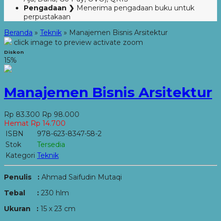
Pengadaan ❯
Menerima pengadaan buku untuk
perpustakaan
Beranda
»
Teknik
»
Manajemen Bisnis Arsitektur
click image to preview
activate zoom
Diskon
15%
Manajemen Bisnis Arsitektur
Rp 83.300
Rp 98.000
Hemat Rp 14.700
ISBN
978-623-8347-58-2
Stok
Tersedia
Kategori
Teknik
Penulis :
Ahmad Saifudin Mutaqi
Tebal :
230 hlm
Ukuran :
15 x 23 cm