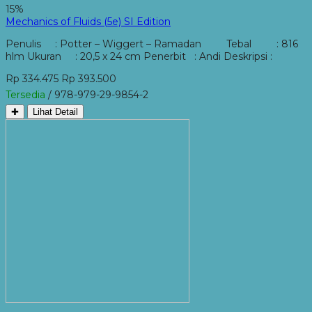
15%
Mechanics of Fluids (5e) SI Edition
Penulis : Potter – Wiggert – Ramadan Tebal : 816
hlm Ukuran : 20,5 x 24 cm Penerbit : Andi Deskripsi :
Rp 334.475
Rp 393.500
Tersedia
/ 978-979-29-9854-2
✚
Lihat Detail