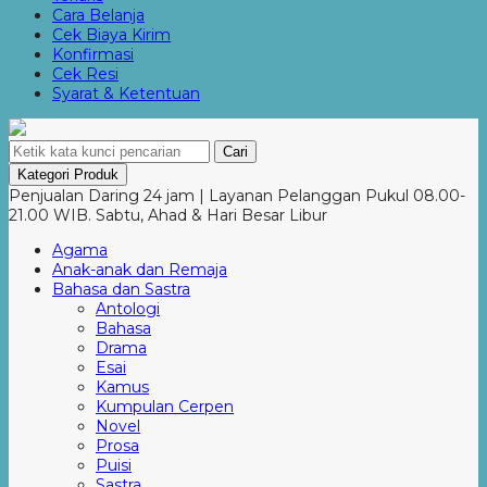
Cara Belanja
Cek Biaya Kirim
Konfirmasi
Cek Resi
Syarat & Ketentuan
Cari
Kategori Produk
Penjualan Daring 24 jam | Layanan Pelanggan Pukul 08.00-
21.00 WIB. Sabtu, Ahad & Hari Besar Libur
Agama
Anak-anak dan Remaja
Bahasa dan Sastra
Antologi
Bahasa
Drama
Esai
Kamus
Kumpulan Cerpen
Novel
Prosa
Puisi
Sastra