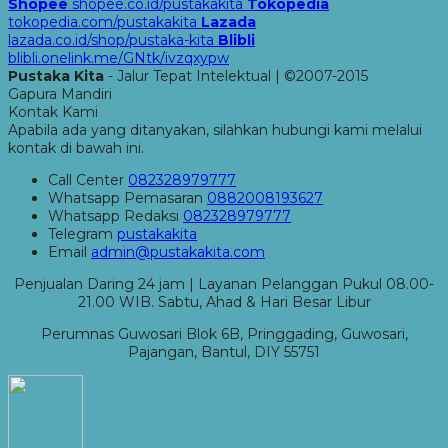
Shopee
shopee.co.id/pustakakita
Tokopedia
tokopedia.com/pustakakita
Lazada
lazada.co.id/shop/pustaka-kita
Blibli
blibli.onelink.me/GNtk/ivzqxypw
Pustaka Kita
- Jalur Tepat Intelektual | ©2007-2015
Gapura Mandiri
Kontak Kami
Apabila ada yang ditanyakan, silahkan hubungi kami melalui
kontak di bawah ini.
Call Center
082328979777
Whatsapp
Pemasaran
0882008193627
Whatsapp
Redaksi
082328979777
Telegram
pustakakita
Email
admin@pustakakita.com
Penjualan Daring 24 jam | Layanan Pelanggan Pukul 08.00-
21.00 WIB. Sabtu, Ahad & Hari Besar Libur
Perumnas Guwosari Blok 6B, Pringgading, Guwosari,
Pajangan, Bantul, DIY 55751