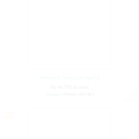
Rasulullah Sang Sufi Agung
Rp 46.750
Rp 55.000
Tersedia
/ 978-602-4079-38-3
✚
Diskon
15%