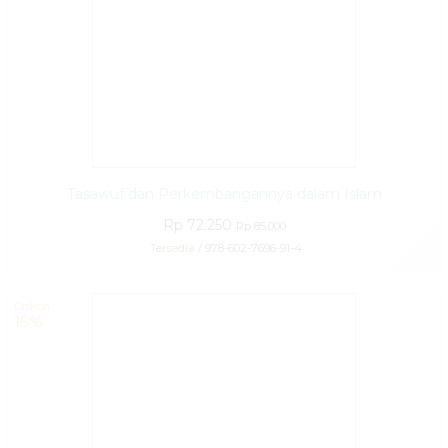
Tasawuf dan Perkembangannya dalam Islam
Rp 72.250
Rp 85.000
Tersedia
/ 978-602-7696-91-4
✚
Diskon
15%