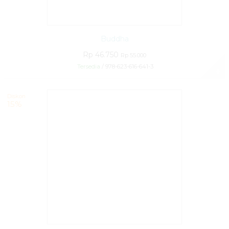
Buddha
Rp 46.750
Rp 55.000
Tersedia
/ 978-623-616-641-3
✚
Diskon
15%