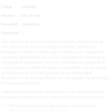
Pengu....
Tebal : 108 hlm
Kajian
Ukuran : 13 x 19 cm
Semantik
Penerbit : Javanica
Arab: Menuju
Deskripsi :
Paradigma
Ada tujuh pusat utama kesadaran di tubuh manusia, dua di
otak dan lima di sumsum tulang belakang. Tujuh pusat
Baru....
kesadaran ini disebut chakra, dan di dalam tujuh chakra inilah
tersimpan benih-benih karma kita. Kekuatan dan kelemahan
Metode
setiap tubuh ditentukan oleh jenis benih karma yang aktif di
masing-masing chakra. Meditasi chakra adalah sebuah praktik
Penelitian
spiritual kuno untuk mengurai karma yang mengikat
kesadaran Anda di setiap chakra dan tiga lapisan tubuh hingga
Eksperimen
mencapai pencerahan.
Edisi 2....
Didasarkan pada naskah-naskah kuno yoga dan tantra serta
pengalaman pribadi penulis, buku ini memandu Anda untuk:
Filsafat Etika
Memahami konsep tentang chakra, ashtanga yoga
Islam....