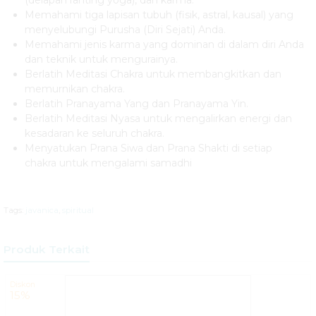
(delapan ranting yoga), dan karma.
Memahami tiga lapisan tubuh (fisik, astral, kausal) yang
menyelubungi Purusha (Diri Sejati) Anda.
Memahami jenis karma yang dominan di dalam diri Anda
dan teknik untuk mengurainya.
Berlatih Meditasi Chakra untuk membangkitkan dan
memurnikan chakra.
Berlatih Pranayama Yang dan Pranayama Yin.
Berlatih Meditasi Nyasa untuk mengalirkan energi dan
kesadaran ke seluruh chakra.
Menyatukan Prana Siwa dan Prana Shakti di setiap
chakra untuk mengalami samadhi
Tags:
javanica
,
spiritual
Produk Terkait
Diskon
15%