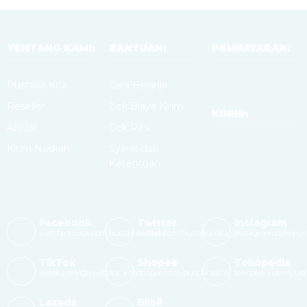
TENTANG KAMI:
BANTUAN:
PEMBAYARAN:
Pustaka Kita
Cara Belanja
Reseller
Cek Biaya Kirim
KURIR:
Afiliasi
Cek Resi
Kirim Naskah
Syarat dan
Ketentuan
Facebook
Twitter
Instagram
web.facebook.com/pustakakitayk/
twitter.com/PustakaKita_yk
instagram.com/pus
TikTok
Shopee
Tokopedia
tiktok.com/@pustaka_kita
shopee.co.id/pustakakita
tokopedia.com/pus
Lazada
Blibli