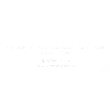
Samudra Hikmah: Syekh Abdul Qadir Al-Jailani dan Syekh
Najmuddin Qubro
Rp 63.750
Rp 75.000
Tersedia
/ 978-623-293-544-0
✚