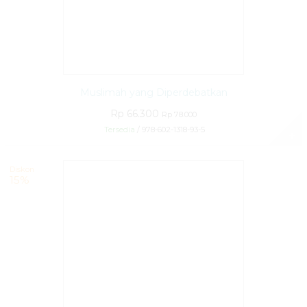
Muslimah yang Diperdebatkan
Rp 66.300
Rp 78.000
Tersedia
/ 978-602-1318-93-5
✚
Diskon
15%