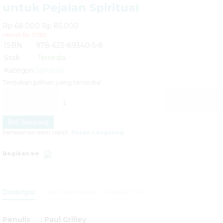
untuk Pejalan Spiritual
Kemajuan
ke luar negeri sila WA kami
Pembayaran ❯
Transfer Bank, Dompet Elektronik (Link Aja,
Rp 68.000
Rp 85.000
Bang....
Hemat Rp 17.000
Dana, Go Pay, OVO), QRIS
ISBN
978-623-89340-5-8
The
Stok
Tersedia
Pengadaan ❯
Menerima pengadaan buku untuk
Educatioan of
Kategori
Spiritual
perpustakaan
Tentukan pilihan yang tersedia!
Children: Seni
-
+
Psikologi
Beli Sekarang
Mendidi....
Pemesanan lebih cepat!
Pesan Langsung
Remaja dan
Bagikan ke
Perilaku
Berisiko di Era
Deskripsi
Info Tambahan
Diskusi (0)
Digital:
Penulis :
Paul Grilley