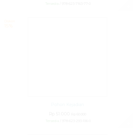
Tersedia
/ 978-623-7163-77-0
✚
Diskon
15%
Pohon Kejadian
Rp 51.000
Rp 60.000
Tersedia
/ 978-623-293-106-0
✚