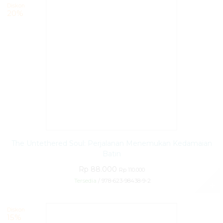
Diskon
20%
The Untethered Soul: Perjalanan Menemukan Kedamaian
Batin
Rp 88.000
Rp 110.000
Tersedia
/ 978-623-98438-9-2
✚
Diskon
15%