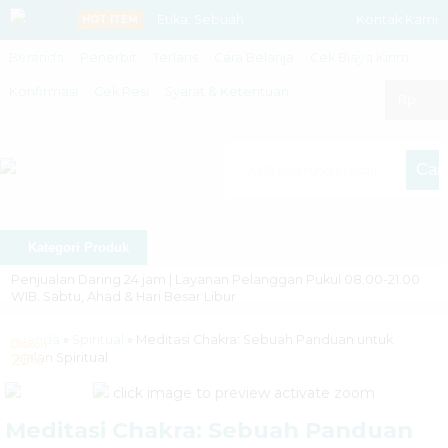
Etika: Sebuah
Kontak Kami
HOT ITEM
Beranda
Penerbit
Terlaris
Cara Belanja
Cek Biaya Kirim
Whatsapp
Pengantar
Member Area
Konfirmasi
Cek Resi
Syarat & Ketentuan
Singkat....
Rp
Membangun
Cari
[?] Narasi
Menghadirkan
Kategori Produk
Pesona....
Penjualan Daring 24 jam | Layanan Pelanggan Pukul 08.00-21.00
WIB. Sabtu, Ahad & Hari Besar Libur
Biologi
Diskon ❯
Semua buku didiskon mulai 10%
Beranda
»
Spiritual
»
Meditasi Chakra: Sebuah Panduan untuk
Terapan untuk
Diskon
Pejalan Spiritual
20%
Asli ❯
Kami menjual buku asli, dari penerbit. Tidak menjual
Masa Depan
click image to preview
activate zoom
buku bajakan, repro, kw atau ilegal lainnya
dan
Meditasi Chakra: Sebuah Panduan
Pengiriman ❯
Pengiriman ke seluruh Indonesia, pengiriman