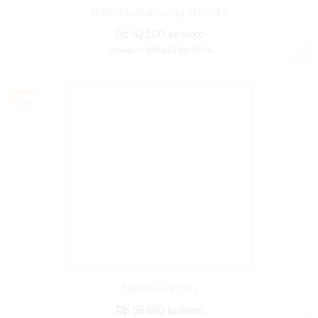
Buah-buahan yang Menjulai
Rp 42.500
Rp 50.000
Tersedia
/ 978-623-189-315-4
✚
Diskon
15%
Salwatul Ahzan
Rp 58.650
Rp 69.000