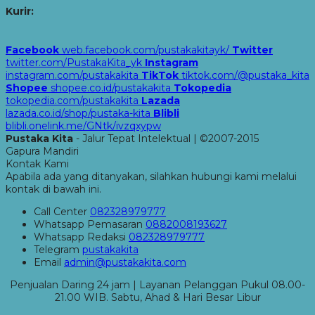
Kurir:
Facebook
web.facebook.com/pustakakitayk/
Twitter
twitter.com/PustakaKita_yk
Instagram
instagram.com/pustakakita
TikTok
tiktok.com/@pustaka_kita
Shopee
shopee.co.id/pustakakita
Tokopedia
tokopedia.com/pustakakita
Lazada
lazada.co.id/shop/pustaka-kita
Blibli
blibli.onelink.me/GNtk/ivzqxypw
Pustaka Kita
- Jalur Tepat Intelektual | ©2007-2015
Gapura Mandiri
Kontak Kami
Apabila ada yang ditanyakan, silahkan hubungi kami melalui
kontak di bawah ini.
Call Center
082328979777
Whatsapp
Pemasaran
0882008193627
Whatsapp
Redaksi
082328979777
Telegram
pustakakita
Email
admin@pustakakita.com
Penjualan Daring 24 jam | Layanan Pelanggan Pukul 08.00-
21.00 WIB. Sabtu, Ahad & Hari Besar Libur