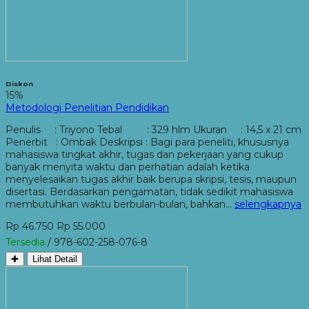
Diskon
15%
Metodologi Penelitian Pendidikan
Penulis : Triyono Tebal : 329 hlm Ukuran : 14,5 x 21 cm
Penerbit : Ombak Deskripsi : Bagi para peneliti, khususnya
mahasiswa tingkat akhir, tugas dan pekerjaan yang cukup
banyak menyita waktu dan perhatian adalah ketika
menyelesaikan tugas akhir baik berupa skripsi, tesis, maupun
disertasi. Berdasarkan pengamatan, tidak sedikit mahasiswa
membutuhkan waktu berbulan-bulan, bahkan…
selengkapnya
Rp 46.750
Rp 55.000
Tersedia
/ 978-602-258-076-8
✚
Lihat Detail