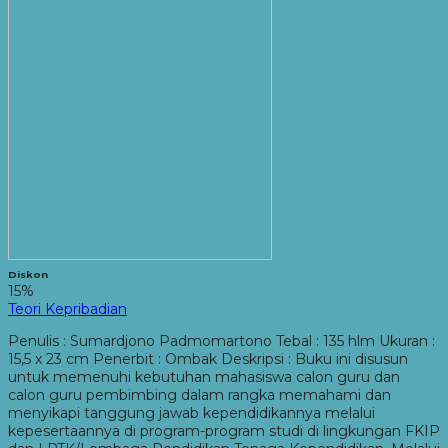
Diskon
15%
Teori Kepribadian
Penulis : Sumardjono Padmomartono Tebal : 135 hlm Ukuran :
15,5 x 23 cm Penerbit : Ombak Deskripsi : Buku ini disusun
untuk memenuhi kebutuhan mahasiswa calon guru dan
calon guru pembimbing dalam rangka memahami dan
menyikapi tanggung jawab kependidikannya melalui
kepesertaannya di program-program studi di lingkungan FKIP