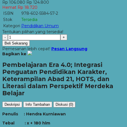
Rp 106.080
Rp 124.800
Hemat Rp 18.720
ISBN
978-602-5584-57-2
Stok
Tersedia
Kategori
Pendidikan Umum
Tentukan pilihan yang tersedia!
-
+
Beli Sekarang
Pemesanan lebih cepat!
Pesan Langsung
Bagikan ke
Pembelajaran Era 4.0; Integrasi
Penguatan Pendidikan Karakter,
Keterampilan Abad 21, HOTS, dan
Literasi dalam Perspektif Merdeka
Belajar
Deskripsi
Info Tambahan
Diskusi (0)
Penulis : Hendra Kurniawan
Tebal : x + 180 hlm