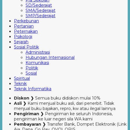
Pra Sekolah
SD/Sederajat
SMA/Sederajat
SMP/Sederajat
Perkebunan
Pertanian
Peternakan
Psikologi
Sejarah
Sosial Politik
Administrasi
Hubungan Internasional
Komunikasi
Politik
Sosial
Spiritual
Teknik
Teknik Informatika
Diskon ❯
Semua buku didiskon mulai 10%
Asli ❯
Kami menjual buku asli, dari penerbit. Tidak
menjual buku bajakan, repro, kw atau ilegal lainnya
Pengiriman ❯
Pengiriman ke seluruh Indonesia,
pengiriman ke luar negeri sila WA kami
Pembayaran ❯
Transfer Bank, Dompet Elektronik (Link
Aja, Dana, Go Pay, OVO), QRIS