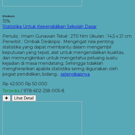
Diskon
15%
Statistika Untuk Kependidikan Sekolah Dasar
Penulis : Imam Gunawan Tebal : 270 hlm Ukuran : 14,5 x 21 cm
Penerbit : Ombak Deskripsi : Mengingat nilai penting
statistika yang dapat membantu dalam mengambil
keputusan yang tepat, alat untuk mengendalikan kualitas,
dan memungkinkan untuk mengetahui peluang suatu
kejadian di masa mendatang. Sehingga tidaklah
mengherankan apabila statistika sering digunakan oleh
pegiat pendidikan, bidang…
selengkapnya
Rp 42.500
Rp 50.000
Tersedia
/ 978-602-258-005-8
✚
Lihat Detail