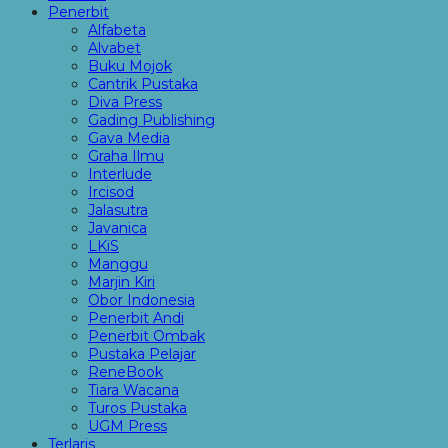
Penerbit
Alfabeta
Alvabet
Buku Mojok
Cantrik Pustaka
Diva Press
Gading Publishing
Gava Media
Graha Ilmu
Interlude
Ircisod
Jalasutra
Javanica
LKiS
Manggu
Marjin Kiri
Obor Indonesia
Penerbit Andi
Penerbit Ombak
Pustaka Pelajar
ReneBook
Tiara Wacana
Turos Pustaka
UGM Press
Terlaris