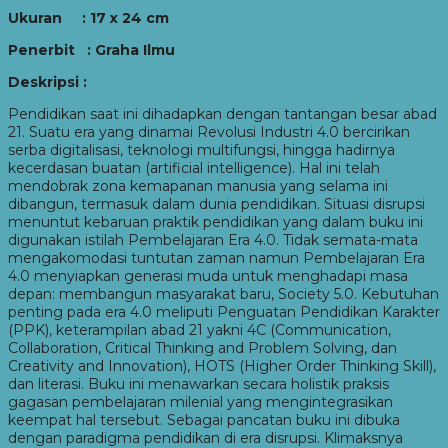
Ukuran : 17 x 24 cm
Penerbit : Graha Ilmu
Deskripsi :
Pendidikan saat ini dihadapkan dengan tantangan besar abad
21. Suatu era yang dinamai Revolusi Industri 4.0 bercirikan
serba digitalisasi, teknologi multifungsi, hingga hadirnya
kecerdasan buatan (artificial intelligence). Hal ini telah
mendobrak zona kemapanan manusia yang selama ini
dibangun, termasuk dalam dunia pendidikan. Situasi disrupsi
menuntut kebaruan praktik pendidikan yang dalam buku ini
digunakan istilah Pembelajaran Era 4.0. Tidak semata-mata
mengakomodasi tuntutan zaman namun Pembelajaran Era
4.0 menyiapkan generasi muda untuk menghadapi masa
depan: membangun masyarakat baru, Society 5.0. Kebutuhan
penting pada era 4.0 meliputi Penguatan Pendidikan Karakter
(PPK), keterampilan abad 21 yakni 4C (Communication,
Collaboration, Critical Thinking and Problem Solving, dan
Creativity and Innovation), HOTS (Higher Order Thinking Skill),
dan literasi. Buku ini menawarkan secara holistik praksis
gagasan pembelajaran milenial yang mengintegrasikan
keempat hal tersebut. Sebagai pancatan buku ini dibuka
dengan paradigma pendidikan di era disrupsi. Klimaksnya