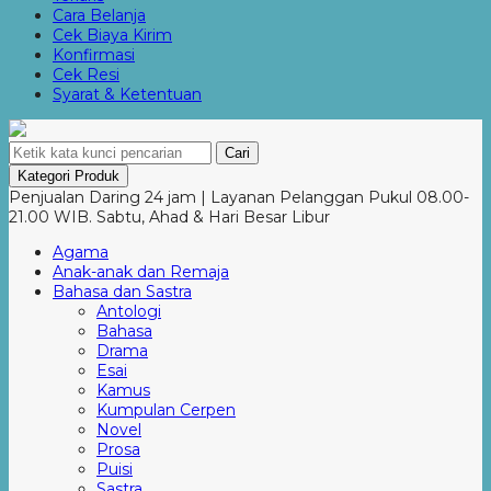
Cara Belanja
Cek Biaya Kirim
Konfirmasi
Cek Resi
Syarat & Ketentuan
Cari
Kategori Produk
Penjualan Daring 24 jam | Layanan Pelanggan Pukul 08.00-
21.00 WIB. Sabtu, Ahad & Hari Besar Libur
Agama
Anak-anak dan Remaja
Bahasa dan Sastra
Antologi
Bahasa
Drama
Esai
Kamus
Kumpulan Cerpen
Novel
Prosa
Puisi
Sastra