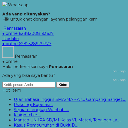
Whatsapp
Ada yang ditanyakan?
Klik untuk chat dengan layanan pelanggan kami
Pemasaran
● online
62882008193627
Redaksi
● online
6282328979777
Pemasaran
● online
Halo, perkenalkan saya
Pemasaran
baru saja
Ada yang bisa saya bantu?
baru saja
Kirim
Hot Item
Ujian Bahasa Inggris SMA/MA - Ah... Gampang Banget....
Psikologi Koperasi....
Sejarah Lengkap Wahhabi....
Ichigo Ichie....
Mantap UN IPA SD/MI Kelas VI, Materi, Teori dan La....
Kasus Pembunuhan di Bukit D....