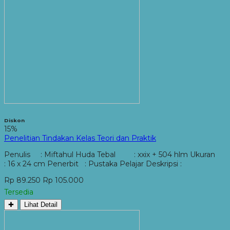
Diskon
15%
Penelitian Tindakan Kelas Teori dan Praktik
Penulis : Miftahul Huda Tebal : xxix + 504 hlm Ukuran
: 16 x 24 cm Penerbit : Pustaka Pelajar Deskripsi :
Rp 89.250
Rp 105.000
Tersedia
✚
Lihat Detail