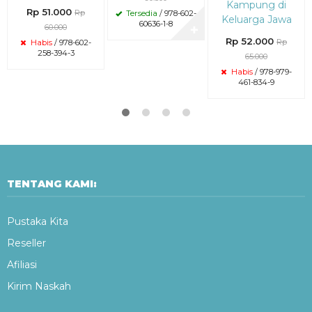
Kampung di
Rp 51.000
Rp
Tersedia
/ 978-602-
Keluarga Jawa
60636-1-8
60.000
✚
Rp 52.000
Rp
Habis
/ 978-602-
258-394-3
65.000
Habis
/ 978-979-
461-834-9
TENTANG KAMI:
Pustaka Kita
Reseller
Afiliasi
Kirim Naskah