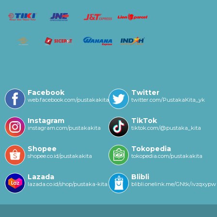
Facebook
Twitter
web.facebook.com/pustakakitayk/
twitter.com/PustakaKita_yk
Instagram
TikTok
instagram.com/pustakakita
tiktok.com/@pustaka_kita
Shopee
Tokopedia
shopee.co.id/pustakakita
tokopedia.com/pustakakita
Lazada
Blibli
lazada.co.id/shop/pustaka-kita
blibli.onelink.me/GNtk/ivzqxypw