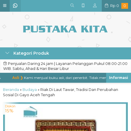
Rp
0
0
Kategori Produk
Penjualan Daring 24 jam | Layanan Pelanggan Pukul 08.00-21.00
WIB. Sabtu, Ahad & Hari Besar Libur
Asli ❯
Kami menjual buku asli, dari penerbit. Tidak menjual buku bajakan
Beranda
»
Budaya
»
Riak Di Laut Tawar, Tradisi Dan Perubahan
Sosial Di Gayo Aceh Tengah
Diskon
15%