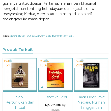
gunanya untuk dibaca. Pertama, menambah khasanah
pengetahuan tentang kebudayaan dan sejarah suatu
masyarakat; Kedua, membuat kita menjadi lebih arif
melangkah ke masa depan.
Tags:
aceh
,
gayo
,
laut tawar
,
ombak
,
penerbit ombak
Produk Terkait
Diskon
Diskon
Diskon
15%
15%
20%
Seni
Estetika Seni
Back Door Java:
Pertunjukan dan
Negara, Rumah
Rp 77.180
Rp
Ritual
Tangga, dan
90.800