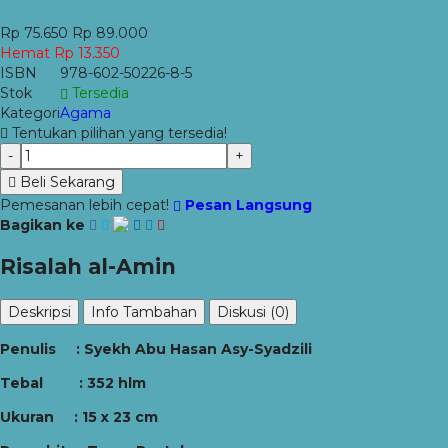
Rp 75.650
Rp 89.000
Hemat Rp 13.350
ISBN
978-602-50226-8-5
Stok
Tersedia
Kategori
Agama
Tentukan pilihan yang tersedia!
-
+
Beli Sekarang
Pemesanan lebih cepat!
Pesan Langsung
Bagikan ke
Risalah al-Amin
Deskripsi
Info Tambahan
Diskusi (0)
Penulis : Syekh Abu Hasan Asy-Syadzili
Tebal : 352 hlm
Ukuran : 15 x 23 cm