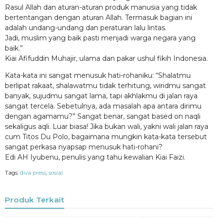
Rasul Allah dan aturan-aturan produk manusia yang tidak
bertentangan dengan aturan Allah. Termasuk bagian ini
adalah undang-undang dan peraturan lalu lintas.
Jadi, muslim yang baik pasti menjadi warga negara yang
baik.”
Kiai Afifuddin Muhajir, ulama dan pakar ushul fikih Indonesia.
Kata-kata ini sangat menusuk hati-rohaniku: “Shalatmu
berlipat rakaat, shalawatmu tidak terhitung, wiridmu sangat
banyak, sujudmu sangat lama, tapi akhlakmu di jalan raya
sangat tercela. Sebetulnya, ada masalah apa antara dirimu
dengan agamamu?” Sangat benar, sangat based on naqli
sekaligus aqli. Luar biasa! Jika bukan wali, yakni wali jalan raya
cum Titos Du Polo, bagaimana mungkin kata-kata tersebut
sangat perkasa nyapsap menusuk hati-rohani?
Edi AH Iyubenu, penulis yang tahu kewalian Kiai Faizi.
Tags:
diva press
,
sosial
Produk Terkait