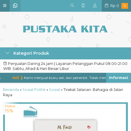
Rp
0
0
Kategori Produk
Penjualan Daring 24 jam | Layanan Pelanggan Pukul 08.00-21.00
WIB. Sabtu, Ahad & Hari Besar Libur
Asli ❯
Kami menjual buku asli, dari penerbit. Tidak menjual buku bajakan
Beranda
»
Sosial Politik
»
Sosial
»
Tirakat Jalanan: Bahagia di Jalan
Raya
Diskon
15%