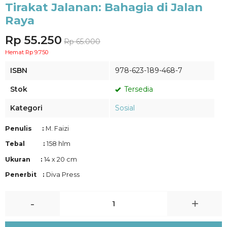
Tirakat Jalanan: Bahagia di Jalan
Raya
Rp 55.250
Rp 65.000
Hemat Rp 9.750
ISBN
978-623-189-468-7
Stok
Tersedia
Kategori
Sosial
Penulis :
M. Faizi
Tebal :
158 hlm
Ukuran :
14 x 20 cm
Penerbit :
Diva Press
-
+