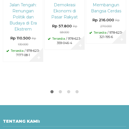
Diskon
Diskon
Diskon
Jalan Tengah:
Demokrasi
Membangun
15%
15%
20%
Renungan
Ekonomi di
Bangsa Cerdas
Politik dan
Pasar Rakyat
Rp 216.000
Rp
Budaya di Era
Rp 57.800
Rp
270.000
Ekstrem
68.000
Tersedia
/ 978-623-
321-195-6
Rp 110.500
Rp
Tersedia
/ 978-623-
✚
359-046-4
130.000
✚
Tersedia
/ 978-623-
7177-08-1
✚
TENTANG KAMI: