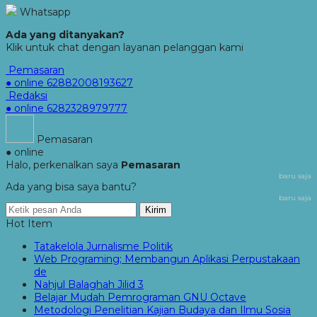
Whatsapp
Ada yang ditanyakan?
Klik untuk chat dengan layanan pelanggan kami
Pemasaran
● online
62882008193627
Redaksi
● online
6282328979777
Pemasaran
● online
Halo, perkenalkan saya
Pemasaran
baru saja
Ada yang bisa saya bantu?
baru saja
Kirim
Hot Item
Tatakelola Jurnalisme Politik
Web Programing; Membangun Aplikasi Perpustakaan
de
Nahjul Balaghah Jilid 3
Belajar Mudah Pemrograman GNU Octave
Metodologi Penelitian Kajian Budaya dan Ilmu Sosia