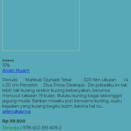
Diskon
15%
Angin Musim
Penulis : Mahbub Djunaidi Tebal : 320 hlm Ukuran : 14
x 20 cm Penerbit : Diva Press Deskripsi : Diri pribadiku ini tak
lebih tak kurang seekor kucing kebanyakan, berumur
menurut taksiran 19 bulan. Buluku kuning bagai sebonggol
jagung muda. Bahkan misaiku pun berwarna kuning, suatu
kejadian yang kurang begitu lazim, karena hal itu…
selengkapnya
Rp 59.500
Rp 70.000
Tersedia
/ 978-602-391-609-2