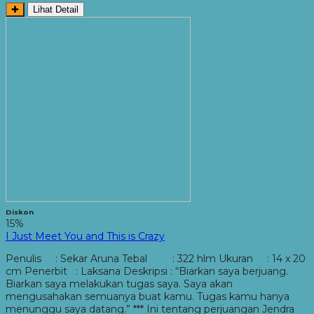
✚
Lihat Detail
Diskon
15%
I Just Meet You and This is Crazy
Penulis : Sekar Aruna Tebal : 322 hlm Ukuran : 14 x 20
cm Penerbit : Laksana Deskripsi : “Biarkan saya berjuang.
Biarkan saya melakukan tugas saya. Saya akan
mengusahakan semuanya buat kamu. Tugas kamu hanya
menunggu saya datang.” *** Ini tentang perjuangan Jendra