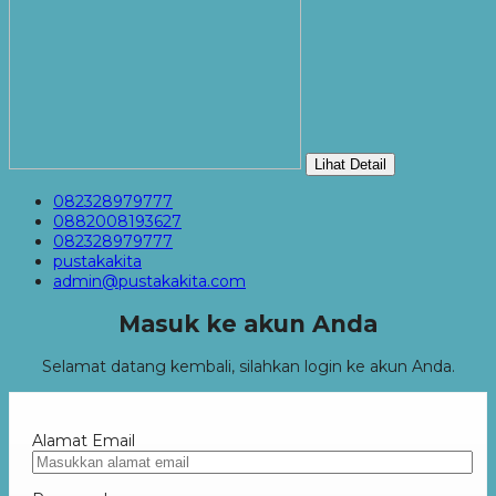
Lihat Detail
082328979777
0882008193627
082328979777
pustakakita
admin@pustakakita.com
Masuk ke akun Anda
Selamat datang kembali, silahkan login ke akun Anda.
Alamat Email