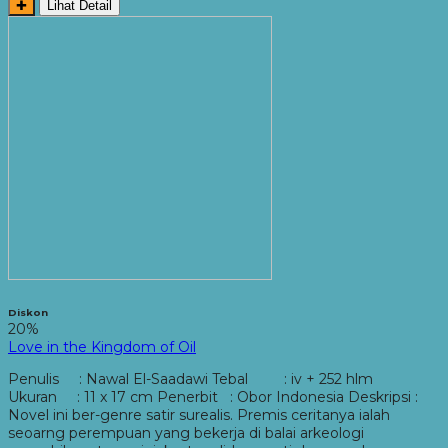
✚
Lihat Detail
Diskon
20%
Love in the Kingdom of Oil
Penulis : Nawal El-Saadawi Tebal : iv + 252 hlm
Ukuran : 11 x 17 cm Penerbit : Obor Indonesia Deskripsi :
Novel ini ber-genre satir surealis. Premis ceritanya ialah
seoarng perempuan yang bekerja di balai arkeologi