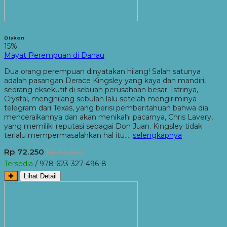
Diskon
15%
Mayat Perempuan di Danau
Dua orang perempuan dinyatakan hilang! Salah satunya
adalah pasangan Derace Kingsley yang kaya dan mandiri,
seorang eksekutif di sebuah perusahaan besar. Istrinya,
Crystal, menghilang sebulan lalu setelah mengiriminya
telegram dari Texas, yang berisi pemberitahuan bahwa dia
menceraikannya dan akan menikahi pacarnya, Chris Lavery,
yang memiliki reputasi sebagai Don Juan. Kingsley tidak
terlalu mempermasalahkan hal itu….
selengkapnya
Rp 72.250
Rp 85.000
Tersedia
/ 978-623-327-496-8
✚
Lihat Detail