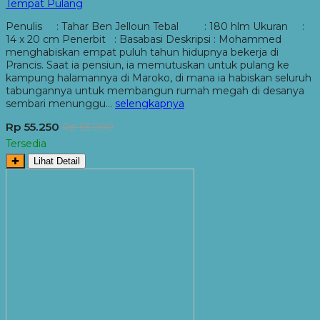
Tempat Pulang
Penulis : Tahar Ben Jelloun Tebal : 180 hlm Ukuran :
14 x 20 cm Penerbit : Basabasi Deskripsi : Mohammed
menghabiskan empat puluh tahun hidupnya bekerja di
Prancis. Saat ia pensiun, ia memutuskan untuk pulang ke
kampung halamannya di Maroko, di mana ia habiskan seluruh
tabungannya untuk membangun rumah megah di desanya
sembari menunggu…
selengkapnya
Rp 55.250
Rp 65.000
Tersedia
✚
Lihat Detail