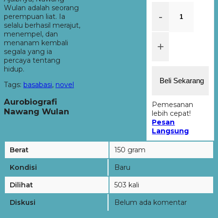
Wulan adalah seorang
-
perempuan liat. Ia
selalu berhasil merajut,
menempel, dan
menanam kembali
+
segala yang ia
percaya tentang
hidup.
Beli Sekarang
Tags:
basabasi
,
novel
Aurobiografi
Pemesanan
Nawang Wulan
lebih cepat!
Pesan
Langsung
Berat
150 gram
Kondisi
Baru
Dilihat
503 kali
Diskusi
Belum ada komentar