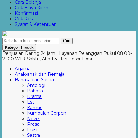
Cara Belanja
Cek Biaya Kirim
Konfirmasi
Cek Resi
Syarat & Ketentuan
Cari
Kategori Produk
Penjualan Daring 24 jam | Layanan Pelanggan Pukul 08.00-
21.00 WIB. Sabtu, Ahad & Hari Besar Libur
Agama
Anak-anak dan Remaja
Bahasa dan Sastra
Antologi
Bahasa
Drama
Esai
Kamus
Kumpulan Cerpen
Novel
Prosa
Puisi
Sastra