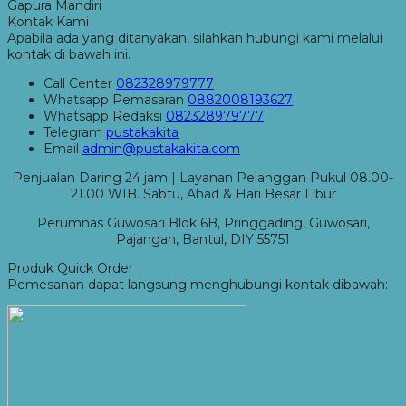
Gapura Mandiri
Kontak Kami
Apabila ada yang ditanyakan, silahkan hubungi kami melalui
kontak di bawah ini.
Call Center
082328979777
Whatsapp
Pemasaran
0882008193627
Whatsapp
Redaksi
082328979777
Telegram
pustakakita
Email
admin@pustakakita.com
Penjualan Daring 24 jam | Layanan Pelanggan Pukul 08.00-
21.00 WIB. Sabtu, Ahad & Hari Besar Libur
Perumnas Guwosari Blok 6B, Pringgading, Guwosari,
Pajangan, Bantul, DIY 55751
Produk Quick Order
Pemesanan dapat langsung menghubungi kontak dibawah: