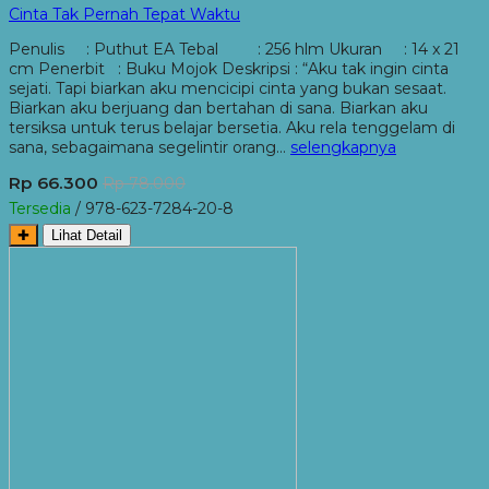
Cinta Tak Pernah Tepat Waktu
Penulis : Puthut EA Tebal : 256 hlm Ukuran : 14 x 21
cm Penerbit : Buku Mojok Deskripsi : “Aku tak ingin cinta
sejati. Tapi biarkan aku mencicipi cinta yang bukan sesaat.
Biarkan aku berjuang dan bertahan di sana. Biarkan aku
tersiksa untuk terus belajar bersetia. Aku rela tenggelam di
sana, sebagaimana segelintir orang…
selengkapnya
Rp 66.300
Rp 78.000
Tersedia
/ 978-623-7284-20-8
✚
Lihat Detail