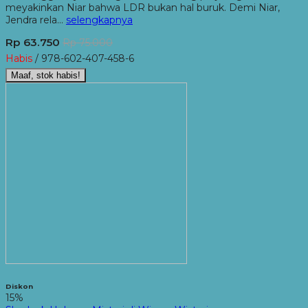
meyakinkan Niar bahwa LDR bukan hal buruk. Demi Niar,
Jendra rela…
selengkapnya
Rp 63.750
Rp 75.000
Habis
/ 978-602-407-458-6
Maaf, stok habis!
Diskon
15%