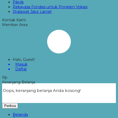
Piknik
Rekayasa Fondasi untuk Program Vokasi
Shalawat Jalur Langit
Kontak Kami
Member Area
Halo, Guest!
Masuk
Daftar
Rp
Keranjang Belanja
Oops, keranjang belanja Anda kosong!
Periksa
Beranda