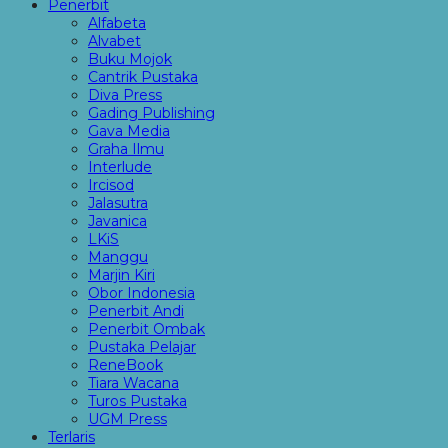
Penerbit
Alfabeta
Alvabet
Buku Mojok
Cantrik Pustaka
Diva Press
Gading Publishing
Gava Media
Graha Ilmu
Interlude
Ircisod
Jalasutra
Javanica
LKiS
Manggu
Marjin Kiri
Obor Indonesia
Penerbit Andi
Penerbit Ombak
Pustaka Pelajar
ReneBook
Tiara Wacana
Turos Pustaka
UGM Press
Terlaris