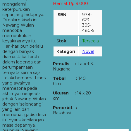
Hemat Rp 9.000
mengalami
keterpurukan
sepanjang hidupnya.
ISBN
978-
Di dalam kisah ini
623-
Nawang Wulan
305-
mencoba
480-5
membuktikan
keyakinannya itu.
Stok
Tersedia
Hari-hari pun berlalu
dengan banyak
Kategori
Novel
drama. Jaka Tarub
dalam legenda dan
Penulis :
Latief S.
perumpamaan
Nugraha
ternyata sama saja.
Lelaki bernama Frans
Tebal :
140
yang awalnya
hlm
memesona pada
Ukuran :
14 x 20
akhirnya menjerat-
cm
jebak Nawang Wulan
dengan ‘selendang’
Penerbit :
yang lain dan
Basabasi
membuat gadis desa
itu nyaris kehilangan
masa depannya.
Ajaibnya, Nawang