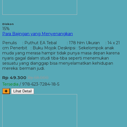
Diskon
15%
Para Bajingan yang Menyenangkan
Penulis : Puthut EA Tebal : 178 hlm Ukuran : 14 x 21
cm Penerbit : Buku Mojok Deskripsi : Sekelompok anak
muda yang merasa hampir tidak punya masa depan karena
nyaris gagal dalam studi tiba-tiba seperti menemukan
sesuatu yang dianggap bisa menyelamatkan kehidupan
mereka: bermain judi.
Rp 49.300
Rp 58.000
Tersedia
/ 978-623-7284-18-5
✚
Lihat Detail