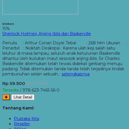
Diskon
15%
Sherlock Holmes; Anjing Iblis dari Baskerville
Penulis : Arthur Conan Doyle Tebal : 268 hlm Ukuran :
Penerbit : Noktah Deskripsi : Karena ulah keji salah satu
leluhur di masa lampau, seluruh anak keturunan Baskerville
dihantui oleh kutukan maut sesosok anjing iblis. Sir Charles
Baskerville ditemukan telah tewas didekat gerbang menuju
padang. Tidak ditemukan tanda-tanda telah terjadinya tindak
pembunuhan selain sebuah…
selengkapnya
Rp 59.500
Rp 70.000
Tersedia
/ 978-623-7465-56-0
✚
Lihat Detail
Tentang Kami:
Pustaka Kita
Reseller
Afiliasi