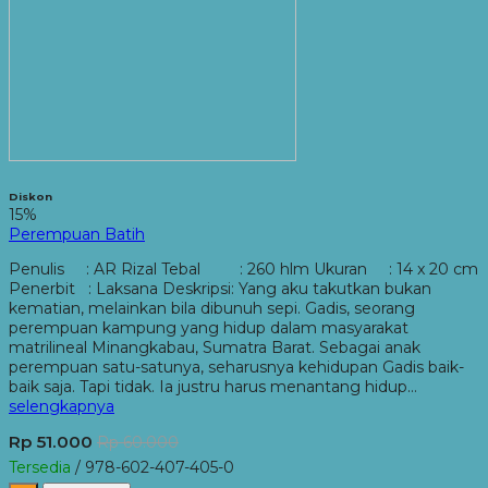
Diskon
15%
Perempuan Batih
Penulis : AR Rizal Tebal : 260 hlm Ukuran : 14 x 20 cm
Penerbit : Laksana Deskripsi: Yang aku takutkan bukan
kematian, melainkan bila dibunuh sepi. Gadis, seorang
perempuan kampung yang hidup dalam masyarakat
matrilineal Minangkabau, Sumatra Barat. Sebagai anak
perempuan satu-satunya, seharusnya kehidupan Gadis baik-
baik saja. Tapi tidak. Ia justru harus menantang hidup…
selengkapnya
Rp 51.000
Rp 60.000
Tersedia
/ 978-602-407-405-0