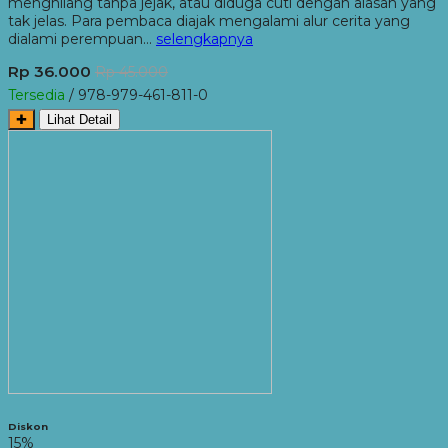
menghilang tanpa jejak, atau diduga cuti dengan alasan yang
tak jelas. Para pembaca diajak mengalami alur cerita yang
dialami perempuan…
selengkapnya
Rp 36.000
Rp 45.000
Tersedia
/ 978-979-461-811-0
✚
Lihat Detail
Diskon
15%