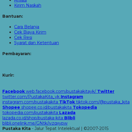
Kirim Naskah
Bantuan:
Cara Belanja
Cek Biaya Kirim
Cek Resi
Syarat dan Ketentuan
Pembayaran:
Kurir:
Facebook
web.facebook.com/pustakakitayk/
Twitter
twitter.com/PustakaKita_yk
Instagram
instagram.com/pustakakita
TikTok
tiktok.com/@pustaka_kita
Shopee
shopee.co.id/pustakakita
Tokopedia
tokopedia.com/pustakakita
Lazada
lazada.co.id/shop/pustaka-kita
Blibli
blibli.onelink.me/GNtk/ivzqxypw
Pustaka Kita
- Jalur Tepat Intelektual | ©2007-2015