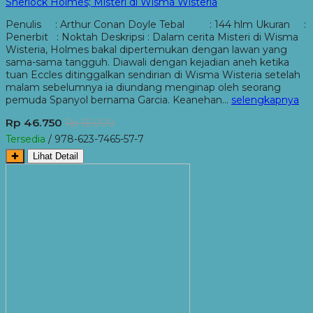
Sherlock Holmes; Misteri di Wisma Wisteria
Penulis : Arthur Conan Doyle Tebal : 144 hlm Ukuran :
Penerbit : Noktah Deskripsi : Dalam cerita Misteri di Wisma
Wisteria, Holmes bakal dipertemukan dengan lawan yang
sama-sama tangguh. Diawali dengan kejadian aneh ketika
tuan Eccles ditinggalkan sendirian di Wisma Wisteria setelah
malam sebelumnya ia diundang menginap oleh seorang
pemuda Spanyol bernama Garcia. Keanehan…
selengkapnya
Rp 46.750
Rp 55.000
Tersedia
/ 978-623-7465-57-7
✚
Lihat Detail