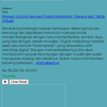
Diskon
15%
Meraup Untung dengan Digital Marketing; Strategi dan Taktik
Terbaik
Berubahnya berbagai tatanan kehidupan akibat gempuran
teknologi dan digitalisasi menuntut manusia untuk
mengimbanginya dengan cara memanfaatkan sumber daya
yang ada dengan sebaik mungkin. Digital marketing menjadi
salah satu bentuk “kesempatan” yang ditawarkan oleh
teknologi digital. Dengan memanfaatkannya, kita akan
memperoleh banyak keuntungan dengan mudah jika sudah
menguasai strategi dan taktiknya. Bukan hanya memberikan
peluang pekerjaan…
selengkapnya
Rp 38.250
Rp 45.000
Tersedia
✚
Lihat Detail