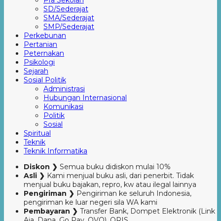
Pra Sekolah
SD/Sederajat
SMA/Sederajat
SMP/Sederajat
Perkebunan
Pertanian
Peternakan
Psikologi
Sejarah
Sosial Politik
Administrasi
Hubungan Internasional
Komunikasi
Politik
Sosial
Spiritual
Teknik
Teknik Informatika
Diskon ❯
Semua buku didiskon mulai 10%
Asli ❯
Kami menjual buku asli, dari penerbit. Tidak
menjual buku bajakan, repro, kw atau ilegal lainnya
Pengiriman ❯
Pengiriman ke seluruh Indonesia,
pengiriman ke luar negeri sila WA kami
Pembayaran ❯
Transfer Bank, Dompet Elektronik (Link
Aja, Dana, Go Pay, OVO), QRIS