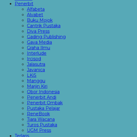
Penerbit
Alfabeta
Alvabet
Buku Mojok
Cantrik Pustaka
Diva Press
Gading Publishing
Gava Media
Graha Ilmu
Interlude
Ircisod
Jalasutra
Javanica
LKiS
Manggu
Marjin Kiri
Obor Indonesia
Penerbit Andi
Penerbit Ombak
Pustaka Pelajar
ReneBook
Tiara Wacana
Turos Pustaka
UGM Press
Terlaris