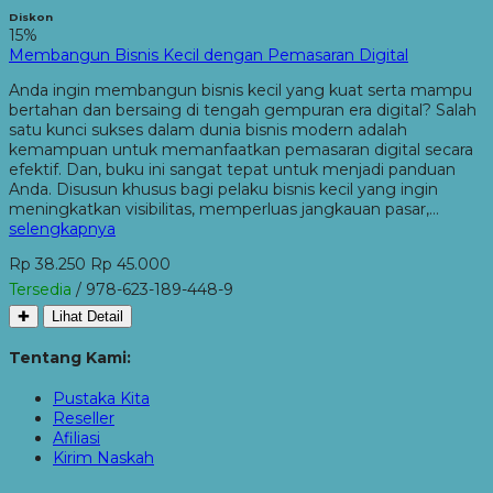
Diskon
15%
Membangun Bisnis Kecil dengan Pemasaran Digital
Anda ingin membangun bisnis kecil yang kuat serta mampu
bertahan dan bersaing di tengah gempuran era digital? Salah
satu kunci sukses dalam dunia bisnis modern adalah
kemampuan untuk memanfaatkan pemasaran digital secara
efektif. Dan, buku ini sangat tepat untuk menjadi panduan
Anda. Disusun khusus bagi pelaku bisnis kecil yang ingin
meningkatkan visibilitas, memperluas jangkauan pasar,…
selengkapnya
Rp 38.250
Rp 45.000
Tersedia
/ 978-623-189-448-9
✚
Lihat Detail
Tentang Kami:
Pustaka Kita
Reseller
Afiliasi
Kirim Naskah