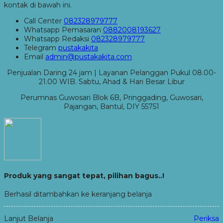
kontak di bawah ini.
Call Center
082328979777
Whatsapp
Pemasaran
0882008193627
Whatsapp
Redaksi
082328979777
Telegram
pustakakita
Email
admin@pustakakita.com
Penjualan Daring 24 jam | Layanan Pelanggan Pukul 08.00-
21.00 WIB. Sabtu, Ahad & Hari Besar Libur
Perumnas Guwosari Blok 6B, Pringgading, Guwosari,
Pajangan, Bantul, DIY 55751
Produk yang sangat tepat, pilihan bagus..!
Berhasil ditambahkan ke keranjang belanja
Lanjut Belanja
Periksa