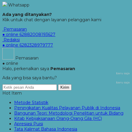
Whatsapp
Ada yang ditanyakan?
Klik untuk chat dengan layanan pelanggan kami
Pemasaran
● online
62882008193627
Redaksi
● online
6282328979777
Pemasaran
● online
Halo, perkenalkan saya
Pemasaran
baru saja
Ada yang bisa saya bantu?
baru saja
Kirim
Hot Item
Metode Statistik
Peningkatan Kualitas Pelayanan Publik di Indonesia
Bangunan Teori: Metodologi Penelitian untuk Bidang
Kitab Kebijaksanaan Orang-Orang Gila (HC)
Apresiasi Puisi
Tata Kalimat Bahasa Indonesia