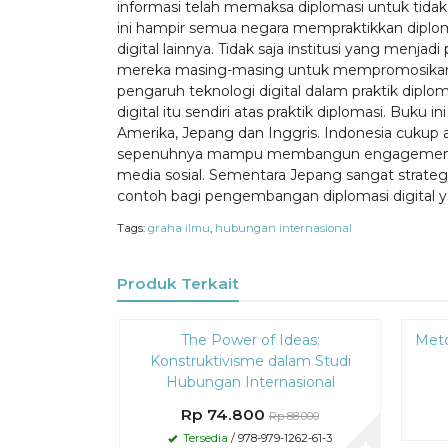
informasi telah memaksa diplomasi untuk tidak 
ini hampir semua negara mempraktikkan diploma
digital lainnya. Tidak saja institusi yang menja
mereka masing-masing untuk mempromosikan 
pengaruh teknologi digital dalam praktik diplom
digital itu sendiri atas praktik diplomasi. Buku 
Amerika, Jepang dan Inggris. Indonesia cukup
sepenuhnya mampu membangun engagement. Amer
media sosial. Sementara Jepang sangat strat
contoh bagi pengembangan diplomasi digital 
Tags:
graha ilmu
,
hubungan internasional
Produk Terkait
Diskon
Diskon
The Power of Ideas:
Meto
15%
15%
Konstruktivisme dalam Studi
Hubungan Internasional
Rp 74.800
Rp 88.000
Tersedia
/ 978-979-1262-61-3
✚