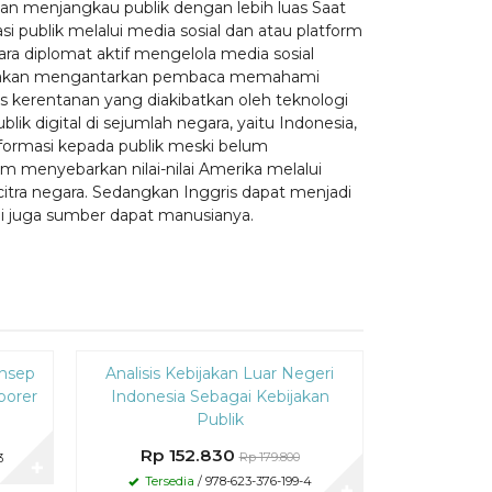
 dan menjangkau publik dengan lebih luas Saat
 publik melalui media sosial dan atau platform
 para diplomat aktif mengelola media sosial
ng akan mengantarkan pembaca memahami
gus kerentanan yang diakibatkan oleh teknologi
blik digital di sejumlah negara, yaitu Indonesia,
formasi kepada publik meski belum
menyebarkan nilai-nilai Amerika melalui
tra negara. Sedangkan Inggris dapat menjadi
i juga sumber dapat manusianya.
Diskon
Diskon
onsep
Analisis Kebijakan Luar Negeri
Kawasan Pe
15%
15%
porer
Indonesia Sebagai Kebijakan
Publik
Rp 
Rp 152.830
Rp 179.800
3
Tersed
✚
Tersedia
/ 978-623-376-199-4
✚