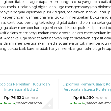
lagi bersifat elitis agar dapat membangun citra yang lebih baik
si melalui teknologi digital dan juga mengembangkan diplomasi
di penyelenggara diplomasi publik digital, melainkan individu atau
kepentingan luar nasionalnya. Buku ini merupakan buku ya
asi, kontribusi penting teknologi digital dalam diplomasi sekali
ini juga akan memberikan sejumlah studi kasus praktik diplomasi pu
 aktif dalam mempergunakan media sosial dalam memberikan in
ika juga sangat aktif bahkan dapat dikatakan agresif dalam 
egis dalam mempergunakan media sosialnya untuk membangun ci
yang cukup baik karena tidak hanya membangun teknologi tetap
Diskon
dologi Penelitian Hubungan
Diplomasi Kemanusiaan; K
15%
Internasional Edisi 2
Perdebatan Isu-isu Kontem
Rp 76.330
Rp 88.230
Rp 89.800
Rp 103.800
Tersedia
/ 978-602-5879-70-8
Tersedia
/ 978-602-262-973-
✚