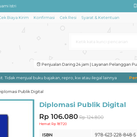
ami Istri
Cek Biaya Kirim
Konfirmasi
Cek Resi
Syarat & Ketentuan
an Moral
Kewirausahaan Kompetensi Keahli
ebasan
 Intisari Filsafatnya
Penjualan Daring 24 jam | Layanan Pelanggan Puk
an Analisis Ego
Tidak menjual buku bajakan, repro, kw atau ilegal lainnya
Pengi
yuran Hijau
asar
iplomasi Publik Digital
Diplomasi Publik Digital
Rp 106.080
Rp 124.800
Hemat Rp 18.720
ISBN
978-623-228-848-5