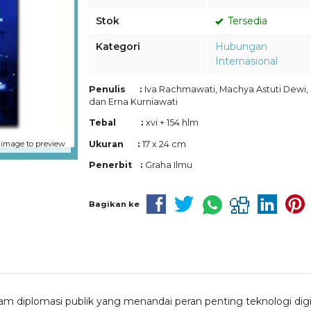
Stok
Tersedia
Kategori
Hubungan
Internasional
Penulis :
Iva Rachmawati, Machya Astuti Dewi,
dan Erna Kurniawati
Tebal :
xvi + 154 hlm
Ukuran :
17 x 24 cm
 image to preview
Penerbit :
Graha Ilmu
Bagikan ke
am diplomasi publik yang menandai peran penting teknologi dig