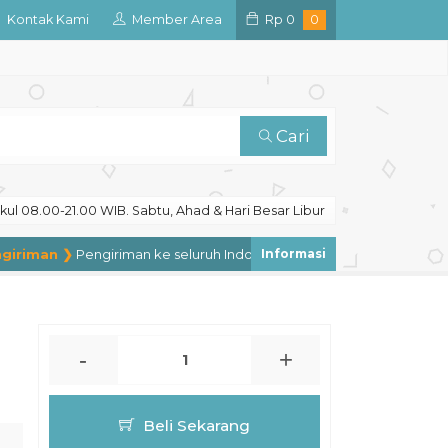
Kontak Kami
Member Area
Rp
0
0
Cari
ul 08.00-21.00 WIB. Sabtu, Ahad & Hari Besar Libur
riman ❯
Pengiriman ke seluruh Indonesia, pengiriman ke luar negeri 
-
+
Beli Sekarang