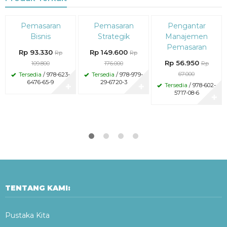
Diskon
Diskon
Diskon
Pemasaran
Pemasaran
Pengantar
15%
15%
15%
Bisnis
Strategik
Manajemen
Pemasaran
Rp 93.330
Rp 149.600
Rp
Rp
Rp 56.950
109.800
176.000
Rp
67.000
Tersedia
/ 978-623-
Tersedia
/ 978-979-
6476-65-9
29-6720-3
Tersedia
/ 978-602-
✚
✚
5717-08-6
✚
TENTANG KAMI:
Pustaka Kita