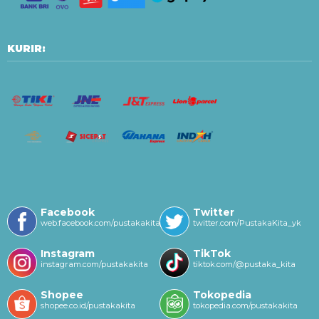
KURIR:
Facebook
Twitter
web.facebook.com/pustakakitayk/
twitter.com/PustakaKita_yk
Instagram
TikTok
instagram.com/pustakakita
tiktok.com/@pustaka_kita
Shopee
Tokopedia
shopee.co.id/pustakakita
tokopedia.com/pustakakita