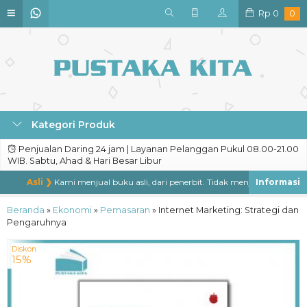
Rp
0
0
Kategori Produk
Penjualan Daring 24 jam | Layanan Pelanggan Pukul 08.00-21.00
WIB. Sabtu, Ahad & Hari Besar Libur
Asli ❯
Kami menjual buku asli, dari penerbit. Tidak menjual buku bajakan,
Beranda
»
Ekonomi
»
Pemasaran
»
Internet Marketing: Strategi dan
Pengaruhnya
Diskon
15%