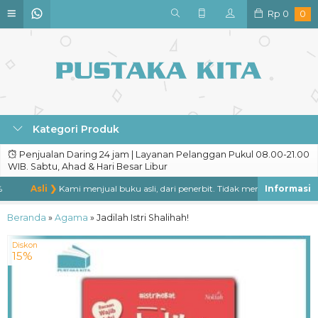
Rp
0
0
Kategori Produk
Penjualan Daring 24 jam | Layanan Pelanggan Pukul 08.00-21.00
WIB. Sabtu, Ahad & Hari Besar Libur
Asli ❯
Kami menjual buku asli, dari penerbit. Tidak menjual buku bajakan
Beranda
»
Agama
»
Jadilah Istri Shalihah!
Diskon
15%