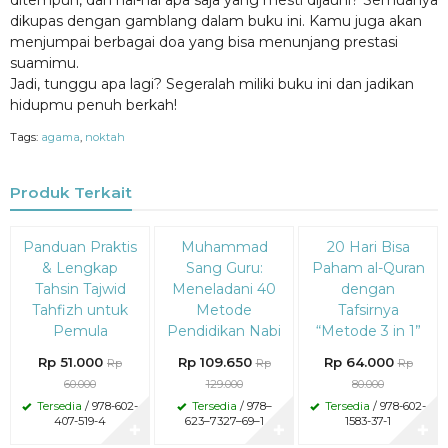
dikupas dengan gamblang dalam buku ini. Kamu juga akan
menjumpai berbagai doa yang bisa menunjang prestasi
suamimu.
Jadi, tunggu apa lagi? Segeralah miliki buku ini dan jadikan
hidupmu penuh berkah!
Tags:
agama
,
noktah
Produk Terkait
Diskon
Diskon
Diskon
Panduan Praktis
Muhammad
20 Hari Bisa
15%
15%
20%
& Lengkap
Sang Guru:
Paham al-Quran
Tahsin Tajwid
Meneladani 40
dengan
Tahfizh untuk
Metode
Tafsirnya
Pemula
Pendidikan Nabi
“Metode 3 in 1”
Rp 51.000
Rp 109.650
Rp 64.000
Rp
Rp
Rp
60.000
129.000
80.000
Tersedia
/ 978-602-
Tersedia
/ 978–
Tersedia
/ 978-602-
407-519-4
623–7327–69–1
1583-37-1
✚
✚
✚