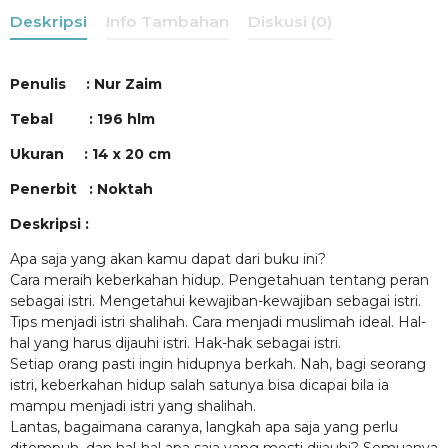
Deskripsi
Info Tambahan
Diskusi (0)
Penulis : Nur Zaim
Tebal : 196 hlm
Ukuran : 14 x 20 cm
Penerbit : Noktah
Deskripsi :
Apa saja yang akan kamu dapat dari buku ini?
Cara meraih keberkahan hidup. Pengetahuan tentang peran
sebagai istri. Mengetahui kewajiban-kewajiban sebagai istri.
Tips menjadi istri shalihah. Cara menjadi muslimah ideal. Hal-
hal yang harus dijauhi istri. Hak-hak sebagai istri.
Setiap orang pasti ingin hidupnya berkah. Nah, bagi seorang
istri, keberkahan hidup salah satunya bisa dicapai bila ia
mampu menjadi istri yang shalihah.
Lantas, bagaimana caranya, langkah apa saja yang perlu
ditempuh, dan hal-hal apa saja yang mesti dijauhi? Semuanya