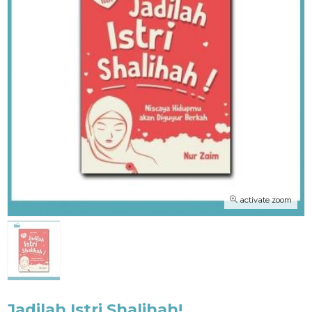
activate zoom
Jadilah Istri Shalihah!