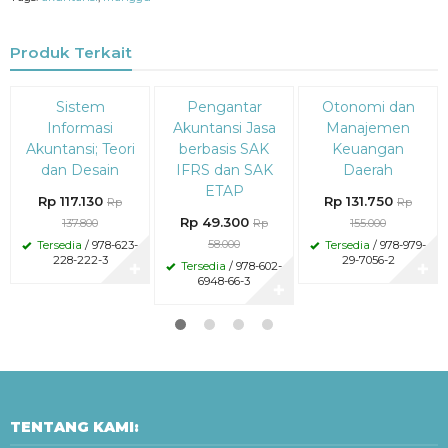
Produk Terkait
Diskon
Diskon
Diskon
Sistem
Pengantar
Otonomi dan
15%
15%
15%
Informasi
Akuntansi Jasa
Manajemen
Akuntansi; Teori
berbasis SAK
Keuangan
dan Desain
IFRS dan SAK
Daerah
ETAP
Rp 117.130
Rp 131.750
Rp
Rp
Rp 49.300
137.800
Rp
155.000
58.000
Tersedia
/ 978-623-
Tersedia
/ 978-979-
228-222-3
29-7056-2
Tersedia
/ 978-602-
✚
✚
6948-66-3
✚
TENTANG KAMI: