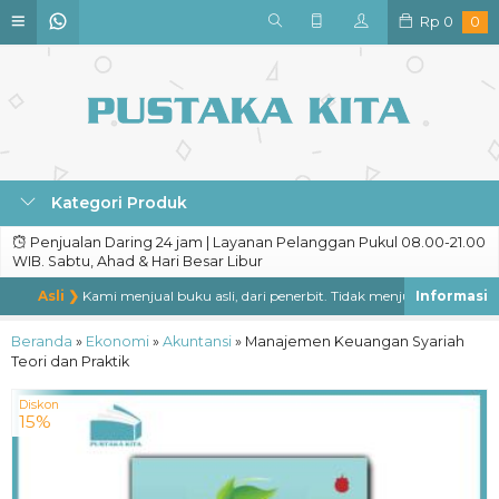
Rp
0
0
Kategori Produk
Penjualan Daring 24 jam | Layanan Pelanggan Pukul 08.00-21.00
WIB. Sabtu, Ahad & Hari Besar Libur
Asli ❯
Kami menjual buku asli, dari penerbit. Tidak menjual buku bajakan,
Beranda
»
Ekonomi
»
Akuntansi
»
Manajemen Keuangan Syariah
Teori dan Praktik
Diskon
15%