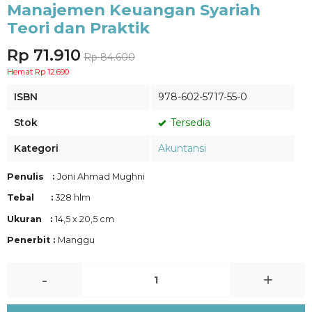
Manajemen Keuangan Syariah
Teori dan Praktik
Rp 71.910
Rp 84.600
Hemat Rp 12.690
ISBN
978-602-5717-55-0
Stok
Tersedia
Kategori
Akuntansi
Penulis :
Joni Ahmad Mughni
Tebal :
328 hlm
Ukuran :
14,5 x 20,5 cm
Penerbit :
Manggu
-
+