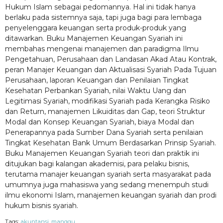
Hukum Islam sebagai pedomannya. Hal ini tidak hanya
berlaku pada sistemnya saja, tapi juga bagi para lembaga
penyelenggara keuangan serta produk-produk yang
ditawarkan. Buku Manajemen Keuangan Syariah ini
membahas mengenai manajemen dan paradigma Ilmu
Pengetahuan, Perusahaan dan Landasan Akad Atau Kontrak,
peran Manajer Keuangan dan Aktualisasi Syariah Pada Tujuan
Perusahaan, laporan Keuangan dan Penilaian Tingkat
Kesehatan Perbankan Syariah, nilai Waktu Uang dan
Legitimasi Syariah, modifikasi Syariah pada Kerangka Risiko
dan Return, manajemen Likuiditas dan Gap, teori Struktur
Modal dan Konsep Keuangan Syariah, biaya Modal dan
Penerapannya pada Sumber Dana Syariah serta penilaian
Tingkat Kesehatan Bank Umum Berdasarkan Prinsip Syariah.
Buku Manajemen Keuangan Syariah teori dan praktik ini
ditujukan bagi kalangan akademisi, para pelaku bisnis,
terutama manajer keuangan syariah serta masyarakat pada
umumnya juga mahasiswa yang sedang menempuh studi
ilmu ekonomi Islam, manajemen keuangan syariah dan prodi
hukum bisnis syariah.
Tags:
akuntansi
,
manggu