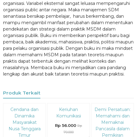
organisasi. Variabel eksternal sangat leluasa mempengaruhi
organisasi public antar negara. Maka manajemen SDM
senantiasa bersikap pembelajar, harus berkembang, dan
mampu mengambil manfaat perubahan dalam menentukan
pendekatan dan strategi dalam praktik MSDM dalam
organisasi publik. Buku ini memberikan perspektif baru bagi
pembaca, baik akademisi, mahasiswa, praktisi, politisi maupun
para pelaku organisasi publik. Dengan buku ini maka mindset
dalam memahami MSDM pada tataran teoretis maupun
praktis dapat terbentuk dengan melihat konteks dan
masalahnya. Membaca buku ini menjadikan cara pandang
lengkap dan akurat baik tataran teoretisi maupun praktisi.
Produk Terkait
Diskon
Diskon
Diskon
Cendana dan
Keriuhan
Demi Persatuan:
15%
20%
15%
Dinamika
Komunikasi
Memahami dan
Masyarakat
Memaknai
Rp 56.000
Rp
Nusa Tenggara
Pancasila dalam
70.000
Timur
Pemikiran