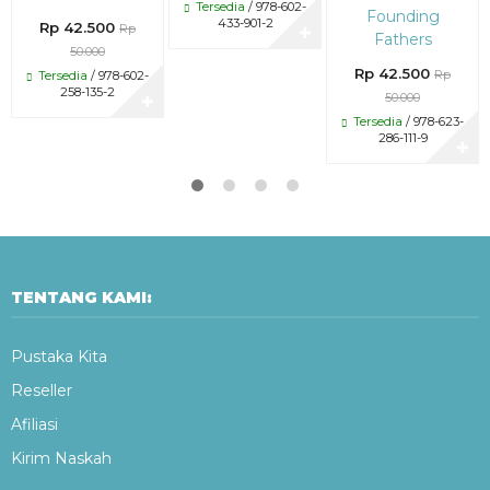
Tersedia
/ 978-602-
Founding
433-901-2
Rp 42.500
Rp
✚
Fathers
50.000
Rp 42.500
Rp
Tersedia
/ 978-602-
258-135-2
50.000
✚
Tersedia
/ 978-623-
286-111-9
✚
TENTANG KAMI:
Pustaka Kita
Reseller
Afiliasi
Kirim Naskah