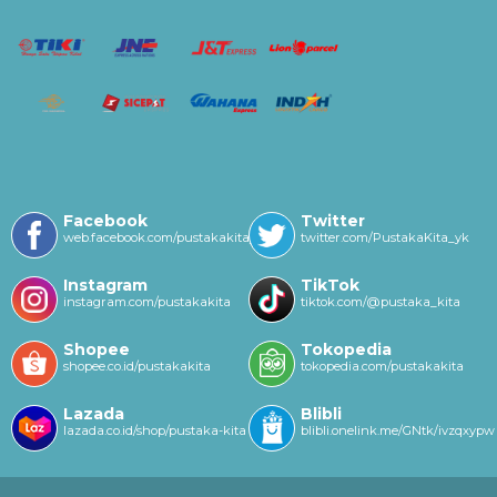
Facebook
Twitter
web.facebook.com/pustakakitayk/
twitter.com/PustakaKita_yk
Instagram
TikTok
instagram.com/pustakakita
tiktok.com/@pustaka_kita
Shopee
Tokopedia
shopee.co.id/pustakakita
tokopedia.com/pustakakita
Lazada
Blibli
lazada.co.id/shop/pustaka-kita
blibli.onelink.me/GNtk/ivzqxypw