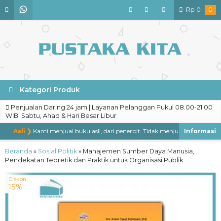
Rp
0
0
Kategori Produk
Penjualan Daring 24 jam | Layanan Pelanggan Pukul 08.00-21.00
WIB. Sabtu, Ahad & Hari Besar Libur
Asli ❯
Kami menjual buku asli, dari penerbit. Tidak menjual buku bajakan, 
Beranda
»
Sosial Politik
»
Manajemen Sumber Daya Manusia,
Pendekatan Teoretik dan Praktik untuk Organisasi Publik
Diskon
15%