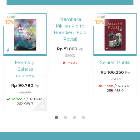
Diskon
Diskon
Diskon
Membaca
15%
15%
15%
Pikiran Pierre
Bourdieu (Edisi
Revisi)
Rp 51.000
Rp
60.000
Morfologi
Sejarah Publik
Habis
Bahasa
Rp 106.250
Rp
Indonesia
125.000
Rp 90.780
Rp
Habis
/ 978-602-
258-465-0
106.800
Tersedia
/ 978-602-
262-959-7
✚