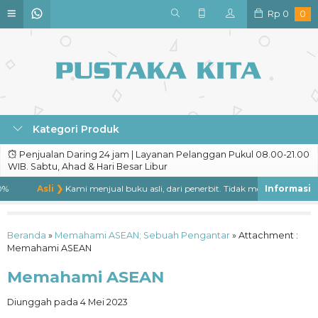
Rp
0
0
Kategori Produk
Penjualan Daring 24 jam | Layanan Pelanggan Pukul 08.00-21.00
WIB. Sabtu, Ahad & Hari Besar Libur
%
Asli ❯
Kami menjual buku asli, dari penerbit. Tidak menjual buku bajak
Beranda
»
Memahami ASEAN; Sebuah Pengantar
» Attachment :
Memahami ASEAN
Memahami ASEAN
Diunggah pada 4 Mei 2023