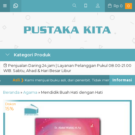
Rp
0
0
Kategori Produk
Penjualan Daring 24 jam | Layanan Pelanggan Pukul 08.00-21.00
WIB. Sabtu, Ahad & Hari Besar Libur
Asli ❯
Kami menjual buku asli, dari penerbit. Tidak menjual buku bajakan
Beranda
»
Agama
»
Mendidik Buah Hati dengan Hati
Diskon
15%