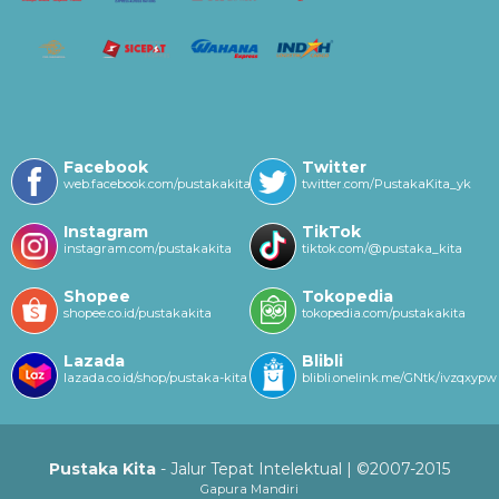
Facebook
Twitter
web.facebook.com/pustakakitayk/
twitter.com/PustakaKita_yk
Instagram
TikTok
instagram.com/pustakakita
tiktok.com/@pustaka_kita
Shopee
Tokopedia
shopee.co.id/pustakakita
tokopedia.com/pustakakita
Lazada
Blibli
lazada.co.id/shop/pustaka-kita
blibli.onelink.me/GNtk/ivzqxypw
Pustaka Kita
- Jalur Tepat Intelektual | ©2007-2015
Gapura Mandiri