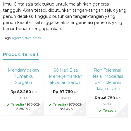
ilmu. Cinta saja tak cukup untuk melahirkan generasi
tangguh. Akan tetapi, dibutuhkan tangan-tangan sejuk yang
penuh dedikasi tinggi, dibutuhkan tangan-tangan yang
penuh kearifan sehingga kelak lahir generasi penerus yang
benar-benar mengagumkan.
Tags:
agama
,
diva press
Produk Terkait
Diskon
Diskon
Diskon
Mendambakan
60 Hari Bisa
Fiqh Toleransi;
15%
15%
15%
Rumahku
Menerjemahkan
Nalar Moderasi
Surgaku
al-Quran Sendiri
dan Toleransi
dalam Islam
Rp 82.280
Rp 97.750
Rp
Rp
Rp 46.750
96.800
115.000
Rp
55.000
Tersedia
/ 978-602-
Tersedia
/ 978-602-
51387-8-2
1583-03-6
Tersedia
✚
✚
✚