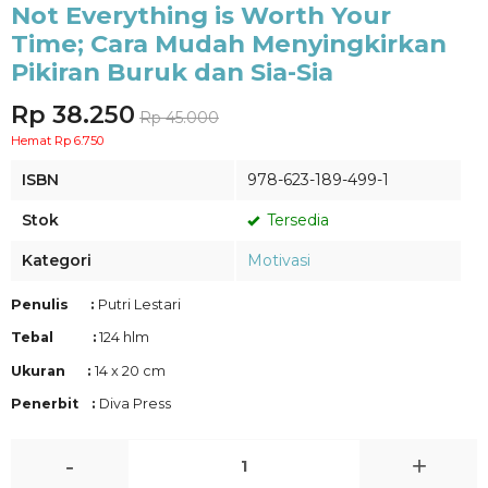
Not Everything is Worth Your
Time; Cara Mudah Menyingkirkan
Pikiran Buruk dan Sia-Sia
Rp 38.250
Rp 45.000
Hemat Rp 6.750
ISBN
978-623-189-499-1
Stok
Tersedia
Kategori
Motivasi
Penulis :
Putri Lestari
Tebal :
124 hlm
Ukuran :
14 x 20 cm
Penerbit :
Diva Press
-
+