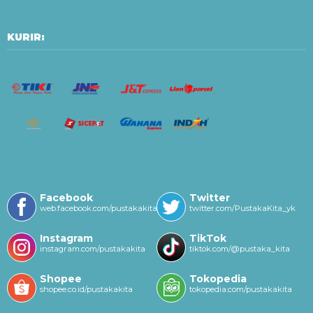
KURIR:
Facebook
Twitter
web.facebook.com/pustakakitayk/
twitter.com/PustakaKita_yk
Instagram
TikTok
instagram.com/pustakakita
tiktok.com/@pustaka_kita
Shopee
Tokopedia
shopee.co.id/pustakakita
tokopedia.com/pustakakita