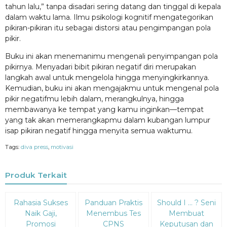
tahun lalu,” tanpa disadari sering datang dan tinggal di kepala
dalam waktu lama. Ilmu psikologi kognitif mengategorikan
pikiran-pikiran itu sebagai distorsi atau pengimpangan pola
pikir.
Buku ini akan menemanimu mengenali penyimpangan pola
pikirnya. Menyadari bibit pikiran negatif diri merupakan
langkah awal untuk mengelola hingga menyingkirkannya.
Kemudian, buku ini akan mengajakmu untuk mengenal pola
pikir negatifmu lebih dalam, merangkulnya, hingga
membawanya ke tempat yang kamu inginkan—tempat
yang tak akan memerangkapmu dalam kubangan lumpur
isap pikiran negatif hingga menyita semua waktumu.
Tags:
diva press
,
motivasi
Produk Terkait
Diskon
Diskon
Diskon
Rahasia Sukses
Panduan Praktis
Should I … ? Seni
15%
15%
15%
Naik Gaji,
Menembus Tes
Membuat
Promosi
CPNS
Keputusan dan