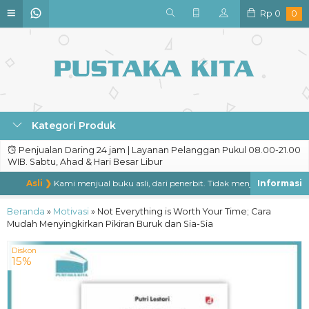
Rp
0
0
Kategori Produk
Penjualan Daring 24 jam | Layanan Pelanggan Pukul 08.00-21.00
WIB. Sabtu, Ahad & Hari Besar Libur
Asli ❯
Kami menjual buku asli, dari penerbit. Tidak menjual buku bajakan,
Beranda
»
Motivasi
»
Not Everything is Worth Your Time; Cara
Mudah Menyingkirkan Pikiran Buruk dan Sia-Sia
Diskon
15%