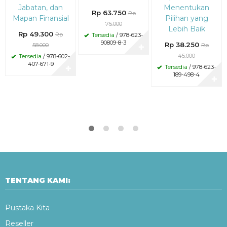
Jabatan, dan
Menentukan
Rp 63.750
Rp
Mapan Finansial
Pilihan yang
75.000
Lebih Baik
Rp 49.300
Rp
Tersedia
/ 978-623-
90809-8-3
Rp 38.250
58.000
Rp
✚
45.000
Tersedia
/ 978-602-
407-671-9
Tersedia
/ 978-623-
✚
189-498-4
✚
TENTANG KAMI:
Pustaka Kita
Reseller