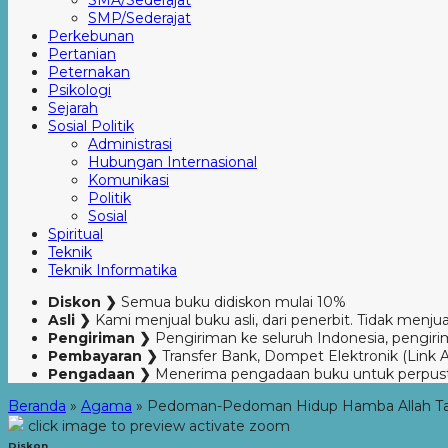
SMA/Sederajat
SMP/Sederajat
Perkebunan
Pertanian
Peternakan
Psikologi
Sejarah
Sosial Politik
Administrasi
Hubungan Internasional
Komunikasi
Politik
Sosial
Spiritual
Teknik
Teknik Informatika
Diskon ❯
Semua buku didiskon mulai 10%
Asli ❯
Kami menjual buku asli, dari penerbit. Tidak menjual
Pengiriman ❯
Pengiriman ke seluruh Indonesia, pengirim
Pembayaran ❯
Transfer Bank, Dompet Elektronik (Link 
Pengadaan ❯
Menerima pengadaan buku untuk perpus
Beranda
»
Agama
»
Pedoman-Pedoman Hidup Hamba Allah Ta’a
click image to preview
activate zoom
Diskon