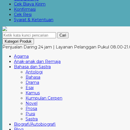
Cek Biaya Kirim
Konfirmasi
Cek Resi
Syarat & Ketentuan
Cari
Kategori Produk
Penjualan Daring 24 jam | Layanan Pelanggan Pukul 08.00-21.
Agama
Anak-anak dan Remaja
Bahasa dan Sastra
Antologi
Bahasa
Drama
Esai
Kamus
Kumpulan Cerpen
Novel
Prosa
Puisi
Sastra
Biografi/Autobiografi
Blog