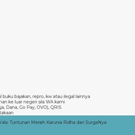
 buku bajakan, repro, kw atau ilegal lainnya
an ke luar negeri sila WA kami
Aja, Dana, Go Pay, OVO), QRIS
takaan
la: Tuntunan Meraih Karunia Ridha dan SurgaNya