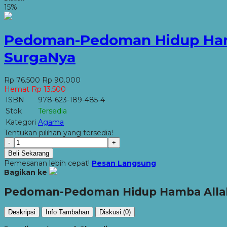
15%
Pedoman-Pedoman Hidup Hamba
SurgaNya
Rp 76.500
Rp 90.000
Hemat Rp 13.500
ISBN
978-623-189-485-4
Stok
Tersedia
Kategori
Agama
Tentukan pilihan yang tersedia!
-
+
Beli Sekarang
Pemesanan lebih cepat!
Pesan Langsung
Bagikan ke
Pedoman-Pedoman Hidup Hamba Allah 
Deskripsi
Info Tambahan
Diskusi (0)