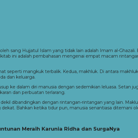
is oleh sang Hujjatul Islam yang tidak lain adalah Imam al-Ghaza
i kitab ini adalah pembahasan mengenai empat macam rintangan b
rlihat seperti mangkuk terbalik. Kedua, makhluk. Di antara mak
da dan keluarga.
yelusup ke dalam diri manusia dengan sedemikian leluasa. Setan j
aran dan perbuatan terlarang.
dekil dibandingkan dengan rintangan-rintangan yang lain. Maklu
 dekat. Bahkan ketika tidur pun, manusia senantiasa ditemani ole
ntunan Meraih Karunia Ridha dan SurgaNya