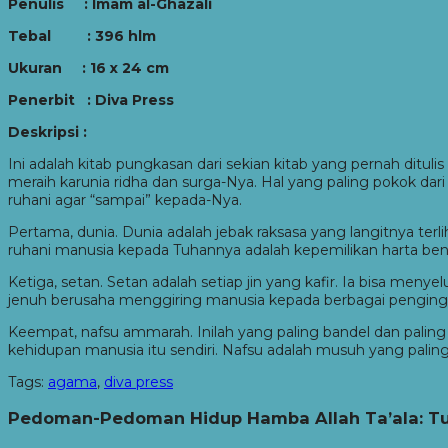
Penulis :
Imam al-Ghazali
Tebal : 396 hlm
Ukuran : 16 x 24 cm
Penerbit : Diva Press
Deskripsi :
Ini adalah kitab pungkasan dari sekian kitab yang pernah ditul
meraih karunia ridha dan surga-Nya. Hal yang paling pokok dar
ruhani agar “sampai” kepada-Nya.
Pertama, dunia. Dunia adalah jebak raksasa yang langitnya te
ruhani manusia kepada Tuhannya adalah kepemilikan harta ben
Ketiga, setan. Setan adalah setiap jin yang kafir. Ia bisa men
jenuh berusaha menggiring manusia kepada berbagai pengingk
Keempat, nafsu ammarah. Inilah yang paling bandel dan paling 
kehidupan manusia itu sendiri. Nafsu adalah musuh yang paling
Tags:
agama
,
diva press
Pedoman-Pedoman Hidup Hamba Allah Ta’ala: Tu