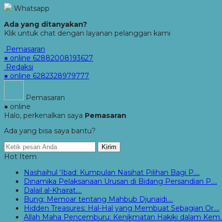
Whatsapp
Ada yang ditanyakan?
Klik untuk chat dengan layanan pelanggan kami
Pemasaran
● online
62882008193627
Redaksi
● online
6282328979777
Pemasaran
● online
Halo, perkenalkan saya
Pemasaran
Ada yang bisa saya bantu?
Kirim
Hot Item
Nashaihul ‘Ibad: Kumpulan Nasihat Pilihan Bagi P....
Dinamika Pelaksanaan Urusan di Bidang Persandian P....
Dalail al-Khairat....
Bung: Memoar tentang Mahbub Djunaidi....
Hidden Treasures: Hal-Hal yang Membuat Sebagian Or....
Allah Maha Pencemburu: Kenikmatan Hakiki dalam Kem..