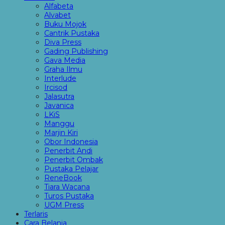
Alfabeta
Alvabet
Buku Mojok
Cantrik Pustaka
Diva Press
Gading Publishing
Gava Media
Graha Ilmu
Interlude
Ircisod
Jalasutra
Javanica
LKiS
Manggu
Marjin Kiri
Obor Indonesia
Penerbit Andi
Penerbit Ombak
Pustaka Pelajar
ReneBook
Tiara Wacana
Turos Pustaka
UGM Press
Terlaris
Cara Belanja