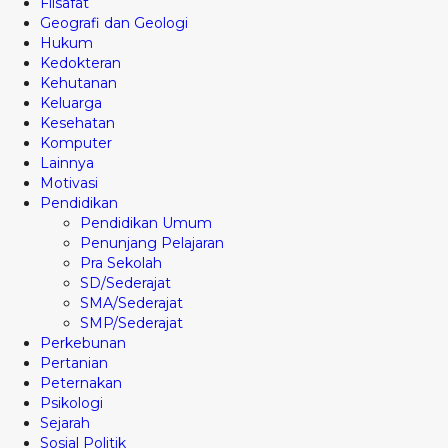
Filsafat
Geografi dan Geologi
Hukum
Kedokteran
Kehutanan
Keluarga
Kesehatan
Komputer
Lainnya
Motivasi
Pendidikan
Pendidikan Umum
Penunjang Pelajaran
Pra Sekolah
SD/Sederajat
SMA/Sederajat
SMP/Sederajat
Perkebunan
Pertanian
Peternakan
Psikologi
Sejarah
Sosial Politik