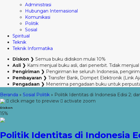
Administrasi
Hubungan Internasional
Komunikasi
Politik
Sosial
Spiritual
Teknik
Teknik Informatika
Diskon ❯
Semua buku didiskon mulai 10%
Asli ❯
Kami menjual buku asli, dari penerbit. Tidak menjual 
Pengiriman ❯
Pengiriman ke seluruh Indonesia, pengirima
Pembayaran ❯
Transfer Bank, Dompet Elektronik (Link Aj
Pengadaan ❯
Menerima pengadaan buku untuk perpust
Beranda
»
Sosial Politik
»
Politik Identitas di Indonesia Edisi 2;
click image to preview
activate zoom
Diskon
15%
Politik Identitas di Indonesia 