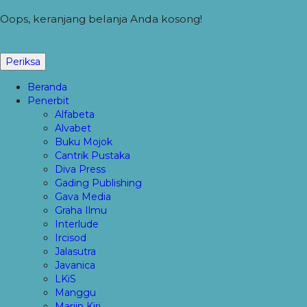
Oops, keranjang belanja Anda kosong!
Periksa
Beranda
Penerbit
Alfabeta
Alvabet
Buku Mojok
Cantrik Pustaka
Diva Press
Gading Publishing
Gava Media
Graha Ilmu
Interlude
Ircisod
Jalasutra
Javanica
LKiS
Manggu
Marjin Kiri