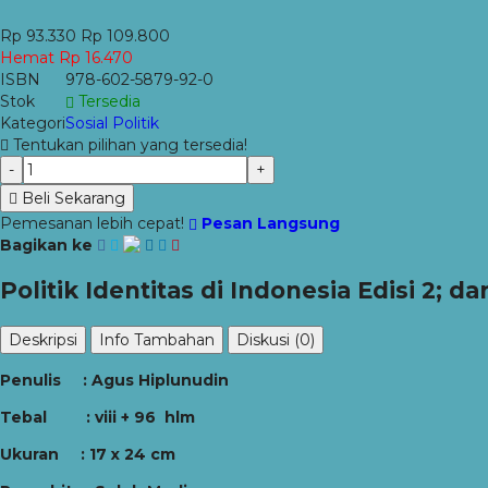
Rp 93.330
Rp 109.800
Hemat Rp 16.470
ISBN
978-602-5879-92-0
Stok
Tersedia
Kategori
Sosial Politik
Tentukan pilihan yang tersedia!
-
+
Beli Sekarang
Pemesanan lebih cepat!
Pesan Langsung
Bagikan ke
Politik Identitas di Indonesia Edisi 2;
Deskripsi
Info Tambahan
Diskusi (0)
Penulis
:
Agus Hiplunudin
Tebal
:
viii + 96
hlm
Ukuran
: 1
7
x 2
4
cm