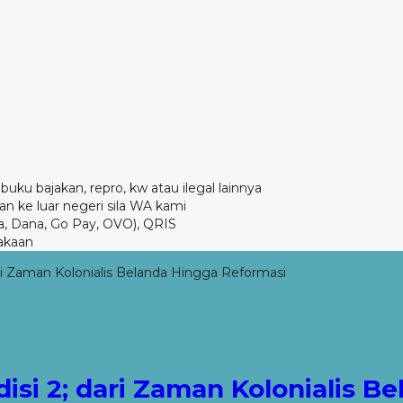
buku bajakan, repro, kw atau ilegal lainnya
n ke luar negeri sila WA kami
a, Dana, Go Pay, OVO), QRIS
akaan
 dari Zaman Kolonialis Belanda Hingga Reformasi
Edisi 2; dari Zaman Kolonialis 