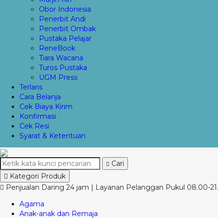
Obor Indonesia
Penerbit Andi
Penerbit Ombak
Pustaka Pelajar
ReneBook
Tiara Wacana
Turos Pustaka
UGM Press
Terlaris
Cara Belanja
Cek Biaya Kirim
Konfirmasi
Cek Resi
Syarat & Ketentuan
Cari
Kategori Produk
Penjualan Daring 24 jam | Layanan Pelanggan Pukul 08.00-21.
Agama
Anak-anak dan Remaja