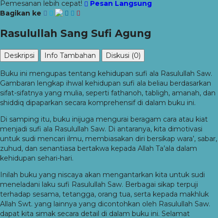
Pemesanan lebih cepat!
Pesan Langsung
Bagikan ke
Rasulullah Sang Sufi Agung
Deskripsi
Info Tambahan
Diskusi (0)
Buku ini mengupas tentang kehidupan sufi ala Rasulullah Saw.
Gambaran lengkap ihwal kehidupan sufi ala beliau berdasarkan
sifat-sifatnya yang mulia, seperti fathanoh, tabligh, amanah, dan
shiddiq dipaparkan secara komprehensif di dalam buku ini.
Di samping itu, buku inijuga mengurai beragam cara atau kiat
menjadi sufi ala Rasulullah Saw. Di antaranya, kita dimotivasi
untuk sudi mencari ilmu, membiasakan diri bersikap wara’, sabar,
zuhud, dan senantiasa bertakwa kepada Allah Ta’ala dalam
kehidupan sehari-hari.
Inilah buku yang niscaya akan mengantarkan kita untuk sudi
meneladani laku sufi Rasulullah Saw. Berbagai sikap terpuji
terhadap sesama, tetangga, orang tua, serta kepada makhluk
Allah Swt. yang lainnya yang dicontohkan oleh Rasulullah Saw.
dapat kita simak secara detail di dalam buku ini. Selamat