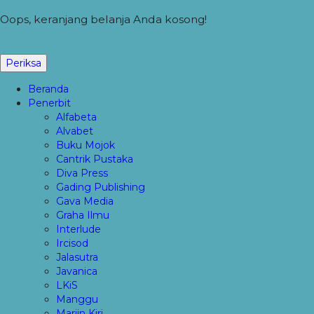
Oops, keranjang belanja Anda kosong!
Periksa
Beranda
Penerbit
Alfabeta
Alvabet
Buku Mojok
Cantrik Pustaka
Diva Press
Gading Publishing
Gava Media
Graha Ilmu
Interlude
Ircisod
Jalasutra
Javanica
LKiS
Manggu
Marjin Kiri