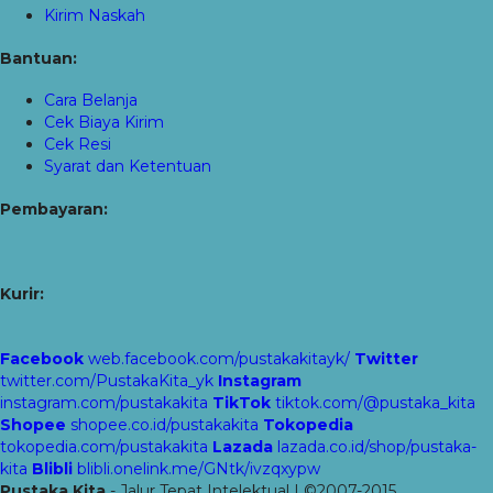
Kirim Naskah
Bantuan:
Cara Belanja
Cek Biaya Kirim
Cek Resi
Syarat dan Ketentuan
Pembayaran:
Kurir:
Facebook
web.facebook.com/pustakakitayk/
Twitter
twitter.com/PustakaKita_yk
Instagram
instagram.com/pustakakita
TikTok
tiktok.com/@pustaka_kita
Shopee
shopee.co.id/pustakakita
Tokopedia
tokopedia.com/pustakakita
Lazada
lazada.co.id/shop/pustaka-
kita
Blibli
blibli.onelink.me/GNtk/ivzqxypw
Pustaka Kita
- Jalur Tepat Intelektual | ©2007-2015