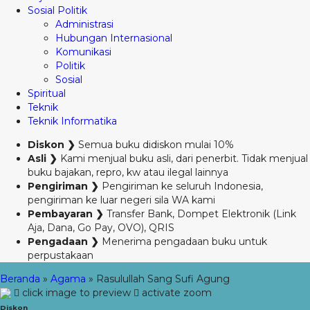
Sosial Politik
Administrasi
Hubungan Internasional
Komunikasi
Politik
Sosial
Spiritual
Teknik
Teknik Informatika
Diskon ❯
Semua buku didiskon mulai 10%
Asli ❯
Kami menjual buku asli, dari penerbit. Tidak menjual
buku bajakan, repro, kw atau ilegal lainnya
Pengiriman ❯
Pengiriman ke seluruh Indonesia,
pengiriman ke luar negeri sila WA kami
Pembayaran ❯
Transfer Bank, Dompet Elektronik (Link
Aja, Dana, Go Pay, OVO), QRIS
Pengadaan ❯
Menerima pengadaan buku untuk
perpustakaan
Beranda
»
Agama
»
Rasulullah Sang Sufi Agung
click image to preview
activate zoom
Diskon