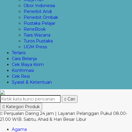
Obor Indonesia
Penerbit Andi
Penerbit Ombak
Pustaka Pelajar
ReneBook
Tiara Wacana
Turos Pustaka
UGM Press
Terlaris
Cara Belanja
Cek Biaya Kirim
Konfirmasi
Cek Resi
Syarat & Ketentuan
Cari
Kategori Produk
Penjualan Daring 24 jam | Layanan Pelanggan Pukul 08.00-
21.00 WIB. Sabtu, Ahad & Hari Besar Libur
Agama