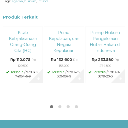
Tags:
agama
,
hukum
,
ircisod
Produk Terkait
Diskon
Diskon
Diskon
Kitab
Pulau,
Prinsip Hukum
15%
15%
15%
Kebijaksanaan
Kepulauan, dan
Pengelolaan
Orang-Orang
Negara
Hutan Bakau di
Gila (HC)
Kepulauan
Indonesia
Rp 110.075
Rp 132.600
Rp 233.580
Rp
Rp
Rp
129.500
156.000
274.800
Tersedia
/ 978-602-
Tersedia
/ 978-623-
Tersedia
/ 978-602-
74064-6-9
359-067-9
5879-20-3
✚
✚
✚