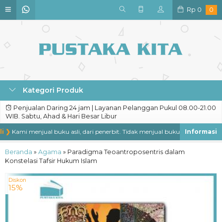
Rp
0
0
Kategori Produk
Penjualan Daring 24 jam | Layanan Pelanggan Pukul 08.00-21.00
WIB. Sabtu, Ahad & Hari Besar Libur
 ❯
Kami menjual buku asli, dari penerbit. Tidak menjual buku bajakan, repro, k
Beranda
»
Agama
»
Paradigma Teoantroposentris dalam
Konstelasi Tafsir Hukum Islam
Diskon
15%