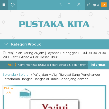
Rp
0
0
Kategori Produk
Penjualan Daring 24 jam | Layanan Pelanggan Pukul 08.00-21.00
WIB. Sabtu, Ahad & Hari Besar Libur
Asli ❯
Kami menjual buku asli, dari penerbit. Tidak menjual buku bajakan, 
Beranda
»
Sejarah
»
Ya’juj dan Ma’juj, Riwayat Sang Penghancur
Peradaban Bangsa-Bangsa di Dunia Sepanjang Zaman
Diskon
15%