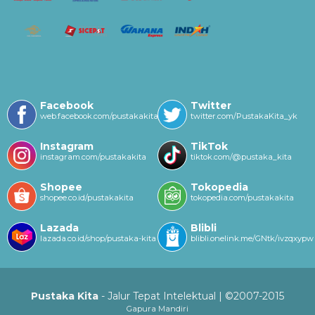
Facebook
Twitter
web.facebook.com/pustakakitayk/
twitter.com/PustakaKita_yk
Instagram
TikTok
instagram.com/pustakakita
tiktok.com/@pustaka_kita
Shopee
Tokopedia
shopee.co.id/pustakakita
tokopedia.com/pustakakita
Lazada
Blibli
lazada.co.id/shop/pustaka-kita
blibli.onelink.me/GNtk/ivzqxypw
Pustaka Kita
- Jalur Tepat Intelektual | ©2007-2015
Gapura Mandiri