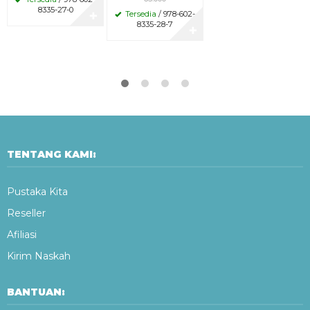
8335-27-0
Tersedia
/ 978-602-
✚
8335-28-7
✚
TENTANG KAMI:
Pustaka Kita
Reseller
Afiliasi
Kirim Naskah
BANTUAN: