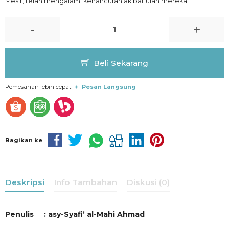
Mesir, telah mengalami kehancuran akibat ulah mereka.
-
+
Beli Sekarang
Pemesanan lebih cepat!
Pesan Langsung
Bagikan ke
Deskripsi
Info Tambahan
Diskusi (0)
Penulis : asy-Syafi’ al-Mahi Ahmad