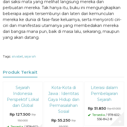
dari saksi mata yang melihat langsung mereka dan
perbuatan mereka. Tak hanya itu, buku ini mengungkapkan
beberapa aspek tersembunyi dan laten dari kemunculan
mereka ke dunia di fase-fase keluarnya, serta menyoroti ciri-
ciri dan manifestasi utamanya yang membedakan mereka
dari bangsa mana pun, baik di masa lalu, sekarang, maupun
yang akan datang.
Tags:
alvabet
,
sejarah
Produk Terkait
Diskon
Diskon
Diskon
Sejarah
Kota-Kota di
Literasi dalam
15%
15%
15%
Indonesia
Jawa : Identitas
Pembelajaran
Perspektif Lokal
Gaya Hidup dan
Sejarah
dan Global
Permasalahan
Rp 51.850
Rp 61.000
Sosial
Rp 127.500
Rp
Tersedia
/ 978-602-
556-842-8
Rp 55.250
150.000
Rp
✚
65.000
Tersedia
/ 978-602-