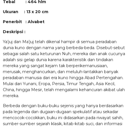
Tebal : 464 hlm
Ukuran : 13 x 20 cm
Penerbit : Alvabet
Deskripsi :
Ya’juj dan Ma’juj telah dikenal hampir di semua peradaban
dunia kuno dengan nama yang berbeda-beda. Disebut-sebut
sebagai salah satu keturunan Nuh, mereka dan anak cucunya
adalah sisi gelap dunia karena karakteristik dan tindakan
mereka yang sangat kejam tak berperikemanusiaan,
merusak, menghancurkan, dan meluluh-lantakkan banyak
peradaban manusia dari era kuno hingga Abad Pertengahan.
Mulai dari Yunani, Eropa, Persia, Timur Tengah, Asia Kecil,
China, hingga Mesir, telah mengalami kehancuran akibat ulah
mereka.
Berbeda dengan buku-buku sejenis yang hanya berdasarkan
pada legenda dan dugaan-dugaan spekulatif atau sekadar
mencocok-cocokkan, buku ini didasarkan pada riwayat sahih,
sumber-sumber sejarah klasik, kitab-kitab suci, dan informasi