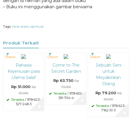
dengan isi hikmah yang ada dalam buku
– Buku ini menggunakan gambar berwarna
Tags:
rene islam
,
spiritual
Produk Terkait
Diskon
Diskon
Diskon
15%
15%
20%
Rahasia
Come to The
Sebuah Seni
Kejeniusan para
Secret Garden
untuk
Ulama Salaf
Meyakinkan
Rp 63.750
Rp
Orang
Rp 51.000
Rp
75.000
Rp 79.200
60.000
Rp
Tersedia
/ 978-602-
391-704-4
99.000
Tersedia
/ 978-623-
✚
327-248-3
Tersedia
/ 978-623-
✚
7162-51-3
✚