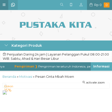
Rp
0
0
Kategori Produk
Penjualan Daring 24 jam | Layanan Pelanggan Pukul 08.00-21.00
WIB. Sabtu, Ahad & Hari Besar Libur
ya
Pengiriman ❯
Pengiriman ke seluruh Indonesia, pengiriman ke luar
Beranda
»
Motivasi
»
Pesan Cinta Mbah Moen
activate zoom
Diskon
15%