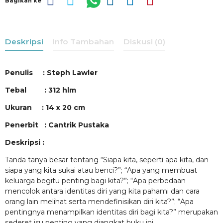
Bagikan ke
Deskripsi
Info Tambahan
Diskusi (0)
Penulis : Steph Lawler
Tebal : 312 hlm
Ukuran : 14 x 20 cm
Penerbit : Cantrik Pustaka
Deskripsi :
Tanda tanya besar tentang “Siapa kita, seperti apa kita, dan
siapa yang kita sukai atau benci?”; “Apa yang membuat
keluarga begitu penting bagi kita?”; “Apa perbedaan
mencolok antara identitas diri yang kita pahami dan cara
orang lain melihat serta mendefinisikan diri kita?”; “Apa
pentingnya menampilkan identitas diri bagi kita?” merupakan
sederet isu penting yang diangkat buku ini.