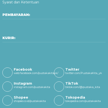
Syarat dan Ketentuan
PEMBAYARAN:
KURIR:
Facebook
Twitter
web.facebook.com/pustakakitayk/
twitter.com/PustakaKita_yk
Instagram
TikTok
instagram.com/pustakakita
tiktok.com/@pustaka_kita
Shopee
Tokopedia
shopee.co.id/pustakakita
tokopedia.com/pustakakita