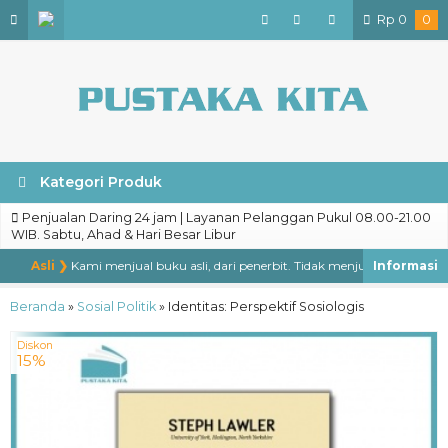
Rp
0
0
Kategori Produk
Penjualan Daring 24 jam | Layanan Pelanggan Pukul 08.00-21.00
WIB. Sabtu, Ahad & Hari Besar Libur
Asli ❯
Kami menjual buku asli, dari penerbit. Tidak menjual buku bajakan, 
Beranda
»
Sosial Politik
»
Identitas: Perspektif Sosiologis
Diskon
15%