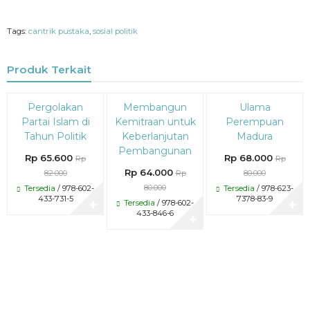
Tags:
cantrik pustaka
,
sosial politik
Produk Terkait
Diskon
Diskon
Diskon
Pergolakan
Membangun
Ulama
20%
20%
15%
Partai Islam di
Kemitraan untuk
Perempuan
Tahun Politik
Keberlanjutan
Madura
Pembangunan
Rp 65.600
Rp 68.000
Rp
Rp
Rp 64.000
82.000
Rp
80.000
80.000
Tersedia
/ 978-602-
Tersedia
/ 978-623-
433-731-5
7378-83-9
Tersedia
/ 978-602-
✚
✚
433-846-6
✚