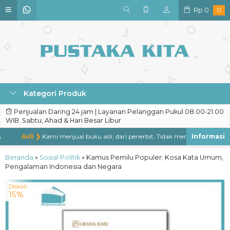
Rp
0
0
Kategori Produk
Penjualan Daring 24 jam | Layanan Pelanggan Pukul 08.00-21.00
WIB. Sabtu, Ahad & Hari Besar Libur
Asli ❯
Kami menjual buku asli, dari penerbit. Tidak menjual buku bajakan
Beranda
»
Sosial Politik
»
Kamus Pemilu Populer; Kosa Kata Umum,
Pengalaman Indonesia dan Negara
Diskon
15%