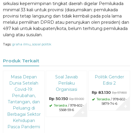
sirkulasi kepemimpinan tingkat daerah digelar Pemilukada
minimal 33 kali untuk provinsi (diasumsikan: pemilukada
provinsi tetap langsung dan tidak kembali pada pola lama
melalui pemilihan DPRD atau penunjukan olen presiden) dan
497 kali untuk kabupaten/kota, belum terhitung pemilukada
ulang atau susulan.
Tags:
graha ilmu
,
sosial politik
Produk Terkait
Diskon
Diskon
Diskon
Masa Depan
Soal Jawab
Politik Gender
15%
15%
15%
Dunia Setelah
Perilaku
Edisi 2
Covid-19:
Organisasi
Rp 83.130
Rp 97.800
Perubahan,
Rp 50.150
Rp 59.000
Tersedia
/ 978-602-
Tantangan, dan
5879-74-6
Tersedia
/ 978-602-
✚
Peluang di
5568-59-6
✚
Berbagai Sektor
Kehidupan
Pasca Pandemi