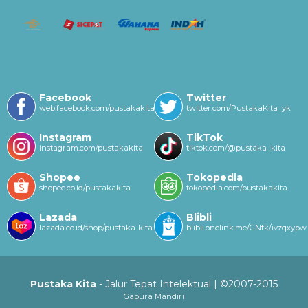
Facebook
Twitter
web.facebook.com/pustakakitayk/
twitter.com/PustakaKita_yk
Instagram
TikTok
instagram.com/pustakakita
tiktok.com/@pustaka_kita
Shopee
Tokopedia
shopee.co.id/pustakakita
tokopedia.com/pustakakita
Lazada
Blibli
lazada.co.id/shop/pustaka-kita
blibli.onelink.me/GNtk/ivzqxypw
Pustaka Kita
- Jalur Tepat Intelektual | ©2007-2015
Gapura Mandiri