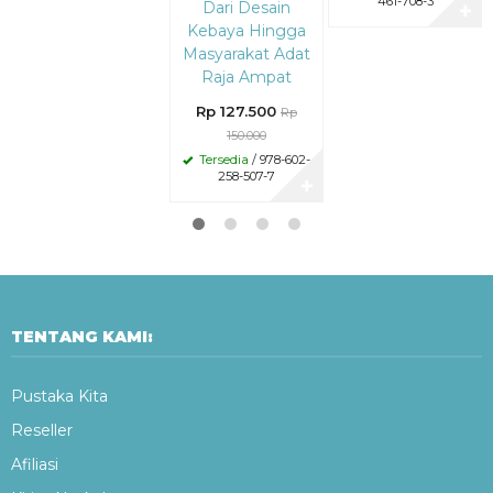
461-708-3
Dari Desain
✚
Kebaya Hingga
Masyarakat Adat
Raja Ampat
Rp 127.500
Rp
150.000
Tersedia
/ 978-602-
258-507-7
✚
TENTANG KAMI:
Pustaka Kita
Reseller
Afiliasi