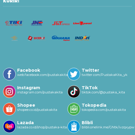
KURIR:
Facebook
Twitter
web.facebook.com/pustakakitayk/
twitter.com/PustakaKita_yk
Instagram
TikTok
instagram.com/pustakakita
tiktok.com/@pustaka_kita
Shopee
Tokopedia
shopee.co.id/pustakakita
tokopedia.com/pustakakita
Lazada
Blibli
lazada.co.id/shop/pustaka-kita
blibli.onelink.me/GNtk/ivzqxypw