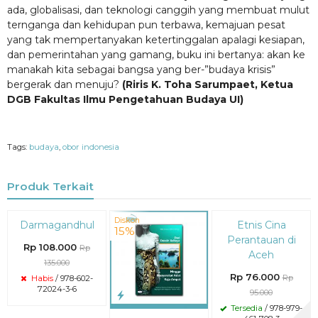
ada, globalisasi, dan teknologi canggih yang membuat mulut
ternganga dan kehidupan pun terbawa, kemajuan pesat
yang tak mempertanyakan ketertinggalan apalagi kesiapan,
dan pemerintahan yang gamang, buku ini bertanya: akan ke
manakah kita sebagai bangsa yang ber-”budaya krisis”
bergerak dan menuju?
(Riris K. Toha Sarumpaet, Ketua
DGB Fakultas Ilmu Pengetahuan Budaya UI)
Tags:
budaya
,
obor indonesia
Produk Terkait
Diskon
Diskon
Diskon
Darmagandhul
Etnis Cina
20%
15%
20%
Perantauan di
Rp 108.000
Rp
Aceh
135.000
Rp 76.000
Rp
Habis
/ 978-602-
72024-3-6
95.000
Tersedia
/ 978-979-