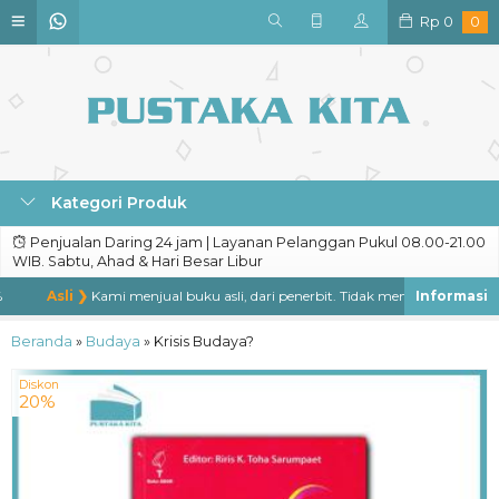
Rp
0
0
Kategori Produk
Penjualan Daring 24 jam | Layanan Pelanggan Pukul 08.00-21.00
WIB. Sabtu, Ahad & Hari Besar Libur
Asli ❯
Kami menjual buku asli, dari penerbit. Tidak menjual buku bajakan
Beranda
»
Budaya
»
Krisis Budaya?
Diskon
20%