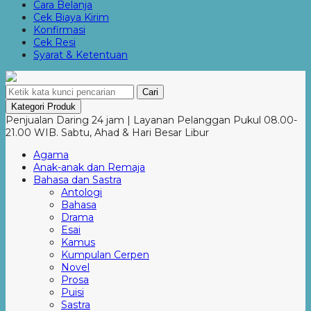
Cara Belanja
Cek Biaya Kirim
Konfirmasi
Cek Resi
Syarat & Ketentuan
Cari
Kategori Produk
Penjualan Daring 24 jam | Layanan Pelanggan Pukul 08.00-
21.00 WIB. Sabtu, Ahad & Hari Besar Libur
Agama
Anak-anak dan Remaja
Bahasa dan Sastra
Antologi
Bahasa
Drama
Esai
Kamus
Kumpulan Cerpen
Novel
Prosa
Puisi
Sastra