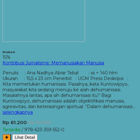
Diskon
15%
Kontribusi Jurnalisme: Memanusiakan Manusia
Penulis : Ana Nadhya Abrar Tebal : xii + 140 hlm
Ukuran : 15,5 x 23 cm Penerbit : UGM Press Deskripsi :
Kita memerlukan humanisasi. Pasalnya, kata Kuntowijoyo,
masyarakat kita sedang menuju ke arah dehumanisasi.
Masalahnya lantas, apa sih dehumanisasi itu? Bagi
Kuntowijoyo, dehumanisasi adalah objektifikasi manusia,
agresivitas, dan keterasingan spiritual. “Dalam dehumanisasi…
selengkapnya
Rp 61.200
Rp 72.000
Tersedia
/ 978-623-359-552-0
✚
Lihat Detail