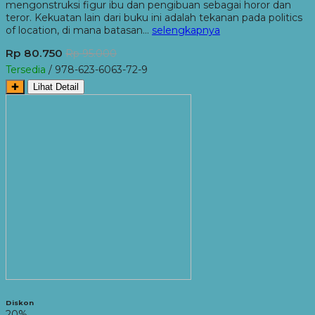
mengonstruksi figur ibu dan pengibuan sebagai horor dan
teror. Kekuatan lain dari buku ini adalah tekanan pada politics
of location, di mana batasan…
selengkapnya
Rp 80.750
Rp 95.000
Tersedia
/ 978-623-6063-72-9
✚
Lihat Detail
Diskon
20%