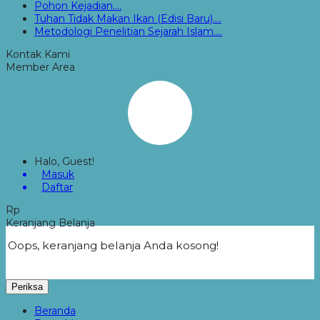
Pohon Kejadian....
Tuhan Tidak Makan Ikan (Edisi Baru)....
Metodologi Penelitian Sejarah Islam....
Kontak Kami
Member Area
Halo, Guest!
Masuk
Daftar
Rp
Keranjang Belanja
Oops, keranjang belanja Anda kosong!
Periksa
Beranda