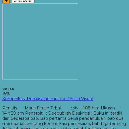
✚
Lihat Detail
Diskon
15%
Komunikasi Pemasaran melalui Desain Visual
Penulis : Maria Fitriah Tebal : xiv + 108 hlm Ukuran :
14 x 20 cm Penerbit : Deepublish Deskripsi : Buku ini terdiri
dari beberapa bab. Bab pertama berisi pendahuluan, bab dua
membahas tentang komunikasi pemasaran, bab tiga tentang
iklan sebagai sarana promosi, bab empat tentang apa itu