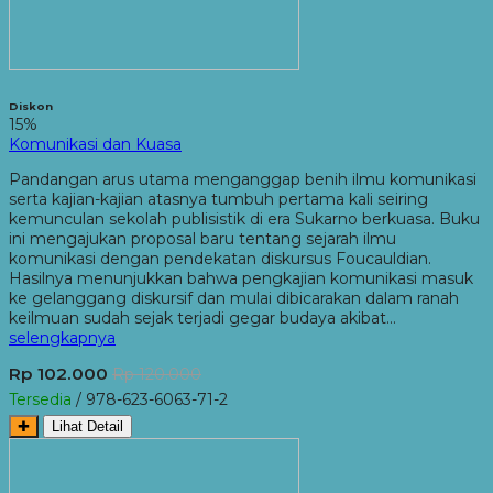
Diskon
15%
Komunikasi dan Kuasa
Pandangan arus utama menganggap benih ilmu komunikasi
serta kajian-kajian atasnya tumbuh pertama kali seiring
kemunculan sekolah publisistik di era Sukarno berkuasa. Buku
ini mengajukan proposal baru tentang sejarah ilmu
komunikasi dengan pendekatan diskursus Foucauldian.
Hasilnya menunjukkan bahwa pengkajian komunikasi masuk
ke gelanggang diskursif dan mulai dibicarakan dalam ranah
keilmuan sudah sejak terjadi gegar budaya akibat…
selengkapnya
Rp 102.000
Rp 120.000
Tersedia
/ 978-623-6063-71-2
✚
Lihat Detail