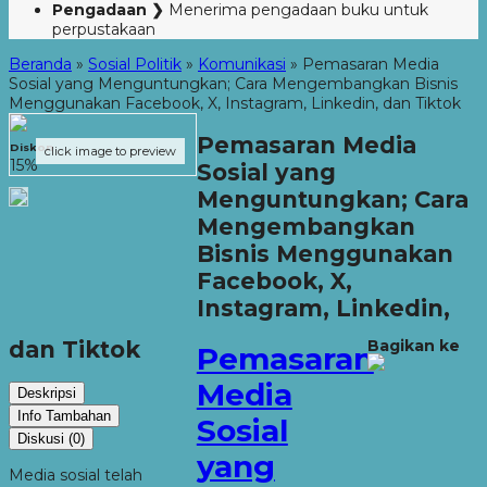
Pengadaan ❯
Menerima pengadaan buku untuk
perpustakaan
Beranda
»
Sosial Politik
»
Komunikasi
»
Pemasaran Media
Sosial yang Menguntungkan; Cara Mengembangkan Bisnis
Menggunakan Facebook, X, Instagram, Linkedin, dan Tiktok
Pemasaran Media
Diskon
click image to preview
15%
Sosial yang
Menguntungkan; Cara
Mengembangkan
Bisnis Menggunakan
Facebook, X,
Instagram, Linkedin,
dan Tiktok
Bagikan ke
Pemasaran
Media
Deskripsi
Info Tambahan
Sosial
Diskusi (0)
yang
Media sosial telah