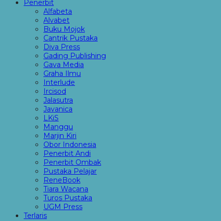
Penerbit
Alfabeta
Alvabet
Buku Mojok
Cantrik Pustaka
Diva Press
Gading Publishing
Gava Media
Graha Ilmu
Interlude
Ircisod
Jalasutra
Javanica
LKiS
Manggu
Marjin Kiri
Obor Indonesia
Penerbit Andi
Penerbit Ombak
Pustaka Pelajar
ReneBook
Tiara Wacana
Turos Pustaka
UGM Press
Terlaris