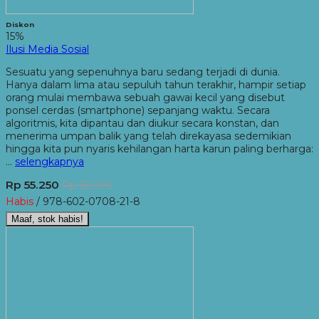
Diskon
15%
Ilusi Media Sosial
Sesuatu yang sepenuhnya baru sedang terjadi di dunia.
Hanya dalam lima atau sepuluh tahun terakhir, hampir setiap
orang mulai membawa sebuah gawai kecil yang disebut
ponsel cerdas (smartphone) sepanjang waktu. Secara
algoritmis, kita dipantau dan diukur secara konstan, dan
menerima umpan balik yang telah direkayasa sedemikian
hingga kita pun nyaris kehilangan harta karun paling berharga:
…
selengkapnya
Rp 55.250
Rp 65.000
Habis
/ 978-602-0708-21-8
Maaf, stok habis!