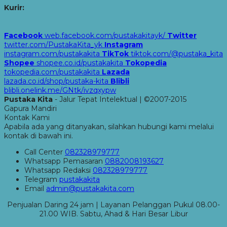
Kurir:
Facebook
web.facebook.com/pustakakitayk/
Twitter
twitter.com/PustakaKita_yk
Instagram
instagram.com/pustakakita
TikTok
tiktok.com/@pustaka_kita
Shopee
shopee.co.id/pustakakita
Tokopedia
tokopedia.com/pustakakita
Lazada
lazada.co.id/shop/pustaka-kita
Blibli
blibli.onelink.me/GNtk/ivzqxypw
Pustaka Kita
- Jalur Tepat Intelektual | ©2007-2015
Gapura Mandiri
Kontak Kami
Apabila ada yang ditanyakan, silahkan hubungi kami melalui
kontak di bawah ini.
Call Center
082328979777
Whatsapp
Pemasaran
0882008193627
Whatsapp
Redaksi
082328979777
Telegram
pustakakita
Email
admin@pustakakita.com
Penjualan Daring 24 jam | Layanan Pelanggan Pukul 08.00-
21.00 WIB. Sabtu, Ahad & Hari Besar Libur