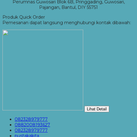
Perumnas Guwosari Blok 6B, Pringgading, Guwosari,
Pajangan, Bantul, DIY 55751
Produk Quick Order
Pemesanan dapat langsung menghubungi kontak dibawah:
Lihat Detail
082328979777
0882008193627
082328979777
pustakakita