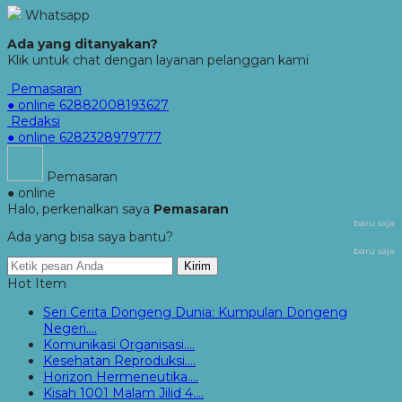
Whatsapp
Ada yang ditanyakan?
Klik untuk chat dengan layanan pelanggan kami
Pemasaran
● online
62882008193627
Redaksi
● online
6282328979777
Pemasaran
● online
Halo, perkenalkan saya
Pemasaran
baru saja
Ada yang bisa saya bantu?
baru saja
Kirim
Hot Item
Seri Cerita Dongeng Dunia: Kumpulan Dongeng
Negeri....
Komunikasi Organisasi....
Kesehatan Reproduksi....
Horizon Hermeneutika....
Kisah 1001 Malam Jilid 4....