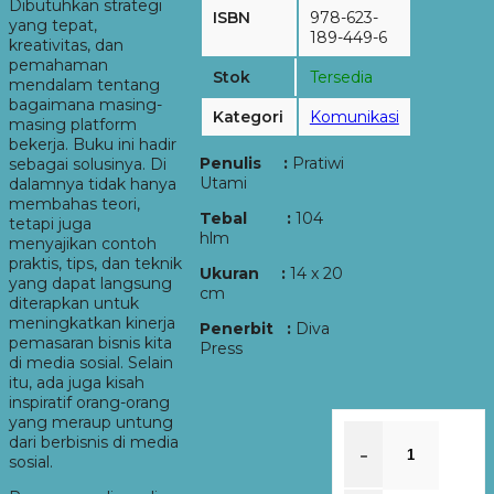
Dibutuhkan strategi
ISBN
978-623-
yang tepat,
189-449-6
kreativitas, dan
pemahaman
Stok
Tersedia
mendalam tentang
bagaimana masing-
Kategori
Komunikasi
masing platform
bekerja. Buku ini hadir
Penulis :
Pratiwi
sebagai solusinya. Di
Utami
dalamnya tidak hanya
membahas teori,
Tebal :
104
tetapi juga
hlm
menyajikan contoh
praktis, tips, dan teknik
Ukuran :
14 x 20
yang dapat langsung
cm
diterapkan untuk
meningkatkan kinerja
Penerbit :
Diva
pemasaran bisnis kita
Press
di media sosial. Selain
itu, ada juga kisah
inspiratif orang-orang
yang meraup untung
dari berbisnis di media
-
sosial.