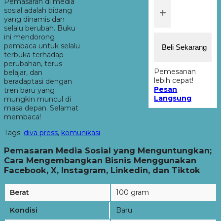
Pemasaran di media
+
sosial adalah bidang
yang dinamis dan
selalu berubah. Buku
ini mendorong
pembaca untuk selalu
Beli Sekarang
terbuka terhadap
perubahan, terus
Pemesanan
belajar, dan
lebih cepat!
beradaptasi dengan
Pesan
tren baru yang
Langsung
mungkin muncul di
masa depan. Selamat
membaca!
Tags:
diva press
,
komunikasi
Pemasaran Media Sosial yang Menguntungkan;
Cara Mengembangkan Bisnis Menggunakan
Facebook, X, Instagram, Linkedin, dan Tiktok
Berat
100 gram
Kondisi
Baru