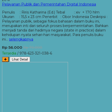
Pelayanan Publik dan Pemerintahan Digital Indonesia
Penulis : Riris Katharina (Ed.) Tebal : xiv + 170 hlm
Ukuran : 15,5 x 23 cm Penerbit : Obor Indonesia Deskripsi :
Pelayanan publik, sebagai fokus bahasan dalam buku ini,
merupakan inti dari seluruh proses berpemerintahan. Bahkan
menjadi tanda dari hadirnya negara (state in practice) dalam
kehidupan nyata sehari-hari masyarakat. Para penulis buku
ini…
selengkapnya
Rp 56.000
Rp 70.000
Tersedia
/ 978-623-321-038-6
✚
Lihat Detail