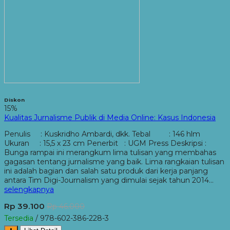
Diskon
15%
Kualitas Jurnalisme Publik di Media Online: Kasus Indonesia
Penulis : Kuskridho Ambardi, dkk. Tebal : 146 hlm
Ukuran : 15,5 x 23 cm Penerbit : UGM Press Deskripsi :
Bunga rampai ini merangkum lima tulisan yang membahas
gagasan tentang jurnalisme yang baik. Lima rangkaian tulisan
ini adalah bagian dan salah satu produk dari kerja panjang
antara Tim Digi-Journalism yang dimulai sejak tahun 2014…
selengkapnya
Rp 39.100
Rp 46.000
Tersedia
/ 978-602-386-228-3